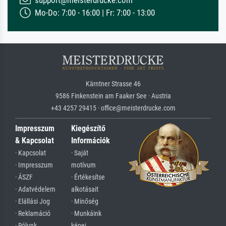
support@meisterdrucke.com
Mo-Do: 7:00 - 16:00 | Fr: 7:00 - 13:00
Kärntner Strasse 46
9586 Finkenstein am Faaker See · Austria
+43 4257 29415 · office@meisterdrucke.com
Impresszum
Kiegészítő
& Kapcsolat
Információk
· Kapcsolat
· Saját
· Impresszum
motívum
· ÁSZF
· Értékesítse
· Adatvédelem
alkotásait
· Elállási Jog
· Minőség
· Reklamáció
· Munkáink
· Rólunk
képei