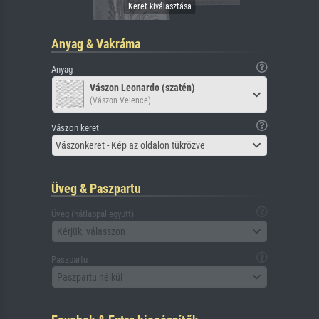
Anyag & Vakráma
Anyag
Vászon Leonardo (szatén)
(Vászon Velence)
Vászon keret
Vászonkeret - Kép az oldalon tükrözve
Üveg & Paszpartu
Üveg (hátlappal együtt)
Kérjük, válasszon
Paszpartu
Paszpartu nélkül