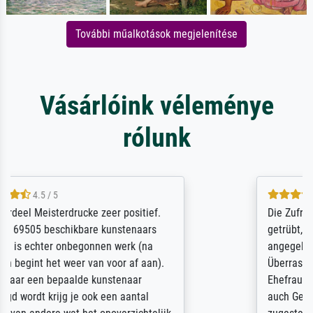
További műalkotások megjelenítése
Vásárlóink véleménye
rólunk
5 / 5
Die Zufriedenheit ist auch nicht dadurch
getrübt, dass das Bild entgegen einer
angegebenen Lieferanschrift (sollte eine
Überraschung für die normannische
Ehefrau sein zum Hochzeits- gleichzeitig
auch Geburtstag sein) doch nach zu Hause