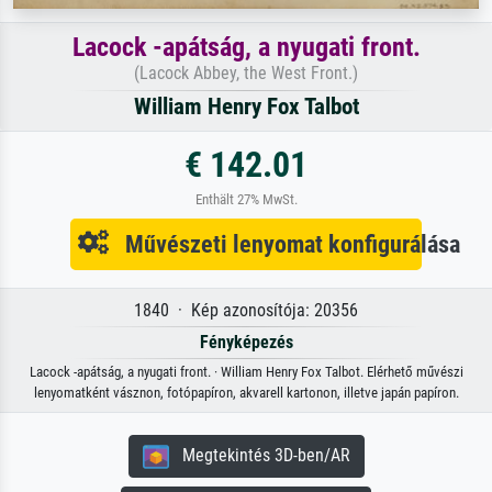
Lacock -apátság, a nyugati front.
(Lacock Abbey, the West Front.)
William Henry Fox Talbot
€ 142.01
Enthält 27% MwSt.
Művészeti lenyomat konfigurálása
1840 · Kép azonosítója: 20356
Fényképezés
Lacock -apátság, a nyugati front. · William Henry Fox Talbot. Elérhető művészi
lenyomatként vásznon, fotópapíron, akvarell kartonon, illetve japán papíron.
Megtekintés 3D-ben/AR