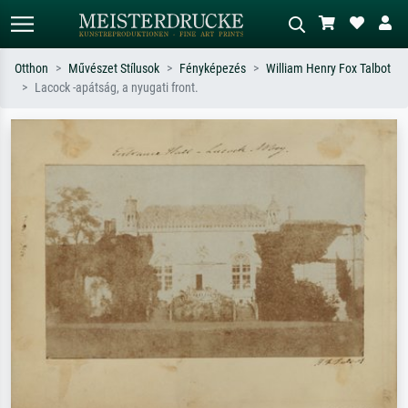
Otthon
Művészet Stílusok
Fényképezés
William Henry Fox Talbot
Lacock -apátság, a nyugati front.
Alap keresés
MI-képkereső
Keressen művész, műcím vagy stílus
Írja le a jelenetet – pl. zöld rét, sok
szerint – pl. Monet, Csillagos éj,
piros absztrakt, sötét olajkép, álló akt
impresszionizmus, Hokusai-hullám,
egy fa mellett.
akt.