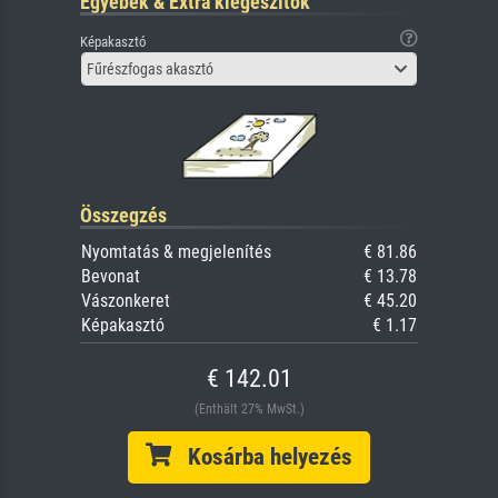
Egyebek & Extra kiegészítők
Képakasztó
Fűrészfogas akasztó
Összegzés
Nyomtatás & megjelenítés
€ 81.86
Bevonat
€ 13.78
Vászonkeret
€ 45.20
Képakasztó
€ 1.17
€ 142.01
(Enthält 27% MwSt.)
Kosárba helyezés