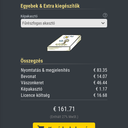
Egyebek & Extra kiegészítők
Képakasztó
Fűrészfogas akasztó
Összegzés
Nyomtatás & megjelenítés
€ 83.35
Bevonat
€ 14.07
Vászonkeret
€ 46.44
Képakasztó
€ 1.17
Licence költség
€ 16.68
€ 161.71
(Enthält 27% MwSt.)