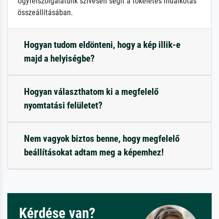
Ügyfélszolgálatunk szívesen segít a tökéletes műalkotás
összeállításában.
Hogyan tudom eldönteni, hogy a kép illik-e
majd a helyiségbe?
Hogyan választhatom ki a megfelelő
nyomtatási felületet?
Nem vagyok biztos benne, hogy megfelelő
beállításokat adtam meg a képemhez!
Kérdése van?