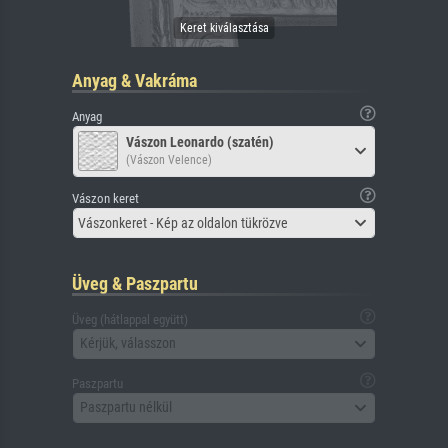
Anyag & Vakráma
Anyag
Vászon Leonardo (szatén)
(Vászon Velence)
Vászon keret
Vászonkeret - Kép az oldalon tükrözve
Üveg & Paszpartu
Üveg (hátlappal együtt)
Kérjük, válasszon
Paszpartu
Paszpartu nélkül