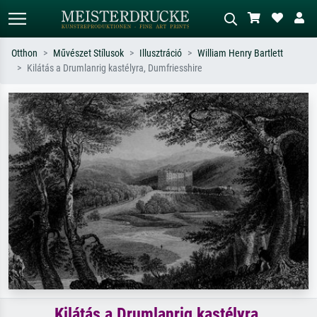
Otthon
Művészet Stílusok
Illusztráció
William Henry Bartlett
Kilátás a Drumlanrig kastélyra, Dumfriesshire
Alap keresés
MI-képkereső
Keressen művész, műcím vagy stílus
Írja le a jelenetet – pl. zöld rét, sok
szerint – pl. Monet, Csillagos éj,
piros absztrakt, sötét olajkép, álló akt
impresszionizmus, Hokusai-hullám,
egy fa mellett.
akt.
Kilátás a Drumlanrig kastélyra,