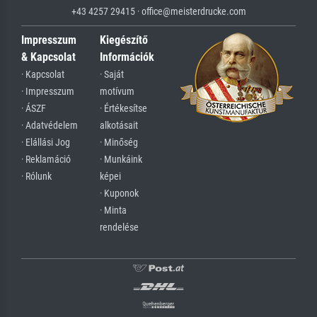
+43 4257 29415 · office@meisterdrucke.com
Impresszum
Kiegészítő
& Kapcsolat
Információk
· Kapcsolat
· Saját
· Impresszum
motívum
· ÁSZF
· Értékesítse
· Adatvédelem
alkotásait
· Elállási Jog
· Minőség
· Reklamáció
· Munkáink
· Rólunk
képei
· Kuponok
· Minta
rendelése