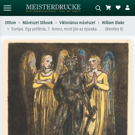
Otthon
Művészet Stílusok
Viktoriánus művészet
William Blake
Európa. Egy prófécia, 7. lemez, most jön az éjszaka. . . . (Bentley 8)
Alap keresés
MI-képkereső
Keressen művész, műcím vagy stílus
Írja le a jelenetet – pl. zöld rét, sok
szerint – pl. Monet, Csillagos éj,
piros absztrakt, sötét olajkép, álló akt
impresszionizmus, Hokusai-hullám,
egy fa mellett.
akt.