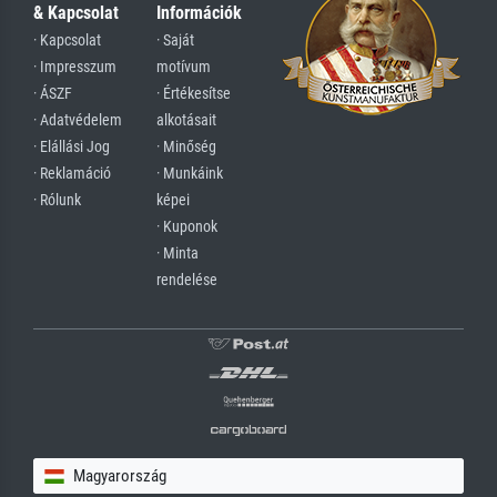
& Kapcsolat
Információk
· Kapcsolat
· Saját
· Impresszum
motívum
· ÁSZF
· Értékesítse
· Adatvédelem
alkotásait
· Elállási Jog
· Minőség
· Reklamáció
· Munkáink
· Rólunk
képei
· Kuponok
· Minta
rendelése
Magyarország