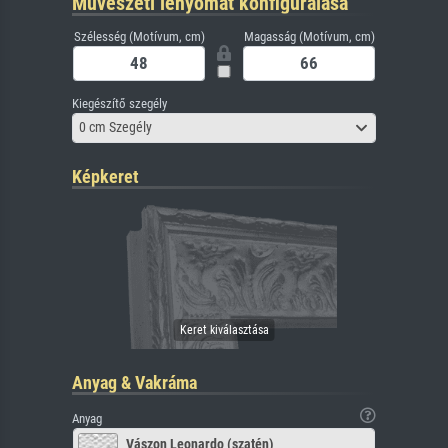
Művészeti lenyomat konfigurálása
Szélesség (Motívum, cm)
Magasság (Motívum, cm)
Kiegészítő szegély
0 cm Szegély
Képkeret
Anyag & Vakráma
Anyag
Vászon Leonardo (szatén)