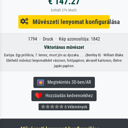
€ 147.27
Enthält 27% MwSt.
Művészeti lenyomat konfigurálása
1794 · Druck · Kép azonosítója: 1842
Viktoriánus művészet
Európa. Egy prófécia, 7. lemez, most jön az éjszaka. . . . (Bentley 8) · William Blake.
Elérhető művészi lenyomatként vásznon, fotópapíron, akvarell kartonon, illetve
japán papíron.
Megtekintés 3D-ben/AR
Hozzáadás kedvencekhez
0 Vélemények