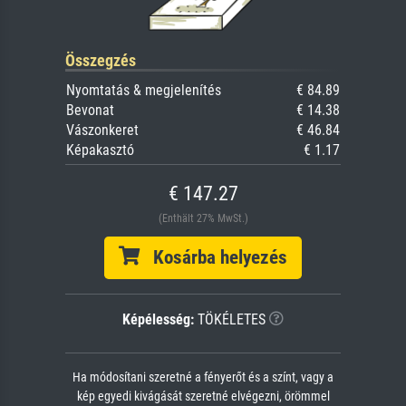
Összegzés
Nyomtatás & megjelenítés
€ 84.89
Bevonat
€ 14.38
Vászonkeret
€ 46.84
Képakasztó
€ 1.17
€ 147.27
(Enthält 27% MwSt.)
Kosárba helyezés
Képélesség:
TÖKÉLETES
Ha módosítani szeretné a fényerőt és a színt, vagy a
kép egyedi kivágását szeretné elvégezni, örömmel