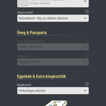
(Vászon Velence)
Vászon keret
Vászonkeret - Kép az oldalon tükrözve
Üveg & Paszpartu
Üveg (hátlappal együtt)
Kérjük, válasszon
Paszpartu
Paszpartu nélkül
Egyebek & Extra kiegészítők
Képakasztó
Fűrészfogas akasztó