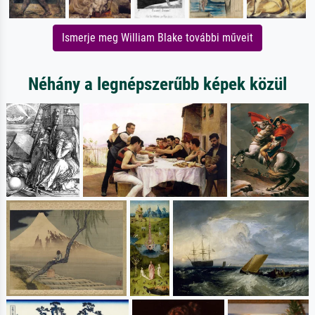
Ismerje meg William Blake további műveit
Néhány a legnépszerűbb képek közül