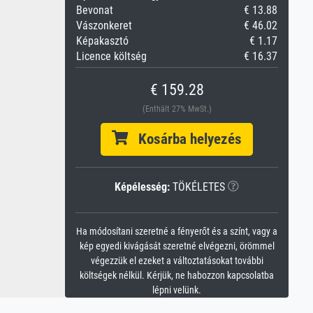
Bevonat
€ 13.88
Vászonkeret
€ 46.02
Képakasztó
€ 1.17
Licence költség
€ 16.37
€ 159.28
(Enthält 27% MwSt.)
Kosárba helyezés
Képélesség:
TÖKÉLETES
Ha módosítani szeretné a fényerőt és a színt, vagy a
kép egyedi kivágását szeretné elvégezni, örömmel
végezzük el ezeket a változtatásokat további
költségek nélkül. Kérjük, ne habozzon kapcsolatba
lépni velünk.