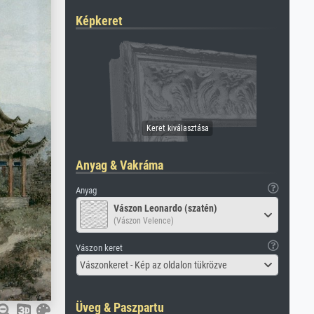
Képkeret
Anyag & Vakráma
Anyag
Vászon Leonardo (szatén)
(Vászon Velence)
Vászon keret
Vászonkeret - Kép az oldalon tükrözve
Üveg & Paszpartu