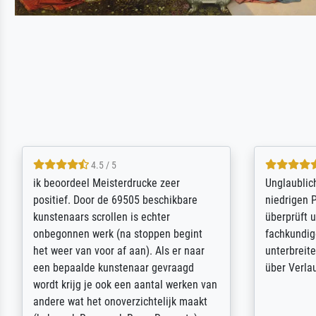
5 / 5
Die Zufriedenheit ist auch nicht dadurch
Excellent 
getrübt, dass das Bild entgegen einer
selection,
angegebenen Lieferanschrift (sollte
were easy, 
eine Überraschung für die normannische
the item it
Ehefrau sein zum Hochzeits- gleichzeitig
am based i
auch Geburtstag sein) doch nach zu
searching f
Hause zugestellt wurde.
impressed 
quality.