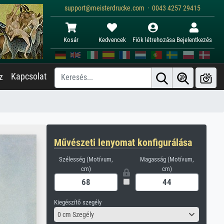
support@meisterdrucke.com · 0043 4257 29415
Kosár
Kedvencek
Fiók létrehozása
Bejelentkezés
Kapcsolat
z
Művészeti lenyomat konfigurálása
Szélesség (Motívum,
Magasság (Motívum,
cm)
cm)
Kiegészítő szegély
0 cm Szegély