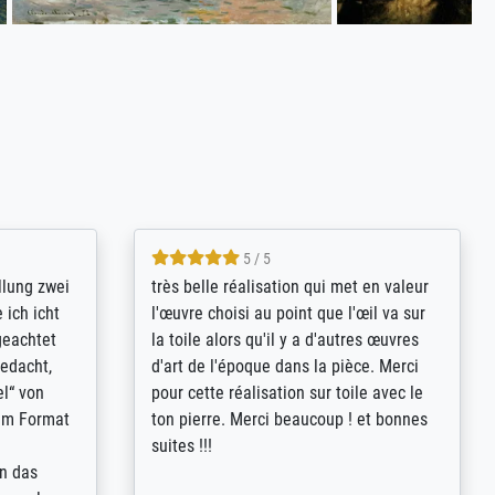
5 / 5
rives to
eine große Auswahl an Bildern und
d provides
deren Reproduktionsmöglichkeiten;
n the best
wurde sehr gut durch die einzelnen
ed by the
Bestellkriterien geführt, verständliche
st
Erklärungen, z.B. mit Bilddarstellungen,
 from, and
werde auf jeden Fall meine guten
 also with
Erfahrungen weitergeben.
t in that