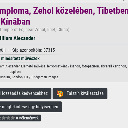
emploma, Zehol közelében, Tibetben
Kínában
Temple of Fo, near Zehol,Tibet, China)
illiam Alexander
küli · Kép azonosítója: 87315
minősített művészek
am Alexander. Elérhető művészi lenyomatként vásznon, fotópapíron, akvarell kartonon, i
papíron.
 Museum, London, UK / Bridgeman Images
ozzáadás kedvencekhez
Falszín kiválasztása
megtekintése egy helyiségben
0 Vélemények