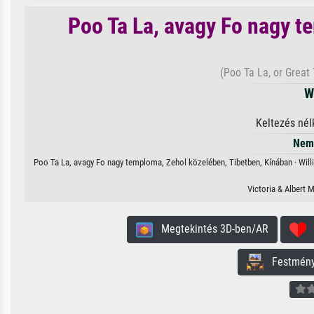
Poo Ta La, avagy Fo nagy t
(Poo Ta La, or Great 
W
Keltezés nél
Nem 
Poo Ta La, avagy Fo nagy temploma, Zehol közelében, Tibetben, Kínában · Willi
Victoria & Albert
Megtekintés 3D-ben/AR
H
Festmény 