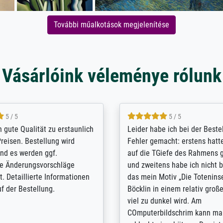
További műalkotások megjelenítése
Vásárlóink véleménye rólunk
5 / 5
5 / 5
/ Highly recommended. The
The team at Meisterdrucke st
 ordering and payment process
meet its clients demands, an
shipping was efficient and
expert advice on how to obtai
self exceeds expectations. I
results for the prints request
n the UK and found the site
client. The company has a va
or a specific print - I am very
repertoire of prints to choose
with the service and the
will provide excellent service
regards to prints which are no