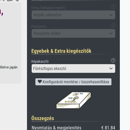
,
Üveg (hátlappal együtt)
Kérjük, válasszon
Paszpartu
Paszpartu nélkül
Egyebek & Extra kiegészítők
Képakasztó
lletve japán
Fűrészfogas akasztó
Konfiguráció mentése / összehasonlítása
Összegzés
Nyomtatás & megjelenítés
€ 81.84