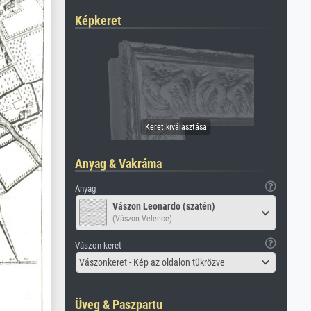
Képkeret
Anyag & Vakráma
Anyag
Vászon Leonardo (szatén)
(Vászon Velence)
Vászon keret
Vászonkeret - Kép az oldalon tükrözve
Üveg & Paszpartu