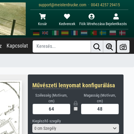
support@meisterdrucke.com · 0043 4257 29415
Kosár
Kedvencek
Fiók létrehozása
Bejelentkezés
Kapcsolat
z
Művészeti lenyomat konfigurálása
Szélesség (Motívum,
Magasság (Motívum,
cm)
cm)
Kiegészítő szegély
0 cm Szegély