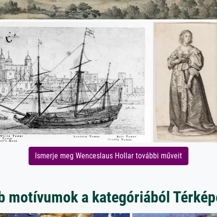
Ismerje meg Wenceslaus Hollar további műveit
b motívumok a kategóriából Térkép