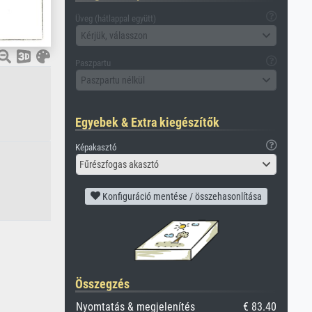
Üveg (hátlappal együtt)
Kérjük, válasszon
Paszpartu
Paszpartu nélkül
Egyebek & Extra kiegészítők
Képakasztó
Fűrészfogas akasztó
Konfiguráció mentése / összehasonlítása
Összegzés
Nyomtatás & megjelenítés
€ 83.40