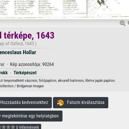
d térképe, 1643
ap of Oxford, 1643 )
enceslaus Hollar
ur · Kép azonosítója: 90264
rokk
·
Térképészet
zi lenyomatként vásznon, fotópapíron, akvarell kartonon, illetve japán papíron.
Collection / Bridgeman Images
ozzáadás kedvencekhez
Falszín kiválasztása
megtekintése egy helyiségben
0 Vélemények