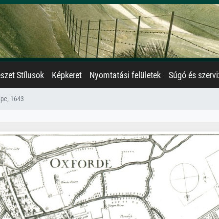
zet Stílusok
Képkeret
Nyomtatási felületek
Súgó és szervi
épe, 1643