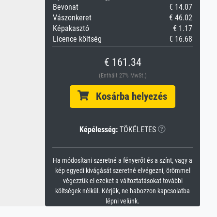
Bevonat
€ 14.07
Vászonkeret
€ 46.02
Képakasztó
€ 1.17
Licence költség
€ 16.68
€ 161.34
(Enthält 27% MwSt.)
Kosárba helyezés
Képélesség:
TÖKÉLETES
Ha módosítani szeretné a fényerőt és a színt, vagy a
kép egyedi kivágását szeretné elvégezni, örömmel
végezzük el ezeket a változtatásokat további
költségek nélkül. Kérjük, ne habozzon kapcsolatba
lépni velünk.