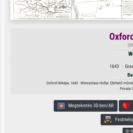
Oxfor
(M
W
1643 · Grav
Ba
Oxford térképe, 1643 · Wenceslaus Hollar. Elérhető művés
Private 
Megtekintés 3D-ben/AR
H
Festmény 