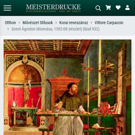
Otthon
Művészet Stílusok
Korai reneszánsz
Vittore Carpaccio
Szent Ágoston látomása, 1502-08 (részlet) (lásd 932)
Alap keresés
MI-képkereső
Keressen művész, műcím vagy stílus
Írja le a jelenetet – pl. zöld rét, sok
szerint – pl. Monet, Csillagos éj,
piros absztrakt, sötét olajkép, álló akt
impresszionizmus, Hokusai-hullám,
egy fa mellett.
akt.