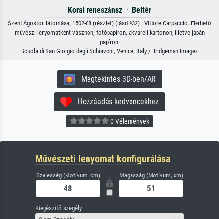
Korai reneszánsz
·
Beltér
Szent Ágoston látomása, 1502-08 (részlet) (lásd 932) · Vittore Carpaccio. Elérhető
művészi lenyomatként vásznon, fotópapíron, akvarell kartonon, illetve japán
papíron.
Scuola di San Giorgio degli Schiavoni, Venice, Italy / Bridgeman Images
Megtekintés 3D-ben/AR
Hozzáadás kedvencekhez
0 Vélemények
Művészeti lenyomat konfigurálása
Szélesség (Motívum, cm)
Magasság (Motívum, cm)
Kiegészítő szegély