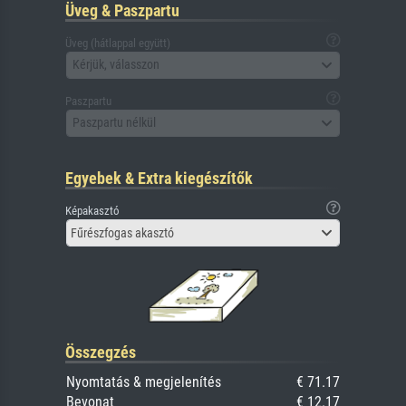
Üveg & Paszpartu
Üveg (hátlappal együtt)
Kérjük, válasszon
Paszpartu
Paszpartu nélkül
Egyebek & Extra kiegészítők
Képakasztó
Fűrészfogas akasztó
Összegzés
Nyomtatás & megjelenítés
€ 71.17
Bevonat
€ 12.17