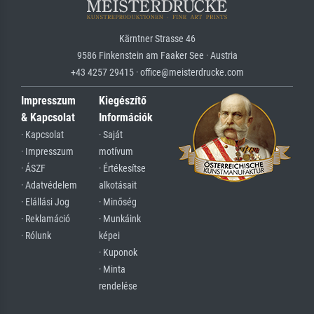
Kärntner Strasse 46
9586 Finkenstein am Faaker See · Austria
+43 4257 29415 · office@meisterdrucke.com
Impresszum
Kiegészítő
& Kapcsolat
Információk
· Kapcsolat
· Saját
· Impresszum
motívum
· ÁSZF
· Értékesítse
· Adatvédelem
alkotásait
· Elállási Jog
· Minőség
· Reklamáció
· Munkáink
· Rólunk
képei
· Kuponok
· Minta
rendelése