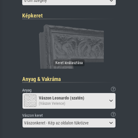
0 cm Szegély
Képkeret
Anyag & Vakráma
Anyag
Vászon Leonardo (szatén)
(Vászon Velence)
Vászon keret
Vászonkeret - Kép az oldalon tükrözve