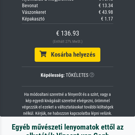
Bevonat
€ 13.34
Vászonkeret
€ 43.98
Képakasztó
€ 1.17
€ 136.93
(Enthält 27% MwSt.)
Kosárba helyezés
Képélesség:
TÖKÉLETES
Ha módosítani szeretné a fényerőt és a színt, vagy a
kép egyedi kivágását szeretné elvégezni, örömmel
végezzük el ezeket a változtatásokat további költségek
nélkül. Kérjük, ne habozzon kapcsolatba lépni velünk.
Egyéb művészeti lenyomatok ettől az