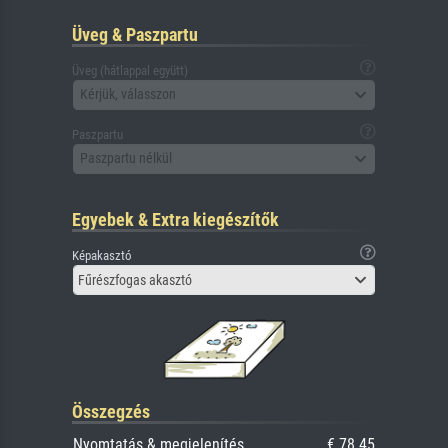
Üveg & Paszpartu
Üveg (hátlappal együtt)
Kérjük, válasszon
Paszpartu
Paszpartu nélkül
Egyebek & Extra kiegészítők
Képakasztó
Fűrészfogas akasztó
Összegzés
Nyomtatás & megjelenítés
€ 78.45