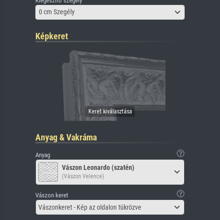
Kiegészítő szegély
0 cm Szegély
Képkeret
Anyag & Vakráma
Anyag
Vászon Leonardo (szatén)
(Vászon Velence)
Vászon keret
Vászonkeret - Kép az oldalon tükrözve