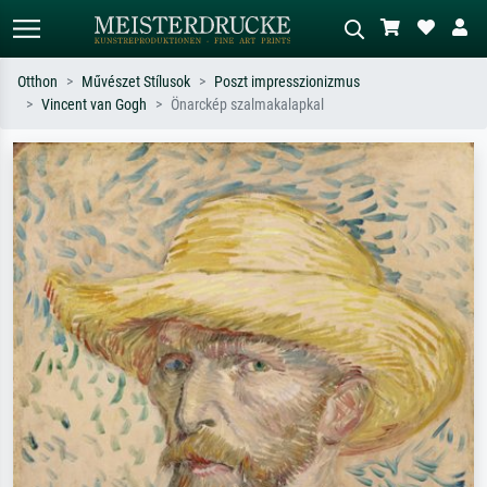
Otthon
Művészet Stílusok
Poszt impresszionizmus
Vincent van Gogh
Önarckép szalmakalapkal
Alap keresés
MI-képkereső
Keressen művész, műcím vagy stílus
Írja le a jelenetet – pl. zöld rét, sok
szerint – pl. Monet, Csillagos éj,
piros absztrakt, sötét olajkép, álló akt
impresszionizmus, Hokusai-hullám,
egy fa mellett.
akt.