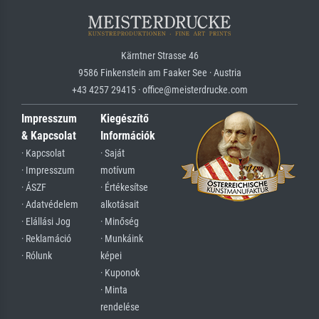
Kärntner Strasse 46
9586 Finkenstein am Faaker See · Austria
+43 4257 29415 · office@meisterdrucke.com
Impresszum
Kiegészítő
& Kapcsolat
Információk
· Kapcsolat
· Saját
· Impresszum
motívum
· ÁSZF
· Értékesítse
· Adatvédelem
alkotásait
· Elállási Jog
· Minőség
· Reklamáció
· Munkáink
· Rólunk
képei
· Kuponok
· Minta
rendelése