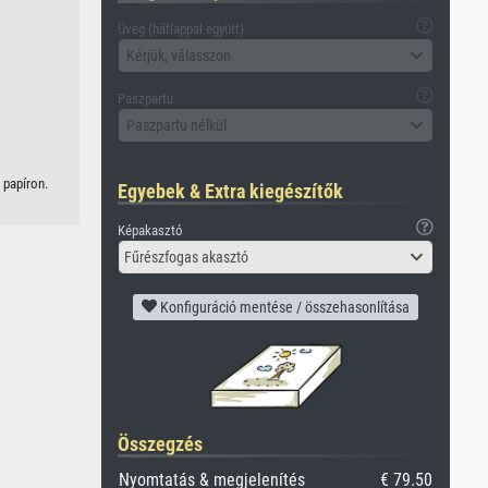
Üveg (hátlappal együtt)
Kérjük, válasszon
Paszpartu
Paszpartu nélkül
 papíron.
Egyebek & Extra kiegészítők
Képakasztó
Fűrészfogas akasztó
Konfiguráció mentése / összehasonlítása
Összegzés
Nyomtatás & megjelenítés
€ 79.50