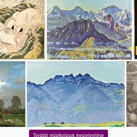
További műalkotások megjelenítése