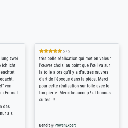
5 / 5
rives to
eine große Auswahl an Bildern und
d provides
deren Reproduktionsmöglichkeiten;
n the best
wurde sehr gut durch die einzelnen
ed by the
Bestellkriterien geführt, verständliche
st
Erklärungen, z.B. mit Bilddarstellungen,
 from, and
werde auf jeden Fall meine guten
 also with
Erfahrungen weitergeben.
t in that
ded!
Anonym
@
ProvenExpert