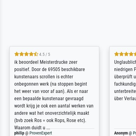
5 / 5
Die Zufriedenheit ist auch nicht dadurch
Excellent 
getrübt, dass das Bild entgegen einer
selection,
angegebenen Lieferanschrift (sollte
were easy, 
eine Überraschung für die normannische
the item it
Ehefrau sein zum Hochzeits- gleichzeitig
am based i
auch Geburtstag sein) doch nach zu
searching f
Hause zugestellt wurde.
impressed 
quality.
Jürgen
@
ProvenExpert
SJL
@
Prove