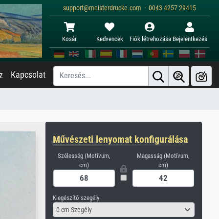
support@meisterdrucke.com · 0043 4257 29415
Kosár
Kedvencek
Fiók létrehozása
Bejelentkezés
Kapcsolat
z
Művészeti lenyomat konfigurálása
Szélesség (Motívum,
Magasság (Motívum,
cm)
cm)
Kiegészítő szegély
0 cm Szegély