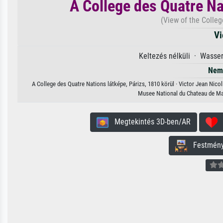
A College des Quatre Na
(View of the Colleg
Vi
Keltezés nélküli · Wasser
Nem 
A College des Quatre Nations látképe, Párizs, 1810 körül · Victor Jean Nico
Musee National du Chateau de Ma
Megtekintés 3D-ben/AR
H
Festmény 