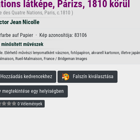
tions látképe, Párizs, 1810 körül
e des Quatre Nations, Paris, c.1810 )
ctor Jean Nicolle
farbe auf Papier · Kép azonosítója: 83106
minősített művészek
lle. Elérhető művészi lenyomatként vásznon, fotópapíron, akvarell kartonon, illetve japán
lmaison, Rueil-Malmaison, France / Bridgeman Images
ozzáadás kedvencekhez
Falszín kiválasztása
megtekintése egy helyiségben
0 Vélemények