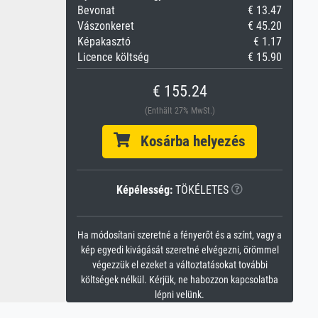
Bevonat
€ 13.47
Vászonkeret
€ 45.20
Képakasztó
€ 1.17
Licence költség
€ 15.90
€ 155.24
(Enthält 27% MwSt.)
Kosárba helyezés
Képélesség:
TÖKÉLETES
Ha módosítani szeretné a fényerőt és a színt, vagy a
kép egyedi kivágását szeretné elvégezni, örömmel
végezzük el ezeket a változtatásokat további
költségek nélkül. Kérjük, ne habozzon kapcsolatba
lépni velünk.