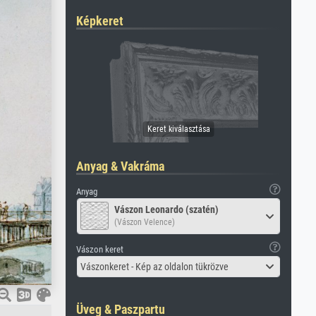
Képkeret
Anyag & Vakráma
Anyag
Vászon Leonardo (szatén)
(Vászon Velence)
Vászon keret
Vászonkeret - Kép az oldalon tükrözve
Üveg & Paszpartu