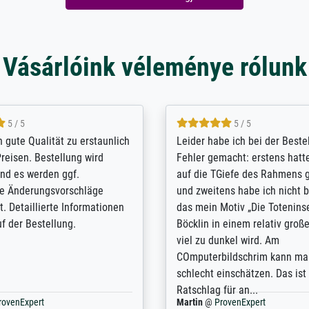
Vásárlóink véleménye rólunk
5 / 5
5 / 5
/ Highly recommended. The
The team at Meisterdrucke st
 ordering and payment process
meet its clients demands, an
shipping was efficient and
expert advice on how to obtai
self exceeds expectations. I
results for the prints request
n the UK and found the site
client. The company has a va
or a specific print - I am very
repertoire of prints to choose
with the service and the
will provide excellent service
regards to prints which are no
repertoire. Highly recommen
nExpert
Anonym
@
ProvenExpert