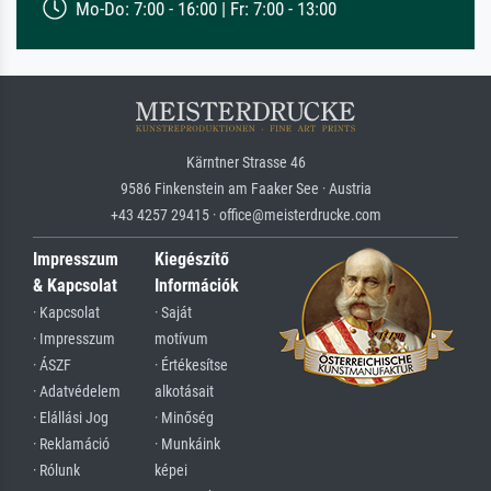
Mo-Do: 7:00 - 16:00 | Fr: 7:00 - 13:00
Kärntner Strasse 46
9586 Finkenstein am Faaker See · Austria
+43 4257 29415 · office@meisterdrucke.com
Impresszum
Kiegészítő
& Kapcsolat
Információk
· Kapcsolat
· Saját
· Impresszum
motívum
· ÁSZF
· Értékesítse
· Adatvédelem
alkotásait
· Elállási Jog
· Minőség
· Reklamáció
· Munkáink
· Rólunk
képei