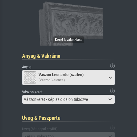
Anyag & Vakráma
Anyag
Vászon Leonardo (szatén)
(Vászon Velence)
Vászon keret
Vászonkeret - Kép az oldalon tükrözve
Üveg & Paszpartu
Üveg (hátlappal együtt)
Kérjük, válasszon