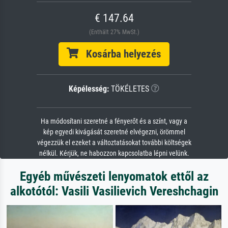
€ 147.64
(Enthält 27% MwSt.)
Kosárba helyezés
Képélesség:
TÖKÉLETES
Ha módosítani szeretné a fényerőt és a színt, vagy a
kép egyedi kivágását szeretné elvégezni, örömmel
végezzük el ezeket a változtatásokat további költségek
nélkül. Kérjük, ne habozzon kapcsolatba lépni velünk.
Egyéb művészeti lenyomatok ettől az
alkotótól: Vasili Vasilievich Vereshchagin