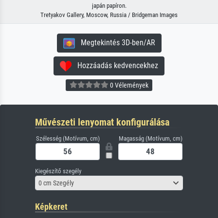
japán papíron.
Tretyakov Gallery, Moscow, Russia / Bridgeman Images
Megtekintés 3D-ben/AR
Hozzáadás kedvencekhez
0 Vélemények
Művészeti lenyomat konfigurálása
Szélesség (Motívum, cm)
Magasság (Motívum, cm)
Kiegészítő szegély
0 cm Szegély
Képkeret