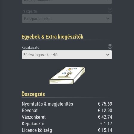
Paszpartu
Paszpartu nélkül
Egyebek & Extra kiegészítők
Képakasztó
Fűrészfogas akasztó
Összegzés
Nyomtatás & megjelenítés
€ 75.69
Bevonat
€ 12.90
Vászonkeret
€ 42.74
Képakasztó
€ 1.17
Licence költség
€ 15.14