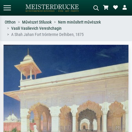
Otthon
Művészet Stílusok
Nem minősített művészek
Vasili Vasilievich Vereshchagin
Alap keresés
MI-képkereső
A Shah Jahan Fort trónterme Delhiben, 1875
Keressen művész, műcím vagy stílus
Írja le a jelenetet – pl. zöld rét, sok
szerint – pl. Monet, Csillagos éj,
piros absztrakt, sötét olajkép, álló akt
impresszionizmus, Hokusai-hullám,
egy fa mellett.
akt.