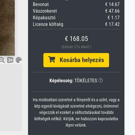
Bevonat
€ 14.67
Vászonkeret
€ 47.66
Képakasztó
€ 1.17
Licence költség
€ 17.42
€ 168.05
(Enthält 27% MwSt.)
Kosárba helyezés
Képélesség:
TÖKÉLETES
Ha módosítani szeretné a fényerőt és a színt, vagy a
kép egyedi kivágását szeretné elvégezni, örömmel
végezzük el ezeket a változtatásokat további
költségek nélkül. Kérjük, ne habozzon kapcsolatba
lépni velünk.