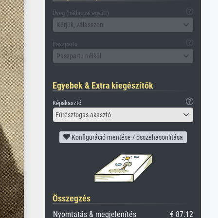
Üveg (hátlappal együtt)
Kérjük, válasszon
Paszpartu
Paszpartu nélkül
Egyebek & Extra kiegészítők
Képakasztó
Fűrészfogas akasztó
Konfiguráció mentése / összehasonlítása
Összegzés
Nyomtatás & megjelenítés
€ 87.12