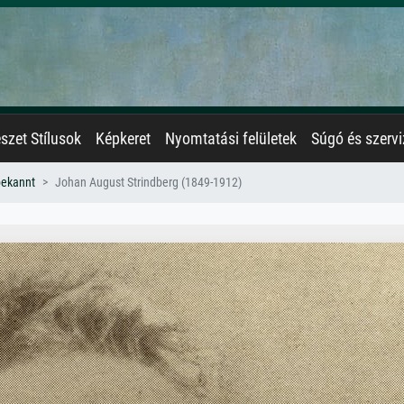
zet Stílusok
Képkeret
Nyomtatási felületek
Súgó és szervi
bekannt
Johan August Strindberg (1849-1912)