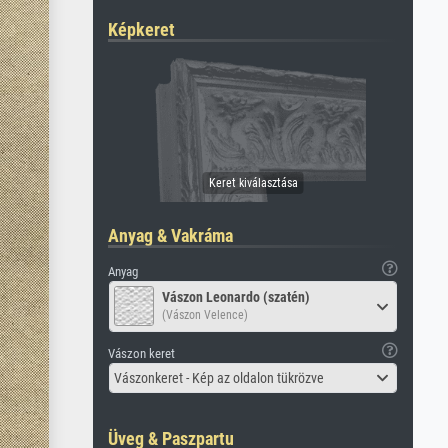
Képkeret
Anyag & Vakráma
Anyag
Vászon Leonardo (szatén)
(Vászon Velence)
Vászon keret
Vászonkeret - Kép az oldalon tükrözve
Üveg & Paszpartu