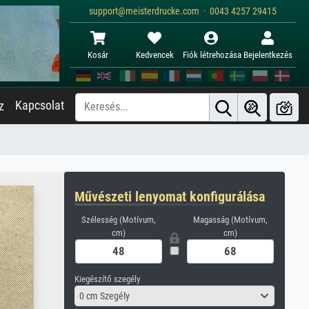
support@meisterdrucke.com · 0043 4257 29415
Kosár
Kedvencek
Fiók létrehozása
Bejelentkezés
Kapcsolat
z
Művészeti lenyomat konfigurálása
Szélesség (Motívum,
Magasság (Motívum,
cm)
cm)
Kiegészítő szegély
0 cm Szegély