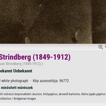
Strindberg (1849-1912)
ust Strindberg (1849-1912) )
ekannt Unbekannt
d white photograph · Kép azonosítója: 96772
minősített művészek
tő művészi lenyomatként vásznon, fotópapíron, akvarell kartonon, illetve japán papíron.
Collection / Bridgeman Images