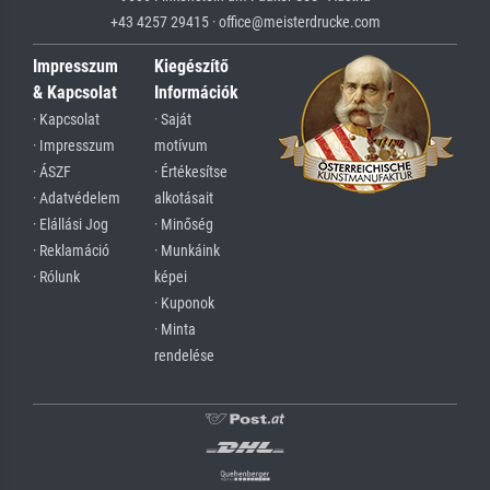
+43 4257 29415 · office@meisterdrucke.com
Impresszum
Kiegészítő
& Kapcsolat
Információk
· Kapcsolat
· Saját
· Impresszum
motívum
· ÁSZF
· Értékesítse
· Adatvédelem
alkotásait
· Elállási Jog
· Minőség
· Reklamáció
· Munkáink
· Rólunk
képei
· Kuponok
· Minta
rendelése