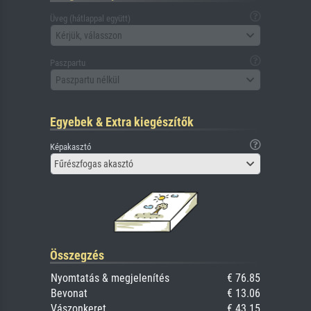
Üveg (hátlappal együtt)
Kérjük, válasszon
Paszpartu
Paszpartu nélkül
Egyebek & Extra kiegészítők
Képakasztó
Fűrészfogas akasztó
Összegzés
Nyomtatás & megjelenítés
€ 76.85
Bevonat
€ 13.06
Vászonkeret
€ 43.15