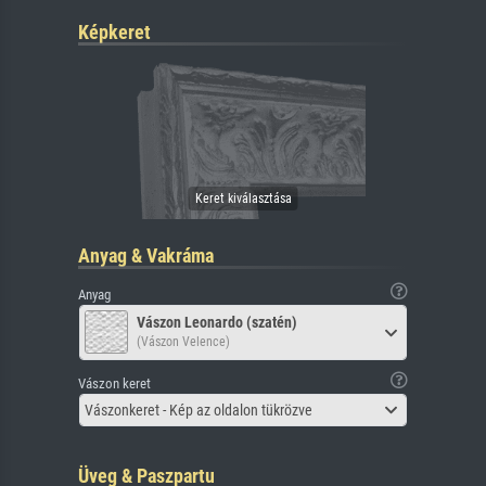
Képkeret
Anyag & Vakráma
Anyag
Vászon Leonardo (szatén)
(Vászon Velence)
Vászon keret
Vászonkeret - Kép az oldalon tükrözve
Üveg & Paszpartu