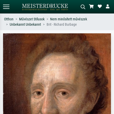
Otthon
Művészet Stílusok
Nem minősített művészek
Unbekannt Unbekannt
Brit - Richard Burbage
Alap keresés
MI-képkereső
Keressen művész, műcím vagy stílus
Írja le a jelenetet – pl. zöld rét, sok
szerint – pl. Monet, Csillagos éj,
piros absztrakt, sötét olajkép, álló akt
impresszionizmus, Hokusai-hullám,
egy fa mellett.
akt.