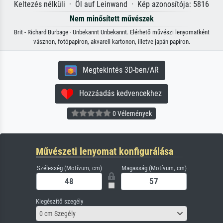
Keltezés nélküli · Öl auf Leinwand · Kép azonosítója: 5816
Nem minősített művészek
Brit - Richard Burbage · Unbekannt Unbekannt. Elérhető művészi lenyomatként
vásznon, fotópapíron, akvarell kartonon, illetve japán papíron.
Megtekintés 3D-ben/AR
Hozzáadás kedvencekhez
0 Vélemények
Művészeti lenyomat konfigurálása
Szélesség (Motívum, cm)
Magasság (Motívum, cm)
Kiegészítő szegély
0 cm Szegély