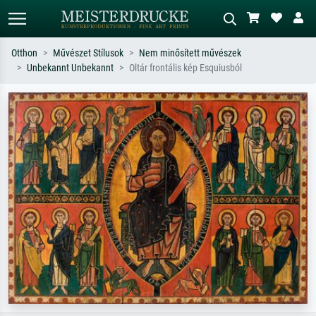
Otthon
Művészet Stílusok
Nem minősített művészek
Unbekannt Unbekannt
Oltár frontális kép Esquiusból
Alap keresés
MI-képkereső
Keressen művész, műcím vagy stílus
Írja le a jelenetet – pl. zöld rét, sok
szerint – pl. Monet, Csillagos éj,
piros absztrakt, sötét olajkép, álló akt
impresszionizmus, Hokusai-hullám,
egy fa mellett.
akt.