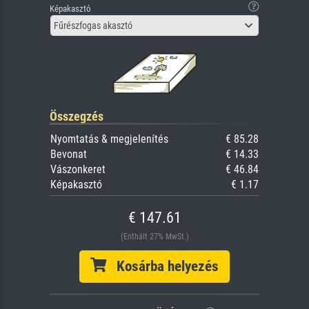
Képakasztó
Fűrészfogas akasztó
Összegzés
Nyomtatás & megjelenítés
€ 85.28
Bevonat
€ 14.33
Vászonkeret
€ 46.84
Képakasztó
€ 1.17
€ 147.61
(Enthält 27% MwSt.)
Kosárba helyezés