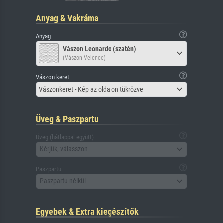
Anyag & Vakráma
Anyag
Vászon Leonardo (szatén)
(Vászon Velence)
Vászon keret
Vászonkeret - Kép az oldalon tükrözve
Üveg & Paszpartu
Üveg (hátlappal együtt)
Kérjük, válasszon
Paszpartu
Paszpartu nélkül
Egyebek & Extra kiegészítők