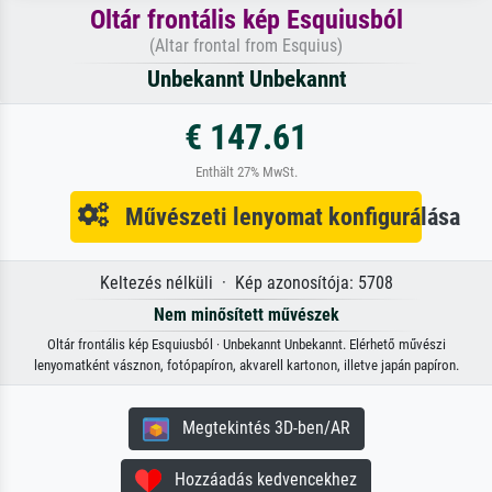
Oltár frontális kép Esquiusból
(Altar frontal from Esquius)
Unbekannt Unbekannt
€ 147.61
Enthält 27% MwSt.
Művészeti lenyomat konfigurálása
Keltezés nélküli · Kép azonosítója: 5708
Nem minősített művészek
Oltár frontális kép Esquiusból · Unbekannt Unbekannt. Elérhető művészi
lenyomatként vásznon, fotópapíron, akvarell kartonon, illetve japán papíron.
Megtekintés 3D-ben/AR
Hozzáadás kedvencekhez