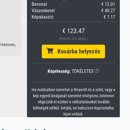
Bevonat
€ 12.01
Vászonkeret
€ 40.27
Képakasztó
€ 1.17
€ 123.47
(Enthält 27% MwSt.)
l kartonon,
Kosárba helyezés
Képélesség:
TÖKÉLETES
Ha módosítani szeretné a fényerőt és a színt, vagy a
kép egyedi kivágását szeretné elvégezni, örömmel
végezzük el ezeket a változtatásokat további
költségek nélkül. Kérjük, ne habozzon kapcsolatba
lépni velünk.