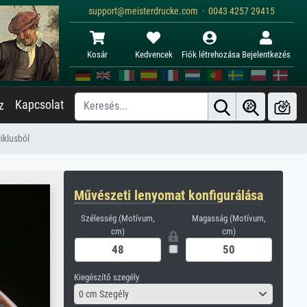
support@meisterdrucke.com · 0043 4257 29415
Kosár
Kedvencek
Fiók létrehozása
Bejelentkezés
Kapcsolat
z
iklusból
Művészeti lenyomat konfigurálása
Szélesség (Motívum,
Magasság (Motívum,
cm)
cm)
Kiegészítő szegély
0 cm Szegély