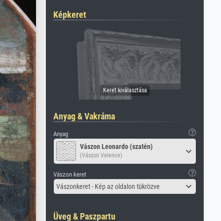
Képkeret
Anyag & Vakráma
Anyag
Vászon Leonardo (szatén)
(Vászon Velence)
Vászon keret
Vászonkeret - Kép az oldalon tükrözve
Üveg & Paszpartu