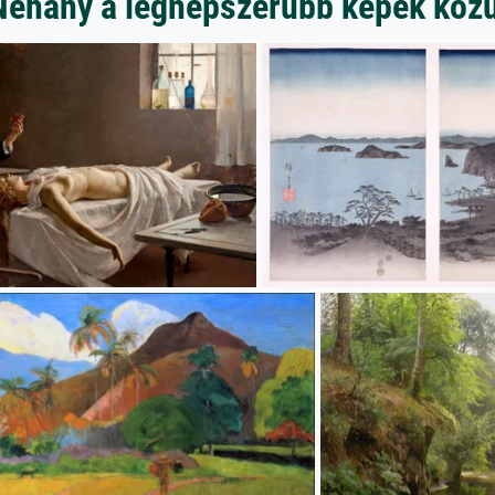
Néhány a legnépszerűbb képek közü