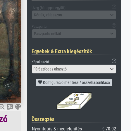
Üveg (hátlappal együtt)
Kérjük, válasszon
Paszpartu
Paszpartu nélkül
Egyebek & Extra kiegészítők
Képakasztó
Fűrészfogas akasztó
Konfiguráció mentése / összehasonlítása
azó
Összegzés
Nyomtatás & megjelenítés
€ 70.02