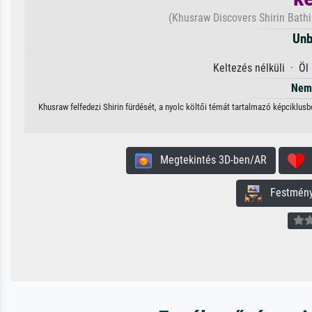
(Khusraw Discovers Shirin Bathin
Unb
Keltezés nélküli · Öl
Nem 
Khusraw felfedezi Shirin fürdését, a nyolc költői témát tartalmazó képciklus
Megtekintés 3D-ben/AR
H
Festmény 