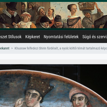
zet Stílusok
Képkeret
Nyomtatási felületek
Súgó és szervi
bekannt
Khusraw felfedezi Shirin fürdését, a nyolc költői témát tartalmazó képc