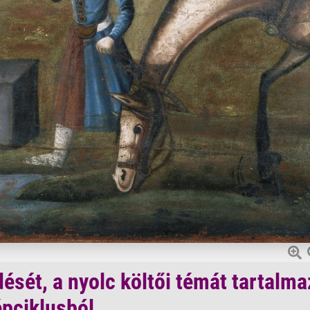
dését, a nyolc költői témát tartalm
pciklusból