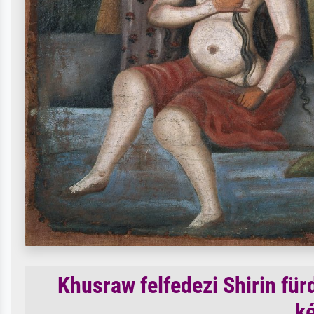
Khusraw felfedezi Shirin für
ké