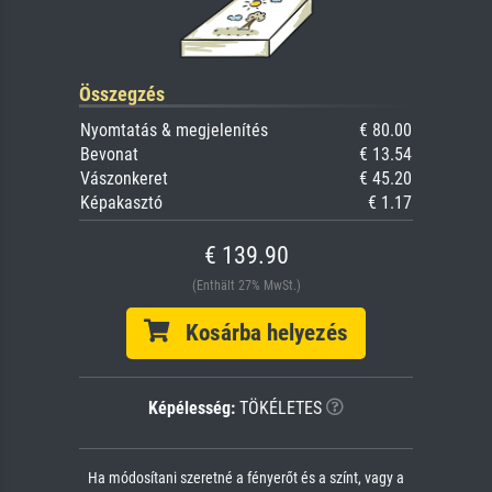
Összegzés
Nyomtatás & megjelenítés
€ 80.00
Bevonat
€ 13.54
Vászonkeret
€ 45.20
Képakasztó
€ 1.17
€ 139.90
(Enthält 27% MwSt.)
Kosárba helyezés
Képélesség:
TÖKÉLETES
Ha módosítani szeretné a fényerőt és a színt, vagy a