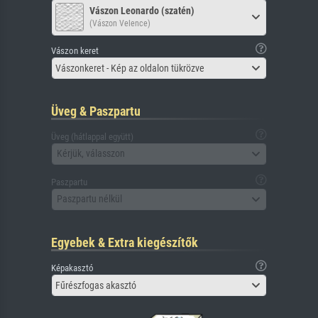
Vászon Leonardo (szatén)
(Vászon Velence)
Vászon keret
Vászonkeret - Kép az oldalon tükrözve
Üveg & Paszpartu
Üveg (hátlappal együtt)
Kérjük, válasszon
Paszpartu
Paszpartu nélkül
Egyebek & Extra kiegészítők
Képakasztó
Fűrészfogas akasztó