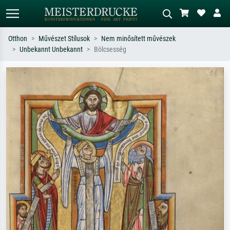
Otthon
Művészet Stílusok
Nem minősített művészek
Unbekannt Unbekannt
Bölcsesség
Alap keresés
MI-képkereső
Keressen művész, műcím vagy stílus
Írja le a jelenetet – pl. zöld rét, sok
szerint – pl. Monet, Csillagos éj,
piros absztrakt, sötét olajkép, álló akt
impresszionizmus, Hokusai-hullám,
egy fa mellett.
akt.