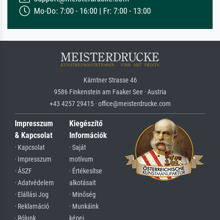
Mo-Do: 7:00 - 16:00 | Fr: 7:00 - 13:00
Kärntner Strasse 46
9586 Finkenstein am Faaker See · Austria
+43 4257 29415 · office@meisterdrucke.com
Impresszum
Kiegészítő
& Kapcsolat
Információk
· Kapcsolat
· Saját
· Impresszum
motívum
· ÁSZF
· Értékesítse
· Adatvédelem
alkotásait
· Elállási Jog
· Minőség
· Reklamáció
· Munkáink
· Rólunk
képei