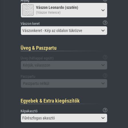
Anyag
Vászon Leonardo (szatén)
(Vászon Velence)
Vászon keret
Vászonkeret - Kép az oldalon tükrözve
Üveg & Paszpartu
Üveg (hátlappal együtt)
Kérjük, válasszon
Paszpartu
Paszpartu nélkül
Egyebek & Extra kiegészítők
Képakasztó
Fűrészfogas akasztó