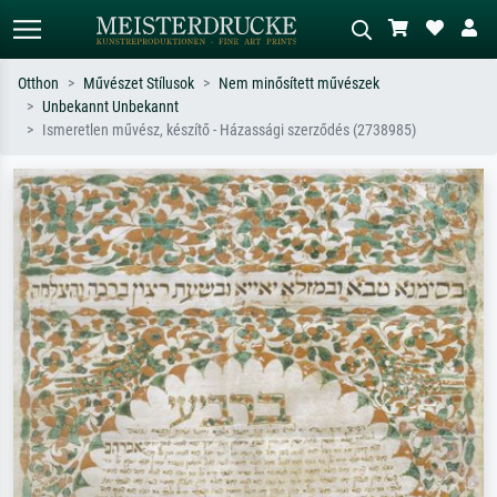
Otthon
Művészet Stílusok
Nem minősített művészek
Unbekannt Unbekannt
Alap keresés
MI-képkereső
Ismeretlen művész, készítő - Házassági szerződés (2738985)
Keressen művész, műcím vagy stílus
Írja le a jelenetet – pl. zöld rét, sok
szerint – pl. Monet, Csillagos éj,
piros absztrakt, sötét olajkép, álló akt
impresszionizmus, Hokusai-hullám,
egy fa mellett.
akt.