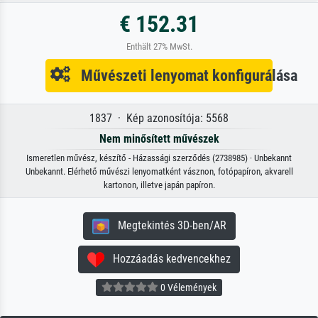
€ 152.31
Enthält 27% MwSt.
Művészeti lenyomat konfigurálása
1837 · Kép azonosítója: 5568
Nem minősített művészek
Ismeretlen művész, készítő - Házassági szerződés (2738985) · Unbekannt
Unbekannt. Elérhető művészi lenyomatként vásznon, fotópapíron, akvarell
kartonon, illetve japán papíron.
Megtekintés 3D-ben/AR
Hozzáadás kedvencekhez
0 Vélemények