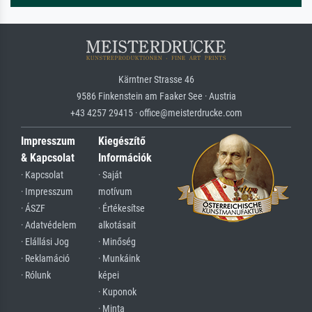
Kärntner Strasse 46
9586 Finkenstein am Faaker See · Austria
+43 4257 29415 · office@meisterdrucke.com
Impresszum
Kiegészítő
& Kapcsolat
Információk
· Kapcsolat
· Saját
· Impresszum
motívum
· ÁSZF
· Értékesítse
· Adatvédelem
alkotásait
· Elállási Jog
· Minőség
· Reklamáció
· Munkáink
· Rólunk
képei
· Kuponok
· Minta