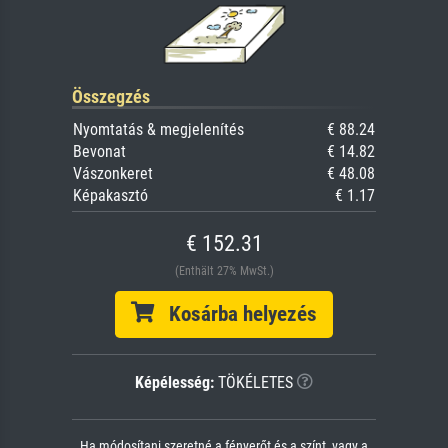
Összegzés
Nyomtatás & megjelenítés
€ 88.24
Bevonat
€ 14.82
Vászonkeret
€ 48.08
Képakasztó
€ 1.17
€ 152.31
(Enthält 27% MwSt.)
Kosárba helyezés
Képélesség:
TÖKÉLETES
Ha módosítani szeretné a fényerőt és a színt, vagy a