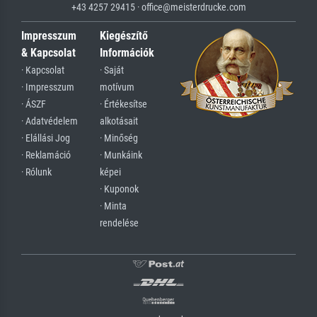
+43 4257 29415 · office@meisterdrucke.com
Impresszum
Kiegészítő
& Kapcsolat
Információk
· Kapcsolat
· Saját
· Impresszum
motívum
· ÁSZF
· Értékesítse
· Adatvédelem
alkotásait
· Elállási Jog
· Minőség
· Reklamáció
· Munkáink
· Rólunk
képei
· Kuponok
· Minta
rendelése