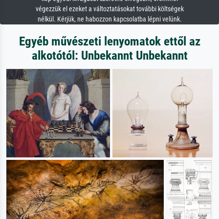
végezzük el ezeket a változtatásokat további költségek
nélkül. Kérjük, ne habozzon kapcsolatba lépni velünk.
Egyéb művészeti lenyomatok ettől az
alkotótól: Unbekannt Unbekannt