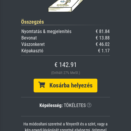
Összegzés
Nyomtatás & megjelenítés
€ 81.84
Bevonat
€ 13.88
Vászonkeret
€ 46.02
Képakasztó
€ 1.17
€ 142.91
(Enthält 27% MwSt.)
Kosárba helyezés
Képélesség:
TÖKÉLETES
Ha módosítani szeretné a fényerőt és a színt, vagy a
kép egyedi kivágását szeretné elvégezni, örömmel