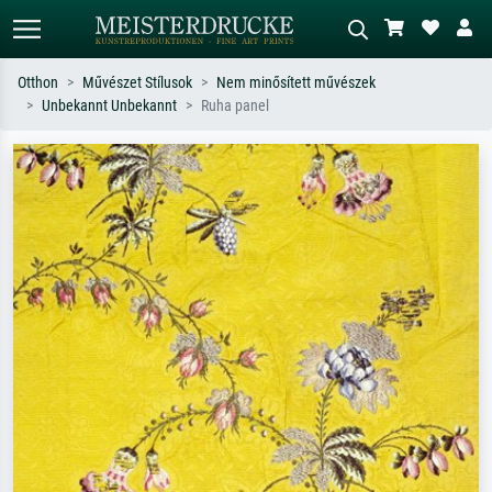
Otthon
Művészet Stílusok
Nem minősített művészek
Unbekannt Unbekannt
Ruha panel
Alap keresés
MI-képkereső
Keressen művész, műcím vagy stílus
Írja le a jelenetet – pl. zöld rét, sok
szerint – pl. Monet, Csillagos éj,
piros absztrakt, sötét olajkép, álló akt
impresszionizmus, Hokusai-hullám,
egy fa mellett.
akt.