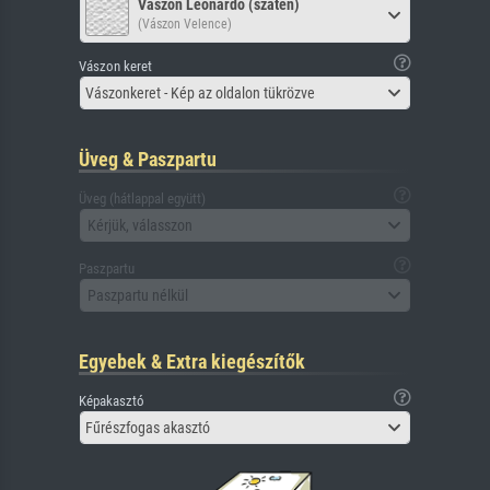
Vászon Leonardo (szatén)
(Vászon Velence)
Vászon keret
Vászonkeret - Kép az oldalon tükrözve
Üveg & Paszpartu
Üveg (hátlappal együtt)
Kérjük, válasszon
Paszpartu
Paszpartu nélkül
Egyebek & Extra kiegészítők
Képakasztó
Fűrészfogas akasztó