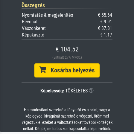
Összegzés
Nyomtatás & megjelenítés
€ 55.64
Bevonat
€ 9.91
Vászonkeret
€ 37.81
Képakasztó
€ 1.17
€ 104.52
(Enthält 27% MwSt.)
Kosárba helyezés
Képélesség:
TÖKÉLETES
Ha módosítani szeretné a fényerőt és a színt, vagy a
kép egyedi kivágását szeretné elvégezni, örömmel
végezzük el ezeket a változtatásokat további költségek
nélkül. Kérjük, ne habozzon kapcsolatba lépni velünk.