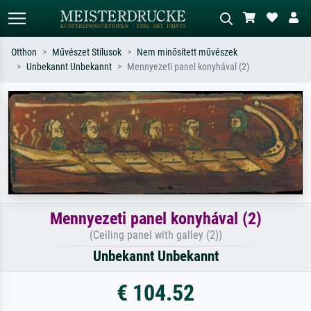
Otthon
Művészet Stílusok
Nem minősített művészek
Unbekannt Unbekannt
Mennyezeti panel konyhával (2)
Alap keresés
MI-képkereső
Keressen művész, műcím vagy stílus
Írja le a jelenetet – pl. zöld rét, sok
szerint – pl. Monet, Csillagos éj,
piros absztrakt, sötét olajkép, álló akt
impresszionizmus, Hokusai-hullám,
egy fa mellett.
akt.
Mennyezeti panel konyhával (2)
(Ceiling panel with galley (2))
Unbekannt Unbekannt
€ 104.52