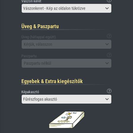
Vászon keret
Vászonkeret - Kép az oldalon tükrözve
Üveg & Paszpartu
Üveg (hátlappal együtt)
Kérjük, válasszon
Paszpartu
Paszpartu nélkül
Egyebek & Extra kiegészítők
Képakasztó
Fűrészfogas akasztó