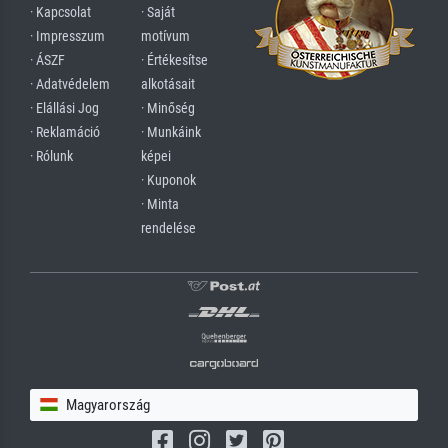
· Kapcsolat
· Saját
· Impresszum
motívum
· ÁSZF
· Értékesítse
· Adatvédelem
alkotásait
· Elállási Jog
· Minőség
· Reklamáció
· Munkáink
· Rólunk
képei
· Kuponok
· Minta
rendelése
Magyarország