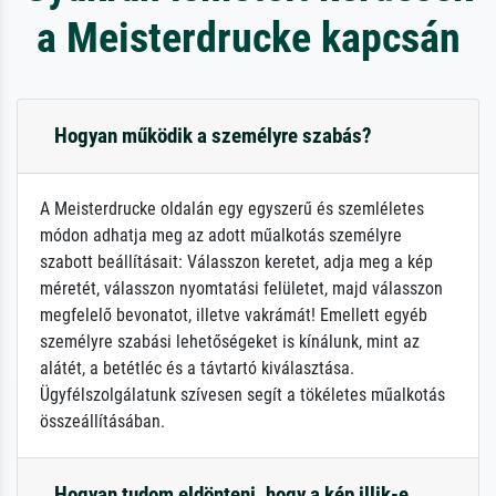
a Meisterdrucke kapcsán
Hogyan működik a személyre szabás?
A Meisterdrucke oldalán egy egyszerű és szemléletes
módon adhatja meg az adott műalkotás személyre
szabott beállításait: Válasszon keretet, adja meg a kép
méretét, válasszon nyomtatási felületet, majd válasszon
megfelelő bevonatot, illetve vakrámát! Emellett egyéb
személyre szabási lehetőségeket is kínálunk, mint az
alátét, a betétléc és a távtartó kiválasztása.
Ügyfélszolgálatunk szívesen segít a tökéletes műalkotás
összeállításában.
Hogyan tudom eldönteni, hogy a kép illik-e