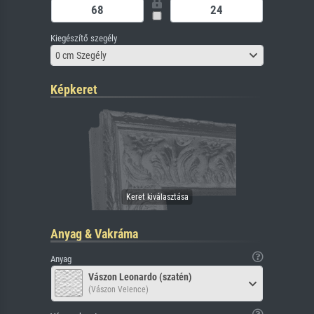
Kiegészítő szegély
0 cm Szegély
Képkeret
Anyag & Vakráma
Anyag
Vászon Leonardo (szatén)
(Vászon Velence)