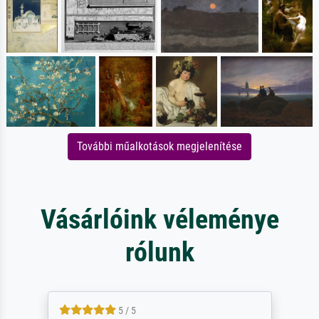
További műalkotások megjelenítése
Vásárlóink véleménye
rólunk
5 / 5