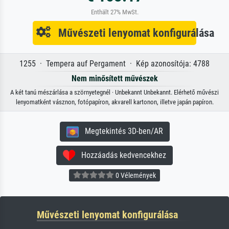
Enthält 27% MwSt.
Művészeti lenyomat konfigurálása
1255 · Tempera auf Pergament · Kép azonosítója: 4788
Nem minősített művészek
A két tanú mészárlása a szörnyetegnél · Unbekannt Unbekannt. Elérhető művészi
lenyomatként vásznon, fotópapíron, akvarell kartonon, illetve japán papíron.
Megtekintés 3D-ben/AR
Hozzáadás kedvencekhez
0 Vélemények
Művészeti lenyomat konfigurálása