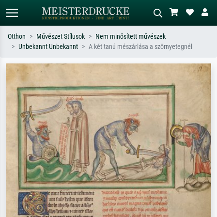
Otthon
Művészet Stílusok
Nem minősített művészek
Unbekannt Unbekannt
A két tanú mészárlása a szörnyetegnél
Alap keresés
MI-képkereső
Keressen művész, műcím vagy stílus
Írja le a jelenetet – pl. zöld rét, sok
szerint – pl. Monet, Csillagos éj,
piros absztrakt, sötét olajkép, álló akt
impresszionizmus, Hokusai-hullám,
egy fa mellett.
akt.