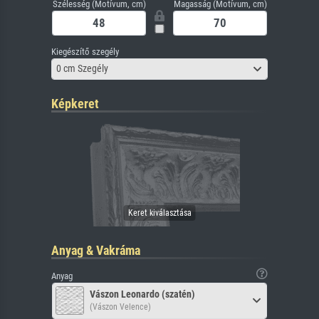
Szélesség (Motívum, cm)
Magasság (Motívum, cm)
Kiegészítő szegély
0 cm Szegély
Képkeret
Anyag & Vakráma
Anyag
Vászon Leonardo (szatén)
(Vászon Velence)