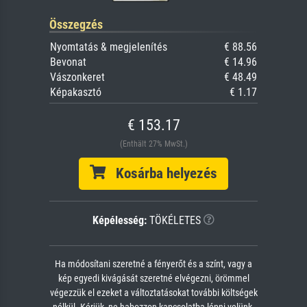
Összegzés
Nyomtatás & megjelenítés
€ 88.56
Bevonat
€ 14.96
Vászonkeret
€ 48.49
Képakasztó
€ 1.17
€ 153.17
(Enthält 27% MwSt.)
Kosárba helyezés
Képélesség:
TÖKÉLETES
Ha módosítani szeretné a fényerőt és a színt, vagy a
kép egyedi kivágását szeretné elvégezni, örömmel
végezzük el ezeket a változtatásokat további költségek