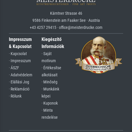
Kärntner Strasse 46
9586 Finkenstein am Faaker See · Austria
+43 4257 29415 · office@meisterdrucke.com
Impresszum
Kiegészítő
& Kapcsolat
Információk
· Kapcsolat
· Saját
· Impresszum
motívum
· ÁSZF
· Értékesítse
· Adatvédelem
alkotásait
· Elállási Jog
· Minőség
· Reklamáció
· Munkáink
· Rólunk
képei
· Kuponok
· Minta
rendelése