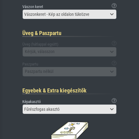
Vászon keret
Vászonkeret - Kép az oldalon tükrözve
Üveg & Paszpartu
Üveg (hátlappal együtt)
Kérjük, válasszon
Paszpartu
Paszpartu nélkül
Egyebek & Extra kiegészítők
Képakasztó
Fűrészfogas akasztó