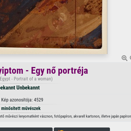
yiptom - Egy nő portréja
Egypt - Portrait of a woman)
ekannt Unbekannt
 Kép azonosítója: 4529
minősített művészek
hető művészi lenyomatként vásznon, fotópapíron, akvarell kartonon, illetve japán papíron