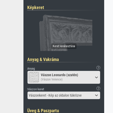
Képkeret
Anyag & Vakráma
Anyag
Vászon Leonardo (szatén)
(Vászon Velence)
Vászon keret
Vászonkeret - Kép az oldalon tükrözve
Üveg & Paszpartu