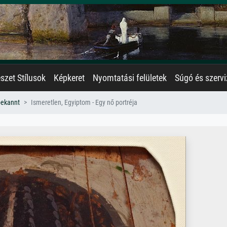
zet Stílusok
Képkeret
Nyomtatási felületek
Súgó és szervi
bekannt
Ismeretlen, Egyiptom - Egy nő portréja