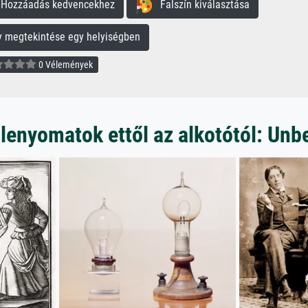
ozzáadás kedvencekhez
Falszín kiválasztása
megtekintése egy helyiségben
0 Vélemények
lenyomatok ettől az alkotótól: Un