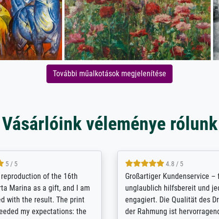
További műalkotások megjelenítése
Vásárlóink véleménye rólunk
5 / 5
5 / 5
t Meisterdrucke strives to
Outstanding quality and cus
lients demands, and provides
support. - the quality of the pr
ice on how to obtain the best
excellent and difficult to dist
 the prints requested by the
from the real thing; it will be