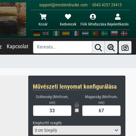
support@meisterdrucke.com · 0043 4257 29415
Kosár
Kedvencek
Fiók létrehozása
Bejelentkezés
Kapcsolat
z
Művészeti lenyomat konfigurálása
Szélesség (Motívum,
Magasság (Motívum,
cm)
cm)
Kiegészítő szegély
0 cm Szegély