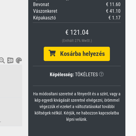
Bevonat
€ 11.60
Vászonkeret
€ 41.10
Képakasztó
€ 1.17
€ 121.04
(Enthält 27% MwSt.)
Kosárba helyezés
Képélesség:
TÖKÉLETES
Ha módosítani szeretné a fényerőt és a színt, vagy a
kép egyedi kivágását szeretné elvégezni, örömmel
végezzük el ezeket a változtatásokat további
költségek nélkül. Kérjük, ne habozzon kapcsolatba
lépni velünk.
.