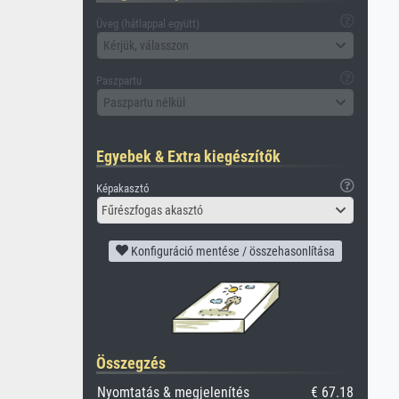
Üveg (hátlappal együtt)
Kérjük, válasszon
Paszpartu
Paszpartu nélkül
Egyebek & Extra kiegészítők
Képakasztó
Fűrészfogas akasztó
Konfiguráció mentése / összehasonlítása
Összegzés
Nyomtatás & megjelenítés
€ 67.18