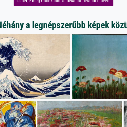
Ismerje meg Unbekannt Unbekannt további műveit
Néhány a legnépszerűbb képek közü