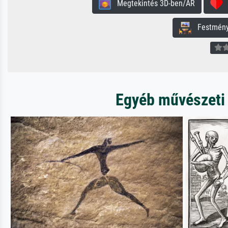
Megtekintés 3D-ben/AR
H
Festmény 
Egyéb művészeti 