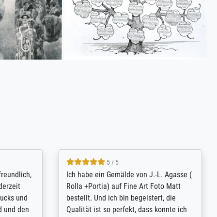
4.8 / 5
tomer
Qualité absolument irréprochable.
inting is
Extraordinaire diversité des thèmes
inguish
abordés et personnalisation des
 my go-to
demandes (recadrage, réajustement des