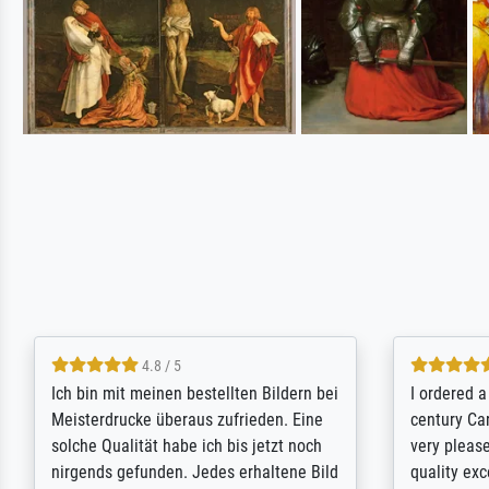
5 / 5
Rundum positive Erfahrung. Die
The team a
Ausführung des Auftrags hat eine Weile
meet its c
gedauert, die angekündigte Lieferzeit
expert adv
wurde aber letztlich sogar etwas
results for