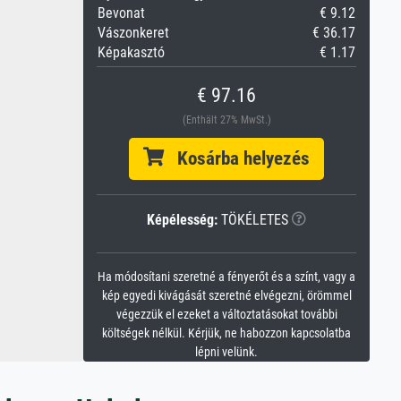
Bevonat
€ 9.12
Vászonkeret
€ 36.17
Képakasztó
€ 1.17
€ 97.16
(Enthält 27% MwSt.)
Kosárba helyezés
Képélesség:
TÖKÉLETES
Ha módosítani szeretné a fényerőt és a színt, vagy a
kép egyedi kivágását szeretné elvégezni, örömmel
végezzük el ezeket a változtatásokat további
költségek nélkül. Kérjük, ne habozzon kapcsolatba
lépni velünk.