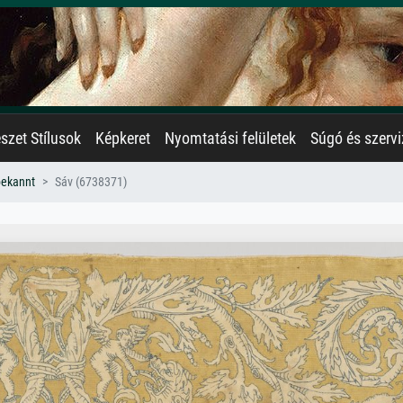
zet Stílusok
Képkeret
Nyomtatási felületek
Súgó és szervi
bekannt
Sáv (6738371)