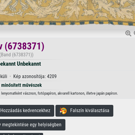
v (6738371)
(Band (6738371))
ekannt Unbekannt
lküli · Kép azonosítója: 4209
minősített művészek
lenyomatként vásznon, fotópapíron, akvarell kartonon, illetve japán papíron.
ozzáadás kedvencekhez
Falszín kiválasztása
megtekintése egy helyiségben