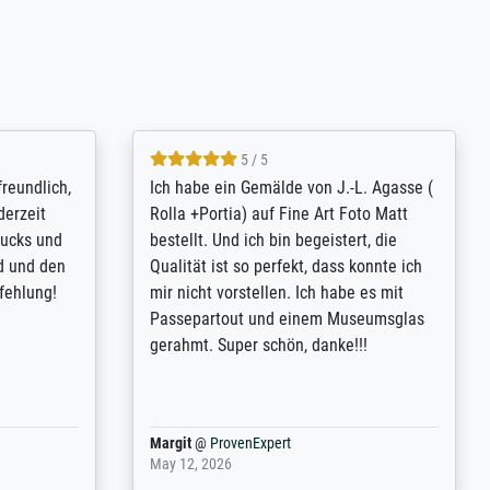
4.8 / 5
tomer
Qualité absolument irréprochable.
inting is
Extraordinaire diversité des thèmes
inguish
abordés et personnalisation des
 my go-to
demandes (recadrage, réajustement des
m now on -
couleurs). Relation clientèle parfaite.
xcellent -
Transport, réception sans aucun
 the work
problème. Merci à toute l'équipe ! Hervé
port
Anonym
@
ProvenExpert
March 31, 2025