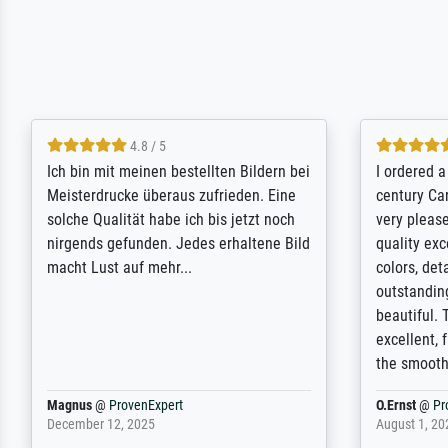
5 / 5
Rundum positive Erfahrung. Die
The team a
Ausführung des Auftrags hat eine Weile
meet its c
gedauert, die angekündigte Lieferzeit
expert adv
wurde aber letztlich sogar etwas
results for
unterschritten. Die Qualität des Papiers
client. Th
und des Drucks (Farben, Details usw.) ist
repertoire 
nicht nur gut, sondern hervorragend.
will provid
Selbst ein Druck ist damit ein Kunstwerk
regards to 
im eigenen Sinne. Definitiv den Pre...
repertoire
Dr.
@
ProvenExpert
Anonym
@
P
February 3, 2026
April 22, 202