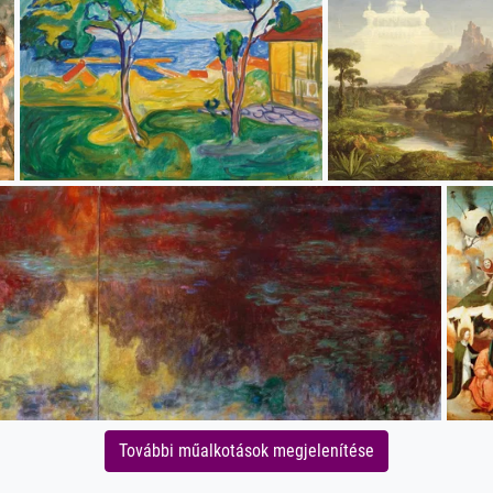
További műalkotások megjelenítése