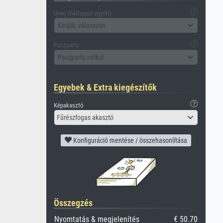
Üveg (hátlappal együtt)
Kérjük, válasszon
Paszpartu
Paszpartu nélkül
Egyebek & Extra kiegészítők
Képakasztó
Fűrészfogas akasztó
Konfiguráció mentése / összehasonlítása
Összegzés
Nyomtatás & megjelenítés
€ 50.70