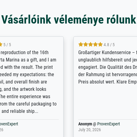
Vásárlóink véleménye rólunk
5 / 5
5 / 5
t Meisterdrucke strives to
Outstanding quality and cus
lients demands, and provides
support. - the quality of the pr
ice on how to obtain the best
excellent and difficult to dist
 the prints requested by the
from the real thing; it will be
e company has a vast
for high-quality art prints fro
of prints to choose from, and
the quality of the framing is e
e excellent service also with
the customisation options for
prints which are not in that
are broad - the customer sup
. Highly recommended!
colleagues are truly super...
rovenExpert
Anonym
@
ProvenExpert
6
January 12, 2026