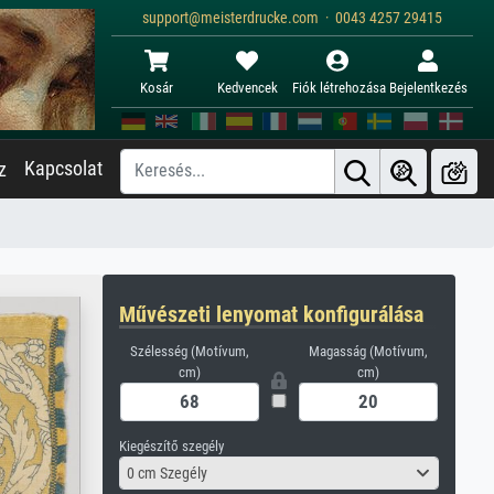
support@meisterdrucke.com · 0043 4257 29415
Kosár
Kedvencek
Fiók létrehozása
Bejelentkezés
Kapcsolat
z
Művészeti lenyomat konfigurálása
Szélesség (Motívum,
Magasság (Motívum,
cm)
cm)
Kiegészítő szegély
0 cm Szegély