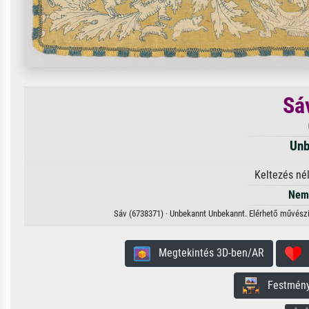
Sá
Unb
Keltezés né
Nem 
Sáv (6738371) · Unbekannt Unbekannt. Elérhető művészi 
Megtekintés 3D-ben/AR
H
Festmény 