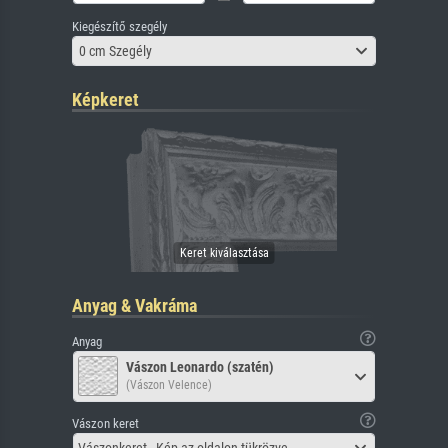
Kiegészítő szegély
0 cm Szegély
Képkeret
Anyag & Vakráma
Anyag
Vászon Leonardo (szatén)
(Vászon Velence)
Vászon keret