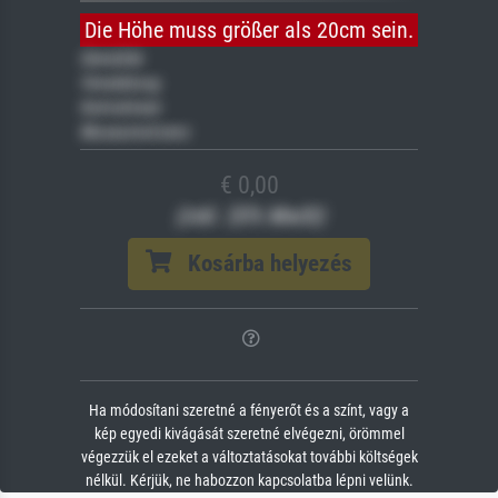
Die Höhe muss größer als 20cm sein.
Gemälde
Veredelung
Keilrahmen
Museumslizenz
€ 0,00
(inkl. 20% MwSt)
Kosárba helyezés
Ha módosítani szeretné a fényerőt és a színt, vagy a
kép egyedi kivágását szeretné elvégezni, örömmel
végezzük el ezeket a változtatásokat további költségek
nélkül. Kérjük, ne habozzon kapcsolatba lépni velünk.