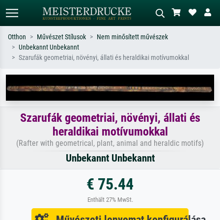
Otthon
Művészet Stílusok
Nem minősített művészek
Unbekannt Unbekannt
Alap keresés
MI-képkereső
Szarufák geometriai, növényi, állati és heraldikai motívumokkal
Keressen művész, műcím vagy stílus
Írja le a jelenetet – pl. zöld rét, sok
szerint – pl. Monet, Csillagos éj,
piros absztrakt, sötét olajkép, álló akt
impresszionizmus, Hokusai-hullám,
egy fa mellett.
akt.
Szarufák geometriai, növényi, állati és
heraldikai motívumokkal
(Rafter with geometrical, plant, animal and heraldic motifs)
Unbekannt Unbekannt
€ 75.44
Enthält 27% MwSt.
Művészeti lenyomat konfigurálása