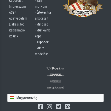
· Kapcsolat
· Saját
· Impresszum
motívum
· ÁSZF
· Értékesítse
· Adatvédelem
alkotásait
· Elállási Jog
· Minőség
· Reklamáció
· Munkáink
· Rólunk
képei
· Kuponok
· Minta
rendelése
Magyarország