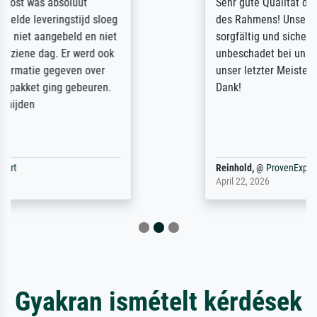
Sehr gute Qualität des Leinwanddrucks und
des Rahmens! Unser Bild wurde sehr
sorgfältig und sicher verpackt, so dass es
unbeschadet bei uns ankam. Es wird nicht
unser letzter Meisterdruck sein. Vielen
Dank!
Reinhold,
@
ProvenExpert
April 22, 2026
Gyakran ismételt kérdések