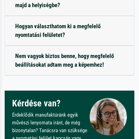
majd a helyiségbe?
Hogyan választhatom ki a megfelelő
nyomtatási felületet?
Nem vagyok biztos benne, hogy megfelelő
beállításokat adtam meg a képemhez!
Kérdése van?
Érdeklődik manufaktúránk egyik
művészi lenyomata iránt, de még
bizonytalan? Tanácsra van szüksége
a nyomatási felület kapcsán vagy