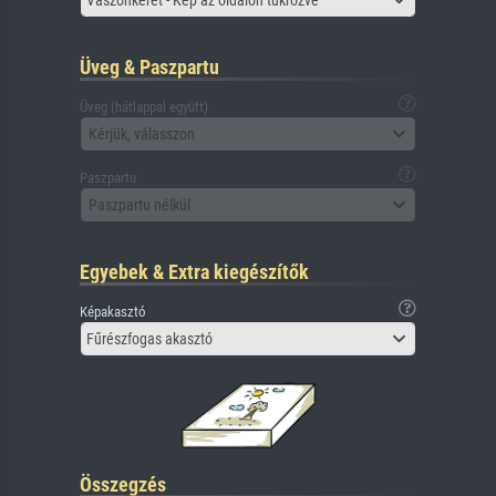
Vászonkeret - Kép az oldalon tükrözve
Üveg & Paszpartu
Üveg (hátlappal együtt)
Kérjük, válasszon
Paszpartu
Paszpartu nélkül
Egyebek & Extra kiegészítők
Képakasztó
Fűrészfogas akasztó
Összegzés