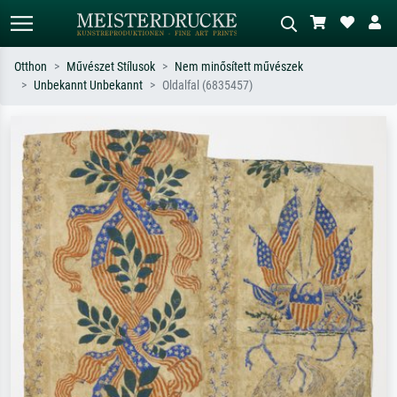
Otthon
Művészet Stílusok
Nem minősített művészek
Unbekannt Unbekannt
Oldalfal (6835457)
Alap keresés
MI-képkereső
Keressen művész, műcím vagy stílus
Írja le a jelenetet – pl. zöld rét, sok
szerint – pl. Monet, Csillagos éj,
piros absztrakt, sötét olajkép, álló akt
impresszionizmus, Hokusai-hullám,
egy fa mellett.
akt.