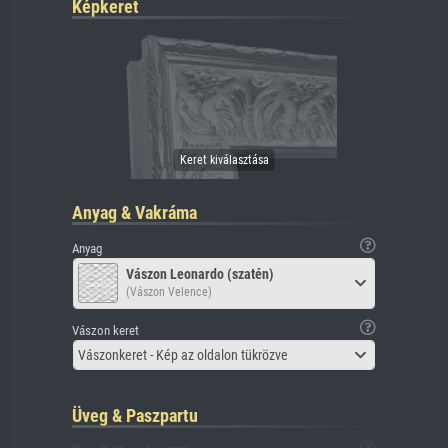
Képkeret
Anyag & Vakráma
Anyag
Vászon Leonardo (szatén)
(Vászon Velence)
Vászon keret
Vászonkeret - Kép az oldalon tükrözve
Üveg & Paszpartu