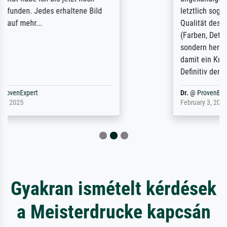
letztlich sogar etwas unterschritten. Die
Qualität des Papiers und des Drucks
(Farben, Details usw.) ist nicht nur gut,
sondern hervorragend. Selbst ein Druck ist
damit ein Kunstwerk im eigenen Sinne.
Definitiv den Pre...
Dr.
@
ProvenExpert
February 3, 2026
Gyakran ismételt kérdések
a Meisterdrucke kapcsán