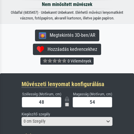
Nem minősített művészek
Oldalfal (6835457) · Unbekannt Unbekannt. Elérhető művészi lenyomatként
vásznon, fotópapíron, akvarell kartonon, illetve japán papíron.
Megtekintés 3D-ben/AR
Hozzáadás kedvencekhez
0 Vélemények
Művészeti lenyomat konfigurálása
Szélesség (Motívum, cm)
Magasság (Motívum, cm)
Kiegészítő szegély
0 cm Szegély