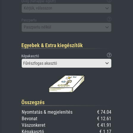
Üveg (hátlappal együtt)
Kérjük, válasszon
Paszpartu
Paszpartu nélkül
Egyebek & Extra kiegészítők
Képakasztó
Fűrészfogas akasztó
Összegzés
Nyomtatás & megjelenítés
€ 74.04
Bevonat
€ 12.61
Vászonkeret
€ 41.91
Képakasztó
€ 1.17