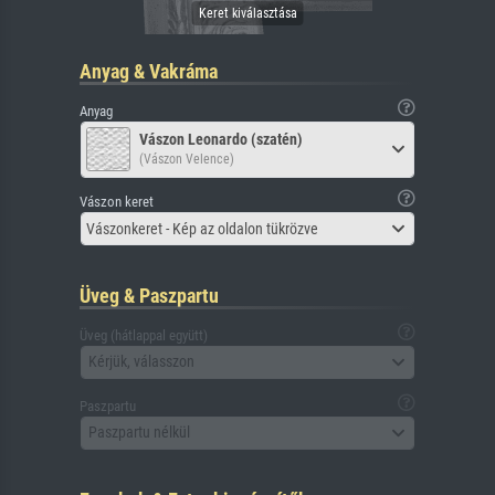
Anyag & Vakráma
Anyag
Vászon Leonardo (szatén)
(Vászon Velence)
Vászon keret
Vászonkeret - Kép az oldalon tükrözve
Üveg & Paszpartu
Üveg (hátlappal együtt)
Kérjük, válasszon
Paszpartu
Paszpartu nélkül