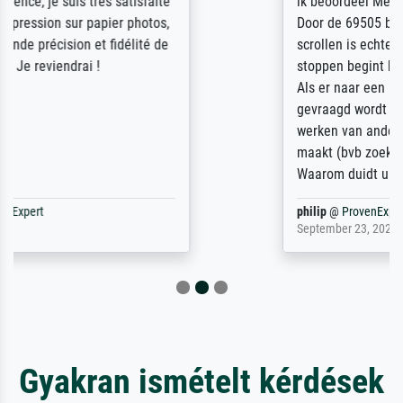
ik beoordeel Meisterdrucke zeer positief.
Door de 69505 beschikbare kunstenaars
scrollen is echter onbegonnen werk (na
stoppen begint het weer van voor af aan).
Als er naar een bepaalde kunstenaar
gevraagd wordt krijg je ook een aantal
werken van andere wat het onoverzichtelijk
maakt (bvb zoek Ros = ook Rops, Rose etc).
Waarom duidt u ...
philip
@
ProvenExpert
September 23, 2025
Gyakran ismételt kérdések