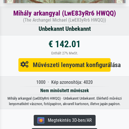
Mihály arkangyal (LwE83yRr6 HWQQ)
(The Archangel Michael (LwE83yRr6 HWQQ))
Unbekannt Unbekannt
€ 142.01
Enthält 27% MwSt.
Művészeti lenyomat konfigurálása
1000 · Kép azonosítója: 4020
Nem minősített művészek
Mihály arkangyal (LwE83yRr6 HWQQ) · Unbekannt Unbekannt. Elérhető művészi
lenyomatként vásznon, fotópapíron, akvarell kartonon, illetve japán papíron.
Megtekintés 3D-ben/AR