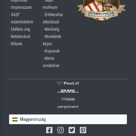
· Kapcsolat
· Saját
· Impresszum
motívum
· ÁSZF
· Értékesítse
· Adatvédelem
alkotásait
· Elállási Jog
· Minőség
· Reklamáció
· Munkáink
· Rólunk
képei
· Kuponok
· Minta
rendelése
Magyarország