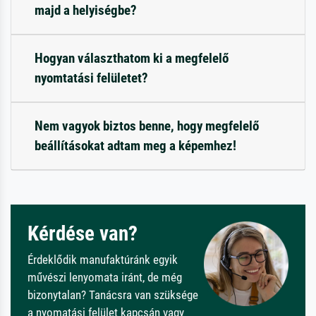
majd a helyiségbe?
Hogyan választhatom ki a megfelelő
nyomtatási felületet?
Nem vagyok biztos benne, hogy megfelelő
beállításokat adtam meg a képemhez!
Kérdése van?
Érdeklődik manufaktúránk egyik
művészi lenyomata iránt, de még
bizonytalan? Tanácsra van szüksége
a nyomatási felület kapcsán vagy