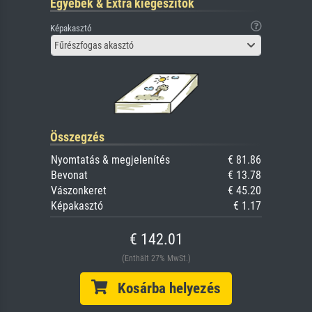
Egyebek & Extra kiegészítők
Képakasztó
Fűrészfogas akasztó
Összegzés
Nyomtatás & megjelenítés
€ 81.86
Bevonat
€ 13.78
Vászonkeret
€ 45.20
Képakasztó
€ 1.17
€ 142.01
(Enthält 27% MwSt.)
Kosárba helyezés