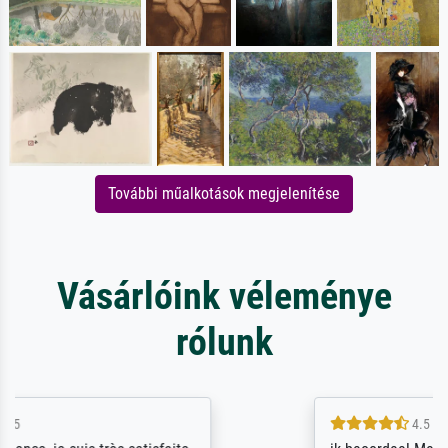
További műalkotások megjelenítése
Vásárlóink véleménye
rólunk
4.5 / 5