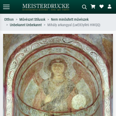
Otthon
Művészet Stílusok
Nem minősített művészek
Unbekannt Unbekannt
Mihály arkangyal (LwE83yRr6 HWQQ)
Alap keresés
MI-képkereső
Keressen művész, műcím vagy stílus
Írja le a jelenetet – pl. zöld rét, sok
szerint – pl. Monet, Csillagos éj,
piros absztrakt, sötét olajkép, álló akt
impresszionizmus, Hokusai-hullám,
egy fa mellett.
akt.