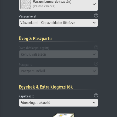
Vászon Leonardo (szatén)
(Vászon Velence)
Vászon keret
Vászonkeret - Kép az oldalon tükrözve
Üveg & Paszpartu
Üveg (hátlappal együtt)
Kérjük, válasszon
Paszpartu
Paszpartu nélkül
Egyebek & Extra kiegészítők
Képakasztó
Fűrészfogas akasztó