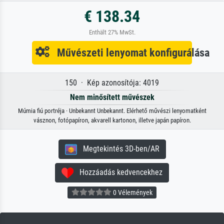
€ 138.34
Enthält 27% MwSt.
Művészeti lenyomat konfigurálása
150 · Kép azonosítója: 4019
Nem minősített művészek
Múmia fiú portréja · Unbekannt Unbekannt. Elérhető művészi lenyomatként
vásznon, fotópapíron, akvarell kartonon, illetve japán papíron.
Megtekintés 3D-ben/AR
Hozzáadás kedvencekhez
0 Vélemények