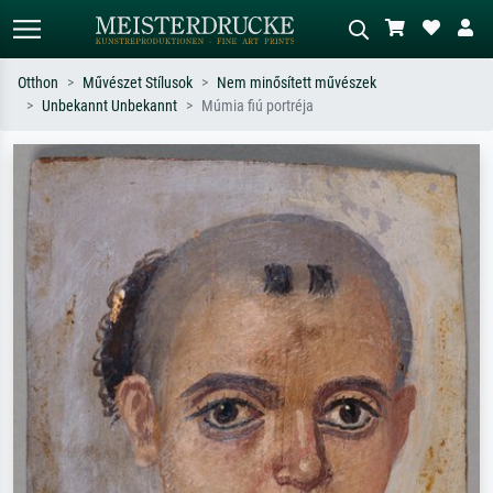
Otthon
Művészet Stílusok
Nem minősített művészek
Unbekannt Unbekannt
Múmia fiú portréja
Alap keresés
MI-képkereső
Keressen művész, műcím vagy stílus
Írja le a jelenetet – pl. zöld rét, sok
szerint – pl. Monet, Csillagos éj,
piros absztrakt, sötét olajkép, álló akt
impresszionizmus, Hokusai-hullám,
egy fa mellett.
akt.