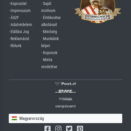
· Kapcsolat
· Saját
· Impresszum
motívum
· ÁSZF
· Értékesítse
· Adatvédelem
alkotásait
· Elállási Jog
· Minőség
· Reklamáció
· Munkáink
· Rólunk
képei
· Kuponok
· Minta
rendelése
Magyarország