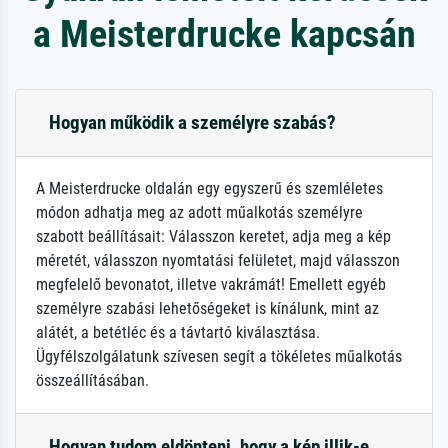
a Meisterdrucke kapcsán
Hogyan működik a személyre szabás?
A Meisterdrucke oldalán egy egyszerű és szemléletes
módon adhatja meg az adott műalkotás személyre
szabott beállításait: Válasszon keretet, adja meg a kép
méretét, válasszon nyomtatási felületet, majd válasszon
megfelelő bevonatot, illetve vakrámát! Emellett egyéb
személyre szabási lehetőségeket is kínálunk, mint az
alátét, a betétléc és a távtartó kiválasztása.
Ügyfélszolgálatunk szívesen segít a tökéletes műalkotás
összeállításában.
Hogyan tudom eldönteni, hogy a kép illik-e