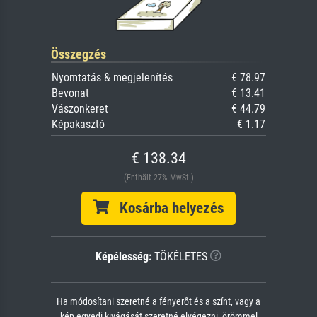
Összegzés
Nyomtatás & megjelenítés
€ 78.97
Bevonat
€ 13.41
Vászonkeret
€ 44.79
Képakasztó
€ 1.17
€ 138.34
(Enthält 27% MwSt.)
Kosárba helyezés
Képélesség:
TÖKÉLETES
Ha módosítani szeretné a fényerőt és a színt, vagy a
kép egyedi kivágását szeretné elvégezni, örömmel