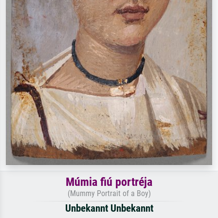
Múmia fiú portréja
(Mummy Portrait of a Boy)
Unbekannt Unbekannt