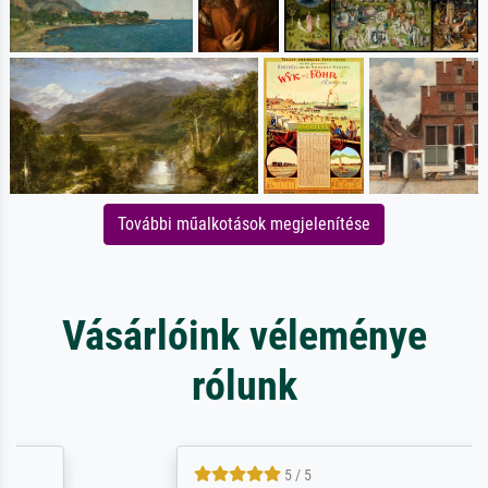
További műalkotások megjelenítése
Vásárlóink véleménye
rólunk
5 / 5