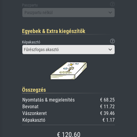
Paszpartu
Paszpartu nélkül
Egyebek & Extra kiegészítők
Képakasztó
Fűrészfogas akasztó
Összegzés
Nyomtatás & megjelenítés
€ 68.25
Bevonat
€ 11.72
Vászonkeret
€ 39.46
Képakasztó
€ 1.17
€ 120.60