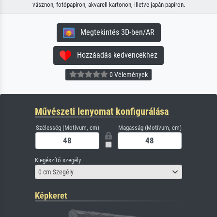
vásznon, fotópapíron, akvarell kartonon, illetve japán papíron.
Megtekintés 3D-ben/AR
Hozzáadás kedvencekhez
0 Vélemények
Művészeti lenyomat konfigurálása
Szélesség (Motívum, cm)
Magasság (Motívum, cm)
Kiegészítő szegély
0 cm Szegély
Képkeret