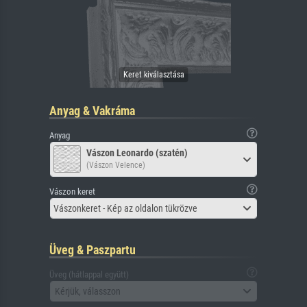
Anyag & Vakráma
Anyag
Vászon Leonardo (szatén)
(Vászon Velence)
Vászon keret
Vászonkeret - Kép az oldalon tükrözve
Üveg & Paszpartu
Üveg (hátlappal együtt)
Kérjük, válasszon