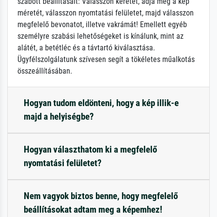
szabott beállításait: Válasszon keretet, adja meg a kép
méretét, válasszon nyomtatási felületet, majd válasszon
megfelelő bevonatot, illetve vakrámát! Emellett egyéb
személyre szabási lehetőségeket is kínálunk, mint az
alátét, a betétléc és a távtartó kiválasztása.
Ügyfélszolgálatunk szívesen segít a tökéletes műalkotás
összeállításában.
Hogyan tudom eldönteni, hogy a kép illik-e
majd a helyiségbe?
Hogyan választhatom ki a megfelelő
nyomtatási felületet?
Nem vagyok biztos benne, hogy megfelelő
beállításokat adtam meg a képemhez!