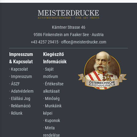
Kärntner Strasse 46
9586 Finkenstein am Faaker See · Austria
+43 4257 29415 · office@meisterdrucke.com
Impresszum
Kiegészítő
& Kapcsolat
Információk
· Kapcsolat
· Saját
· Impresszum
motívum
· ÁSZF
· Értékesítse
· Adatvédelem
alkotásait
· Elállási Jog
· Minőség
· Reklamáció
· Munkáink
· Rólunk
képei
· Kuponok
· Minta
rendelése