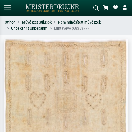
Otthon
Művészet Stílusok
Nem minősített művészek
Unbekannt Unbekannt
Mintavevő (6835377)
Alap keresés
MI-képkereső
Keressen művész, műcím vagy stílus
Írja le a jelenetet – pl. zöld rét, sok
szerint – pl. Monet, Csillagos éj,
piros absztrakt, sötét olajkép, álló akt
impresszionizmus, Hokusai-hullám,
egy fa mellett.
akt.