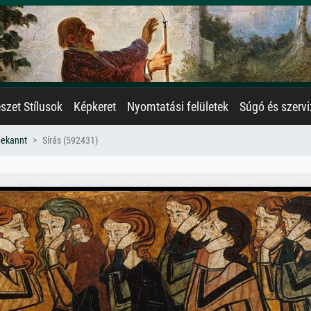
zet Stílusok
Képkeret
Nyomtatási felületek
Súgó és szervi
bekannt
Sírás (592431)