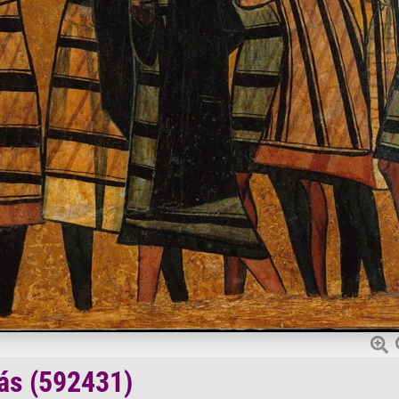
ás (592431)