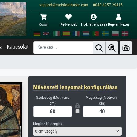
support@meisterdrucke.com · 0043 4257 29415
Kosár
Kedvencek
Fiók létrehozása
Bejelentkezés
Kapcsolat
z
Művészeti lenyomat konfigurálása
Szélesség (Motívum,
Magasság (Motívum,
cm)
cm)
Kiegészítő szegély
0 cm Szegély