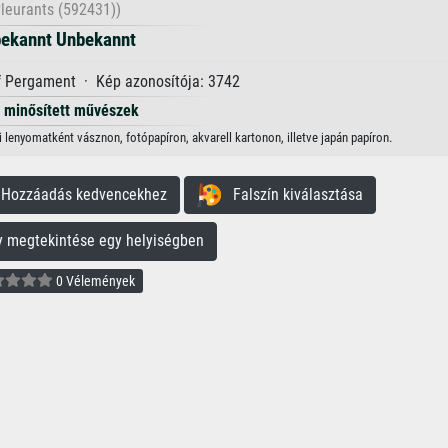
Pleurants (592431))
ekannt Unbekannt
 Pergament · Kép azonosítója: 3742
minősített művészek
lenyomatként vásznon, fotópapíron, akvarell kartonon, illetve japán papíron.
ozzáadás kedvencekhez
Falszín kiválasztása
megtekintése egy helyiségben
0 Vélemények