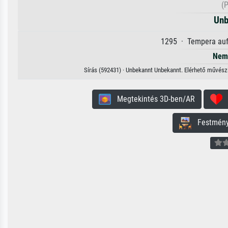
(
Unb
1295 · Tempera auf
Nem 
Sírás (592431) · Unbekannt Unbekannt. Elérhető művészi 
Megtekintés 3D-ben/AR
H
Festmény 