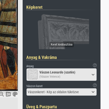
Képkeret
Anyag & Vakráma
Anyag
Vászon Leonardo (szatén)
(Vászon Velence)
Vászon keret
Vászonkeret - Kép az oldalon tükrözve
Üveg & Paszpartu