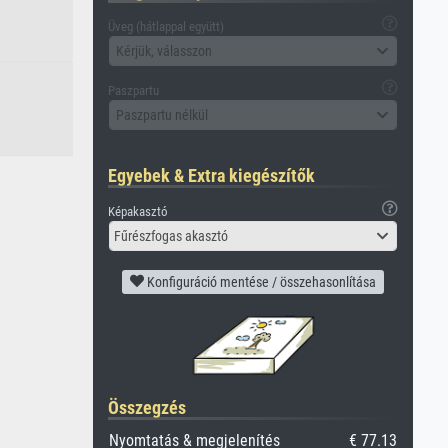
Üveg (hátlappal együtt)
Kérjük, válasszon
Paszpartu
Paszpartu nélkül
Egyebek & Extra kiegészítők
Képakasztó
Fűrészfogas akasztó
Konfiguráció mentése / összehasonlítása
Összegzés
Nyomtatás & megjelenítés
€ 77.13