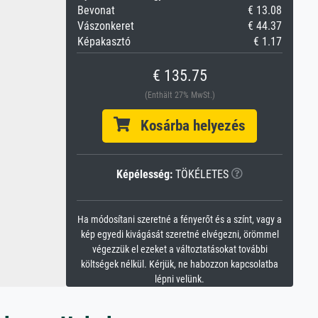
Bevonat
€ 13.08
Vászonkeret
€ 44.37
Képakasztó
€ 1.17
€ 135.75
(Enthält 27% MwSt.)
Kosárba helyezés
Képélesség:
TÖKÉLETES
Ha módosítani szeretné a fényerőt és a színt, vagy a
kép egyedi kivágását szeretné elvégezni, örömmel
végezzük el ezeket a változtatásokat további
költségek nélkül. Kérjük, ne habozzon kapcsolatba
lépni velünk.