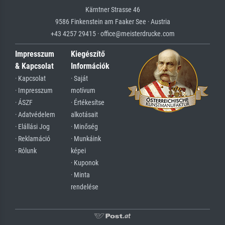
Kärntner Strasse 46
9586 Finkenstein am Faaker See · Austria
+43 4257 29415 · office@meisterdrucke.com
Impresszum
Kiegészítő
& Kapcsolat
Információk
· Kapcsolat
· Saját
· Impresszum
motívum
· ÁSZF
· Értékesítse
· Adatvédelem
alkotásait
· Elállási Jog
· Minőség
· Reklamáció
· Munkáink
· Rólunk
képei
· Kuponok
· Minta
rendelése