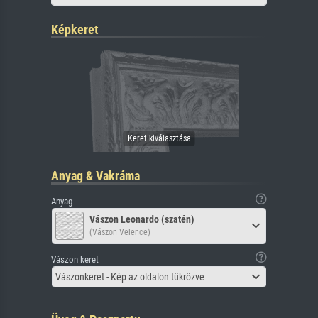
Képkeret
Anyag & Vakráma
Anyag
Vászon Leonardo (szatén)
(Vászon Velence)
Vászon keret
Vászonkeret - Kép az oldalon tükrözve