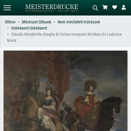
Otthon
Művészet Stílusok
Nem minősített művészek
Unbekannt Unbekannt
Alap keresés
MI-képkereső
Claudia Margherita Scaglia di Verrua marquise del Maro és Ludovica
Maria
Keressen művész, műcím vagy stílus
Írja le a jelenetet – pl. zöld rét, sok
szerint – pl. Monet, Csillagos éj,
piros absztrakt, sötét olajkép, álló akt
impresszionizmus, Hokusai-hullám,
egy fa mellett.
akt.