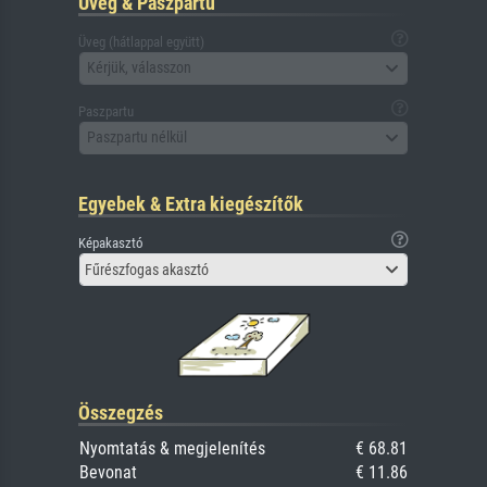
Üveg & Paszpartu
Üveg (hátlappal együtt)
Kérjük, válasszon
Paszpartu
Paszpartu nélkül
Egyebek & Extra kiegészítők
Képakasztó
Fűrészfogas akasztó
Összegzés
Nyomtatás & megjelenítés
€ 68.81
Bevonat
€ 11.86