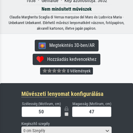
1658 · Gemälde · Kép azonosítója: 3652
Nem minősített művészek
Claudia Margherita Scaglia di Verrua marquise del Maro és Ludovica Maria ·
Unbekannt Unbekannt. Elérhető művészi lenyomatként vásznon, fotópapíron,
akvarell kartonon, illetve japán papíron.
Megtekintés 3D-ben/AR
Hozzáadás kedvencekhez
0 Vélemények
Művészeti lenyomat konfigurálása
Szélesség (Motívum, cm)
Magasság (Motívum, cm)
Kiegészítő szegély
0 cm Szegély