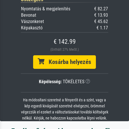
Nyomtatás & megjelenítés
€ 82.27
Bevonat
€ 13.93
Vászonkeret
€ 45.62
Képakasztó
€ 1.17
€ 142.99
(Enthält 27% MwSt.)
Kosárba helyezés
Képélesség:
TÖKÉLETES
Ha módosítani szeretné a fényerőt és a színt, vagy a
kép egyedi kivágását szeretné elvégezni, örömmel
végezzük el ezeket a változtatásokat további költségek
nélkül. Kérjük, ne habozzon kapcsolatba lépni velünk.