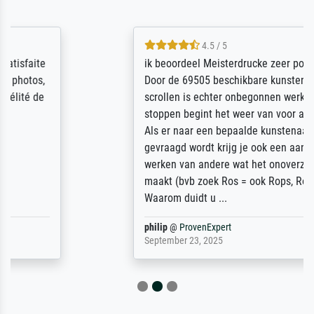
4.5 / 5
ik beoordeel Meisterdrucke zeer positief.
Door de 69505 beschikbare kunstenaars
scrollen is echter onbegonnen werk (na
stoppen begint het weer van voor af aan).
Als er naar een bepaalde kunstenaar
gevraagd wordt krijg je ook een aantal
werken van andere wat het onoverzichtelijk
maakt (bvb zoek Ros = ook Rops, Rose etc).
Waarom duidt u ...
philip
@
ProvenExpert
September 23, 2025