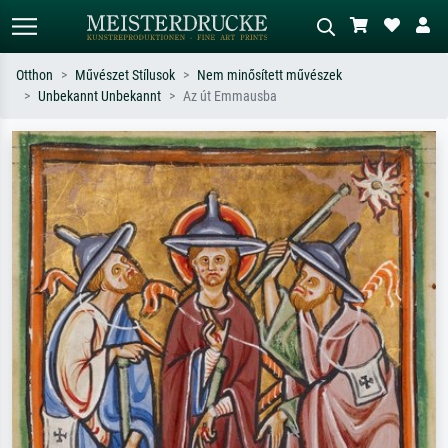
Otthon
Művészet Stílusok
Nem minősített művészek
Unbekannt Unbekannt
Az út Emmausba
Alap keresés
MI-képkereső
Keressen művész, műcím vagy stílus
Írja le a jelenetet – pl. zöld rét, sok
szerint – pl. Monet, Csillagos éj,
piros absztrakt, sötét olajkép, álló akt
impresszionizmus, Hokusai-hullám,
egy fa mellett.
akt.