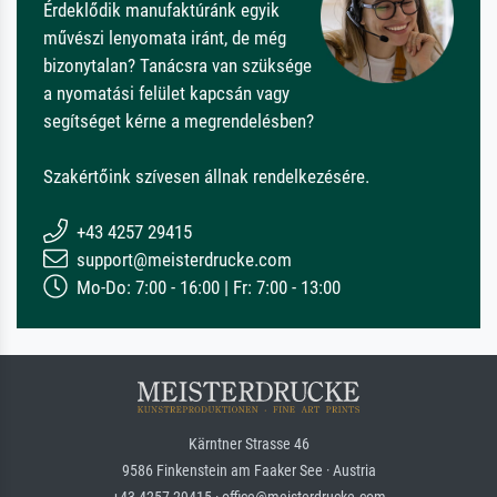
Érdeklődik manufaktúránk egyik
művészi lenyomata iránt, de még
bizonytalan? Tanácsra van szüksége
a nyomatási felület kapcsán vagy
segítséget kérne a megrendelésben?
Szakértőink szívesen állnak rendelkezésére.
+43 4257 29415
support@meisterdrucke.com
Mo-Do: 7:00 - 16:00 | Fr: 7:00 - 13:00
Kärntner Strasse 46
9586 Finkenstein am Faaker See · Austria
+43 4257 29415 · office@meisterdrucke.com