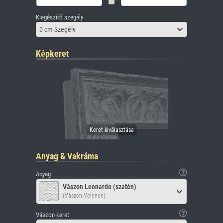
Kiegészítő szegély
0 cm Szegély
Képkeret
Anyag & Vakráma
Anyag
Vászon Leonardo (szatén)
(Vászon Velence)
Vászon keret