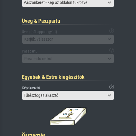
Vászonkeret - Kép az oldalon tükrözve
Üveg & Paszpartu
Üveg (hátlappal együtt)
Kérjük, válasszon
Paszpartu
Paszpartu nélkül
Egyebek & Extra kiegészítők
Képakasztó
Fűrészfogas akasztó
Összegzés