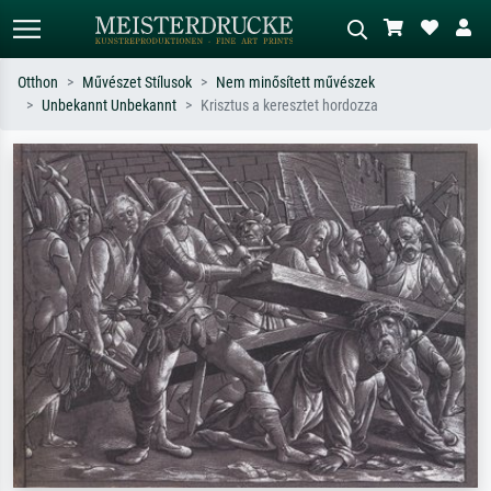
Otthon
Művészet Stílusok
Nem minősített művészek
Unbekannt Unbekannt
Krisztus a keresztet hordozza
Alap keresés
MI-képkereső
Keressen művész, műcím vagy stílus
Írja le a jelenetet – pl. zöld rét, sok
szerint – pl. Monet, Csillagos éj,
piros absztrakt, sötét olajkép, álló akt
impresszionizmus, Hokusai-hullám,
egy fa mellett.
akt.