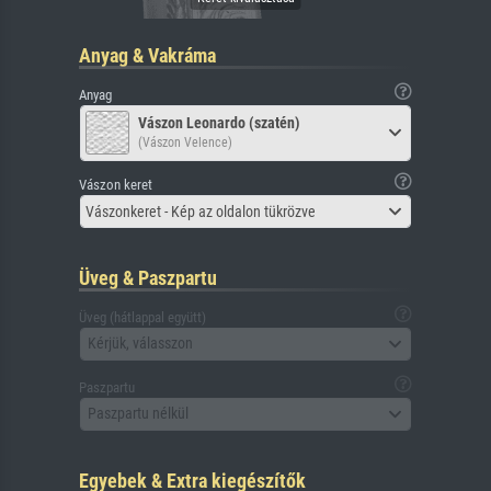
Anyag & Vakráma
Anyag
Vászon Leonardo (szatén)
(Vászon Velence)
Vászon keret
Vászonkeret - Kép az oldalon tükrözve
Üveg & Paszpartu
Üveg (hátlappal együtt)
Kérjük, válasszon
Paszpartu
Paszpartu nélkül
Egyebek & Extra kiegészítők