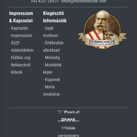
+43 4257 29415 · office@meisterdrucke.com
Impresszum
Kiegészítő
& Kapcsolat
Információk
· Kapcsolat
· Saját
· Impresszum
motívum
· ÁSZF
· Értékesítse
· Adatvédelem
alkotásait
· Elállási Jog
· Minőség
· Reklamáció
· Munkáink
· Rólunk
képei
· Kuponok
· Minta
rendelése