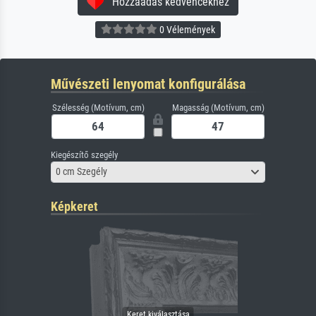
Hozzáadás kedvencekhez
0 Vélemények
Művészeti lenyomat konfigurálása
Szélesség (Motívum, cm)
Magasság (Motívum, cm)
Kiegészítő szegély
0 cm Szegély
Képkeret