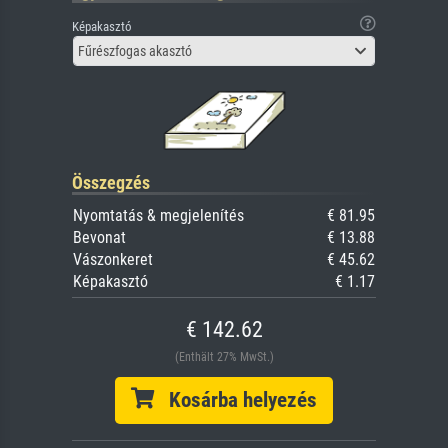
Képakasztó
Fűrészfogas akasztó
Összegzés
Nyomtatás & megjelenítés
€ 81.95
Bevonat
€ 13.88
Vászonkeret
€ 45.62
Képakasztó
€ 1.17
€ 142.62
(Enthält 27% MwSt.)
Kosárba helyezés