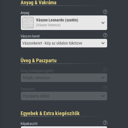
Anyag & Vakráma
Anyag
Vászon Leonardo (szatén)
(Vászon Velence)
Vászon keret
Vászonkeret - Kép az oldalon tükrözve
Üveg & Paszpartu
Üveg (hátlappal együtt)
Kérjük, válasszon
Paszpartu
Paszpartu nélkül
Egyebek & Extra kiegészítők
Képakasztó