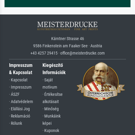
Kärntner Strasse 46
9586 Finkenstein am Faaker See · Austria
+43 4257 29415 · office@meisterdrucke.com
Impresszum
Kiegészítő
& Kapcsolat
Információk
· Kapcsolat
· Saját
· Impresszum
motívum
· ÁSZF
· Értékesítse
· Adatvédelem
alkotásait
· Elállási Jog
· Minőség
· Reklamáció
· Munkáink
· Rólunk
képei
· Kuponok