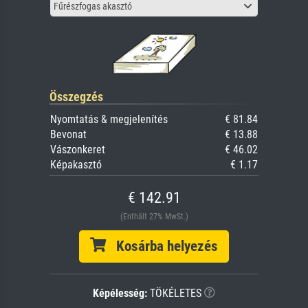
Fűrészfogas akasztó
Összegzés
Nyomtatás & megjelenítés
€ 81.84
Bevonat
€ 13.88
Vászonkeret
€ 46.02
Képakasztó
€ 1.17
€ 142.91
(Enthält 27% MwSt.)
Kosárba helyezés
Képélesség:
TÖKÉLETES