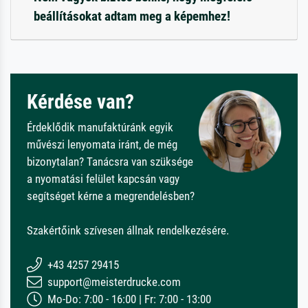
beállításokat adtam meg a képemhez!
Kérdése van?
Érdeklődik manufaktúránk egyik
művészi lenyomata iránt, de még
bizonytalan? Tanácsra van szüksége
a nyomatási felület kapcsán vagy
segítséget kérne a megrendelésben?
Szakértőink szívesen állnak rendelkezésére.
+43 4257 29415
support@meisterdrucke.com
Mo-Do: 7:00 - 16:00 | Fr: 7:00 - 13:00