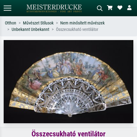
Otthon
Művészet Stílusok
Nem minősített művészek
Unbekannt Unbekannt
Összecsukható ventilátor
Alap keresés
MI-képkereső
Keressen művész, műcím vagy stílus
Írja le a jelenetet – pl. zöld rét, sok
szerint – pl. Monet, Csillagos éj,
piros absztrakt, sötét olajkép, álló akt
impresszionizmus, Hokusai-hullám,
egy fa mellett.
akt.
Összecsukható ventilátor