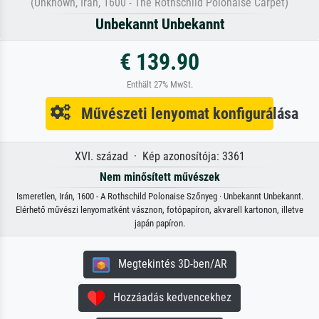
(Unknown, Iran, 1600 - The Rothschild Polonaise Carpet)
Unbekannt Unbekannt
€ 139.90
Enthält 27% MwSt.
Művészeti lenyomat konfigurálása
XVI. század · Kép azonosítója: 3361
Nem minősített művészek
Ismeretlen, Irán, 1600 - A Rothschild Polonaise Szőnyeg · Unbekannt Unbekannt.
Elérhető művészi lenyomatként vásznon, fotópapíron, akvarell kartonon, illetve
japán papíron.
Megtekintés 3D-ben/AR
Hozzáadás kedvencekhez