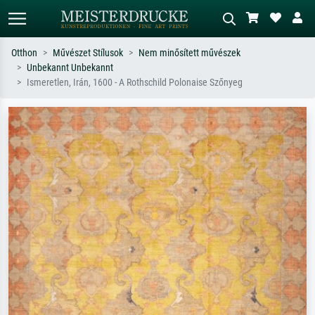
Otthon
Művészet Stílusok
Nem minősített művészek
Unbekannt Unbekannt
Alap keresés
MI-képkereső
Ismeretlen, Irán, 1600 - A Rothschild Polonaise Szőnyeg
Keressen művész, műcím vagy stílus
Írja le a jelenetet – pl. zöld rét, sok
szerint – pl. Monet, Csillagos éj,
piros absztrakt, sötét olajkép, álló akt
impresszionizmus, Hokusai-hullám,
egy fa mellett.
akt.