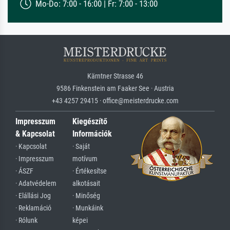
Mo-Do: 7:00 - 16:00 | Fr: 7:00 - 13:00
Kärntner Strasse 46
9586 Finkenstein am Faaker See · Austria
+43 4257 29415 · office@meisterdrucke.com
Impresszum
Kiegészítő
& Kapcsolat
Információk
· Kapcsolat
· Saját
· Impresszum
motívum
· ÁSZF
· Értékesítse
· Adatvédelem
alkotásait
· Elállási Jog
· Minőség
· Reklamáció
· Munkáink
· Rólunk
képei