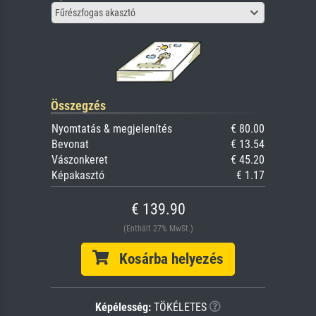
Fűrészfogas akasztó
Összegzés
Nyomtatás & megjelenítés
€ 80.00
Bevonat
€ 13.54
Vászonkeret
€ 45.20
Képakasztó
€ 1.17
€ 139.90
(Enthält 27% MwSt.)
Kosárba helyezés
Képélesség:
TÖKÉLETES