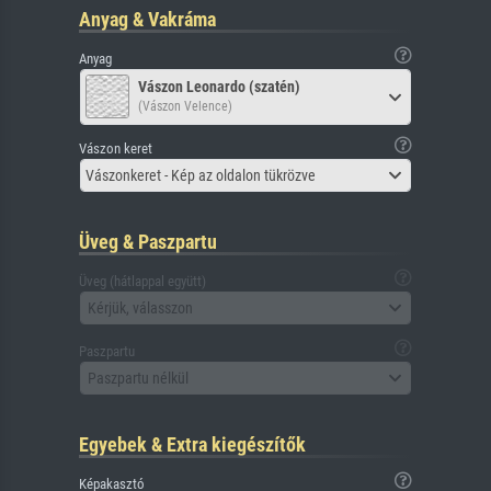
Anyag & Vakráma
Anyag
Vászon Leonardo (szatén)
(Vászon Velence)
Vászon keret
Vászonkeret - Kép az oldalon tükrözve
Üveg & Paszpartu
Üveg (hátlappal együtt)
Kérjük, válasszon
Paszpartu
Paszpartu nélkül
Egyebek & Extra kiegészítők
Képakasztó