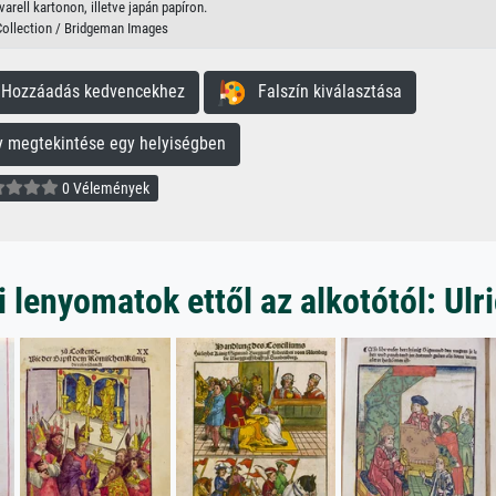
arell kartonon, illetve japán papíron.
Collection / Bridgeman Images
ozzáadás kedvencekhez
Falszín kiválasztása
megtekintése egy helyiségben
0 Vélemények
lenyomatok ettől az alkotótól: Ulr