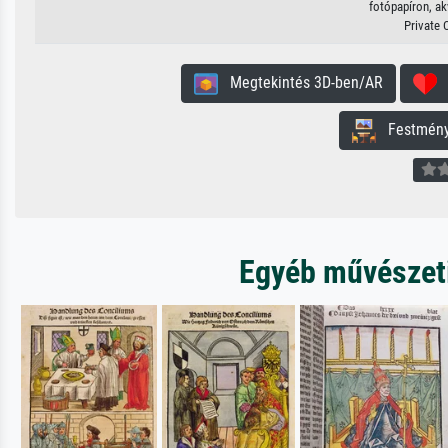
fotópapíron, akv
Private 
Megtekintés 3D-ben/AR
H
Festmény 
Egyéb művészeti 