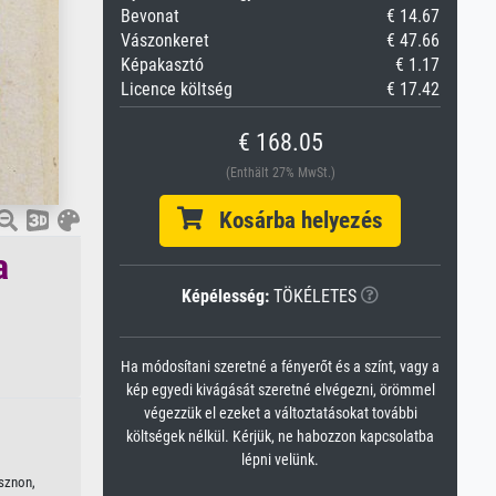
Bevonat
€ 14.67
Vászonkeret
€ 47.66
Képakasztó
€ 1.17
Licence költség
€ 17.42
€ 168.05
(Enthält 27% MwSt.)
Kosárba helyezés
a
Képélesség:
TÖKÉLETES
Ha módosítani szeretné a fényerőt és a színt, vagy a
kép egyedi kivágását szeretné elvégezni, örömmel
végezzük el ezeket a változtatásokat további
költségek nélkül. Kérjük, ne habozzon kapcsolatba
lépni velünk.
ásznon,