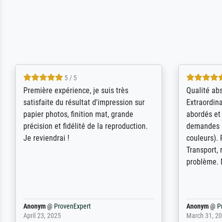
4.5 / 5
ik beoordeel Meisterdrucke zeer
Wow....ich 
positief. Door de 69505 beschikbare
erstaunt. 
kunstenaars scrollen is echter
Erwartunge
onbegonnen werk (na stoppen begint
der Ablauf
het weer van voor af aan). Als er naar
Komplimen
een bepaalde kunstenaar gevraagd
wordt krijg je ook een aantal werken van
andere wat het onoverzichtelijk maakt
(bvb zoek Ros = ook Rops, Rose etc).
Waarom duidt u ...
philip
@
ProvenExpert
Anonym
@
P
September 23, 2025
April 20, 202