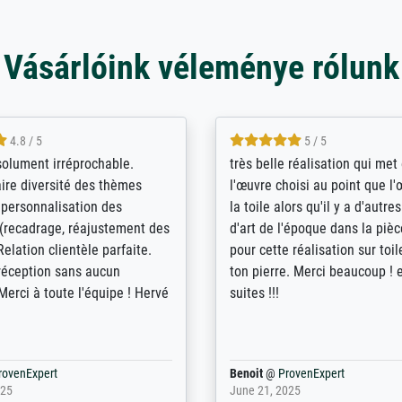
Vásárlóink véleménye rólunk
5 / 5
4 / 5
bin sehr über die Qualität
De levering door Bpost was a
Diese Drucke haben all´meine
desastreus. De gemelde lever
n übertroffen. Desgleichen
sloeg nergens op. Er werd nie
 der Bestellung. Grosses
aangebeld en niet geleverd o
t.
voorziene dag. Er werd ook g
duidelijke informatie gegeve
er dan met het pakket ging g
Bpost absoluut te mijden
rovenExpert
Anonym
@
ProvenExpert
5
December 12, 2025