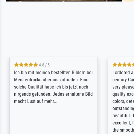
5 / 5
Rundum positive Erfahrung. Die
The team a
Ausführung des Auftrags hat eine Weile
meet its c
gedauert, die angekündigte Lieferzeit
expert adv
wurde aber letztlich sogar etwas
results for
unterschritten. Die Qualität des Papiers
client. Th
und des Drucks (Farben, Details usw.) ist
repertoire 
nicht nur gut, sondern hervorragend.
will provid
Selbst ein Druck ist damit ein Kunstwerk
regards to 
im eigenen Sinne. Definitiv den Pre...
repertoire