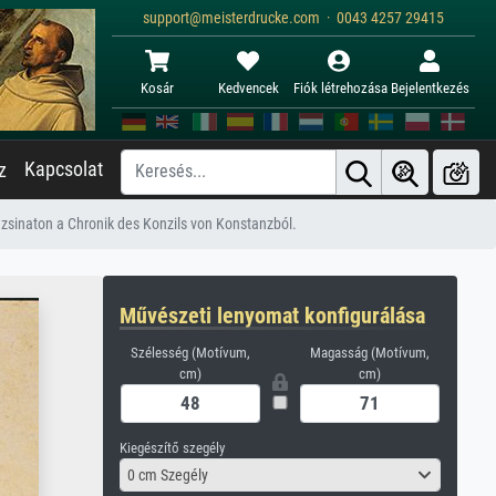
support@meisterdrucke.com · 0043 4257 29415
Kosár
Kedvencek
Fiók létrehozása
Bejelentkezés
Kapcsolat
z
 zsinaton a Chronik des Konzils von Konstanzból.
Művészeti lenyomat konfigurálása
Szélesség (Motívum,
Magasság (Motívum,
cm)
cm)
Kiegészítő szegély
0 cm Szegély