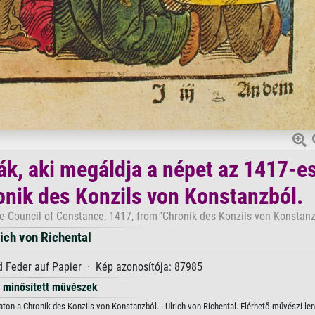
ák, aki megáldja a népet az 1417-e
onik des Konzils von Konstanzból.
e Council of Constance, 1417, from 'Chronik des Konzils von Konstanz'
rich von Richental
nd Feder auf Papier · Kép azonosítója: 87985
minősített művészek
aton a Chronik des Konzils von Konstanzból. · Ulrich von Richental. Elérhető művészi l