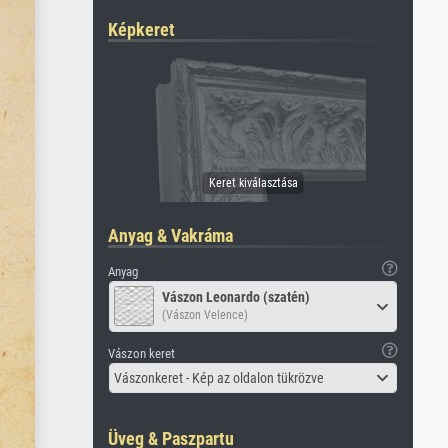
Képkeret
Anyag & Vakráma
Anyag
Vászon Leonardo (szatén)
(Vászon Velence)
Vászon keret
Vászonkeret - Kép az oldalon tükrözve
Üveg & Paszpartu