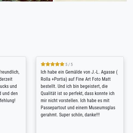
4.8 / 5
tomer
Qualité absolument irréprochable.
inting is
Extraordinaire diversité des thèmes
inguish
abordés et personnalisation des
 my go-to
demandes (recadrage, réajustement des
m now on -
couleurs). Relation clientèle parfaite.
xcellent -
Transport, réception sans aucun
 the work
problème. Merci à toute l'équipe ! Hervé
port