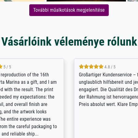
További műalkotások megjelenítése
Vásárlóink véleménye rólunk
5 / 5
5 / 5
t Meisterdrucke strives to
Outstanding quality and cus
lients demands, and provides
support. - the quality of the pr
ice on how to obtain the best
excellent and difficult to dist
 the prints requested by the
from the real thing; it will be
e company has a vast
for high-quality art prints fro
of prints to choose from, and
the quality of the framing is e
e excellent service also with
the customisation options for
prints which are not in that
are broad - the customer sup
. Highly recommended!
colleagues are truly super...