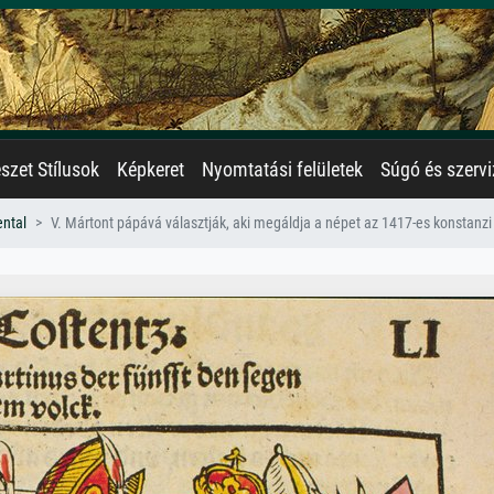
zet Stílusok
Képkeret
Nyomtatási felületek
Súgó és szervi
ental
V. Mártont pápává választják, aki megáldja a népet az 1417-es konstanzi