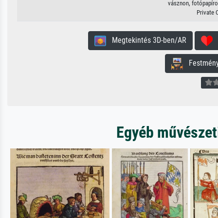
vásznon, fotópapíron
Private 
Megtekintés 3D-ben/AR
H
Festmény 
Egyéb művészeti 