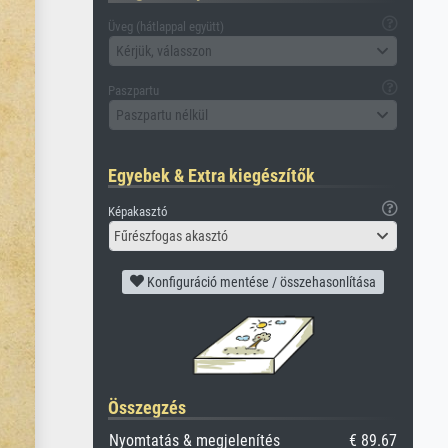
Üveg (hátlappal együtt)
Kérjük, válasszon
Paszpartu
Paszpartu nélkül
Egyebek & Extra kiegészítők
Képakasztó
Fűrészfogas akasztó
Konfiguráció mentése / összehasonlítása
Összegzés
Nyomtatás & megjelenítés
€ 89.67