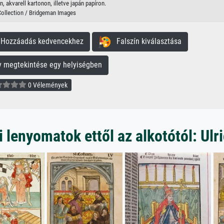
, akvarell kartonon, illetve japán papíron.
Collection / Bridgeman Images
ozzáadás kedvencekhez
Falszín kiválasztása
megtekintése egy helyiségben
0 Vélemények
lenyomatok ettől az alkotótól: Ulr