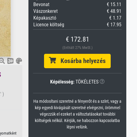
Bevonat
€ 15.11
Vászonkeret
€ 48.91
Képakasztó
€ 1.17
Licence költség
€ 17.95
€ 172.81
(Enthält 27% MwSt.)
Kosárba helyezés
s
Képélesség:
TÖKÉLETES
 )
Ha módosítani szeretné a fényerőt és a színt, vagy a
kép egyedi kivágását szeretné elvégezni, örömmel
végezzük el ezeket a változtatásokat további
költségek nélkül. Kérjük, ne habozzon kapcsolatba
lépni velünk.
enyomatként