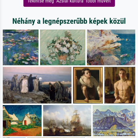
Tekintse meg "Ázsiai kultúra" többi műveit
Néhány a legnépszerűbb képek közül