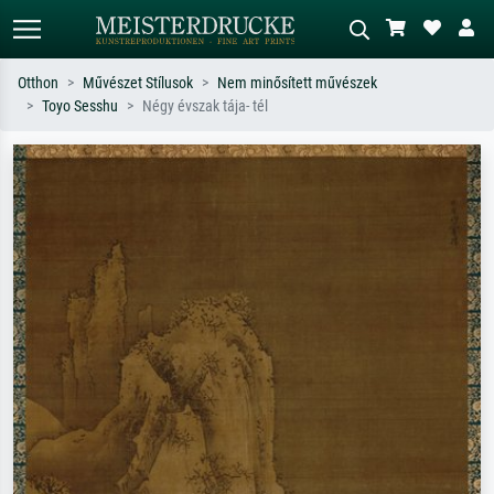
Otthon
Művészet Stílusok
Nem minősített művészek
Toyo Sesshu
Négy évszak tája- tél
Alap keresés
MI-képkereső
Keressen művész, műcím vagy stílus
Írja le a jelenetet – pl. zöld rét, sok
szerint – pl. Monet, Csillagos éj,
piros absztrakt, sötét olajkép, álló akt
impresszionizmus, Hokusai-hullám,
egy fa mellett.
akt.