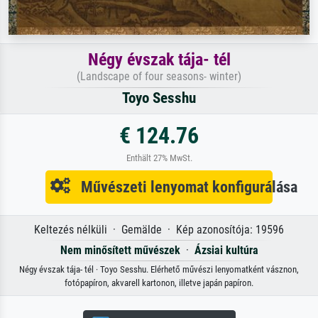
Négy évszak tája- tél
(Landscape of four seasons- winter)
Toyo Sesshu
€ 124.76
Enthält 27% MwSt.
Művészeti lenyomat konfigurálása
Keltezés nélküli · Gemälde · Kép azonosítója: 19596
Nem minősített művészek
·
Ázsiai kultúra
Négy évszak tája- tél · Toyo Sesshu. Elérhető művészi lenyomatként vásznon,
fotópapíron, akvarell kartonon, illetve japán papíron.