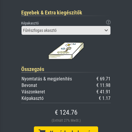
Egyebek & Extra kiegészítők
Képakasztó
Fűrészfogas akasztó
Összegzés
Nyomtatás & megjelenítés
€ 69.71
Bevonat
€ 11.98
Vászonkeret
€ 41.91
Képakasztó
€ 1.17
€ 124.76
(Enthält 27% MwSt.)