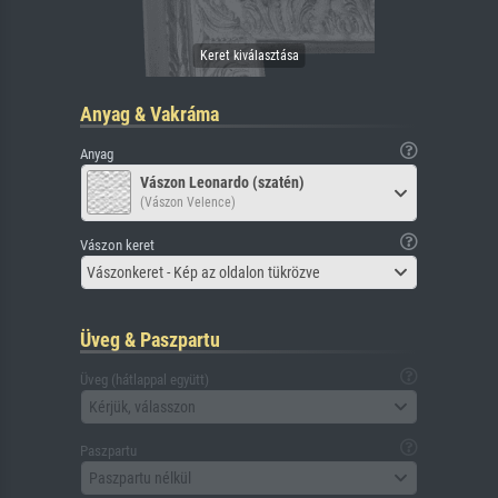
Anyag & Vakráma
Anyag
Vászon Leonardo (szatén)
(Vászon Velence)
Vászon keret
Vászonkeret - Kép az oldalon tükrözve
Üveg & Paszpartu
Üveg (hátlappal együtt)
Kérjük, válasszon
Paszpartu
Paszpartu nélkül