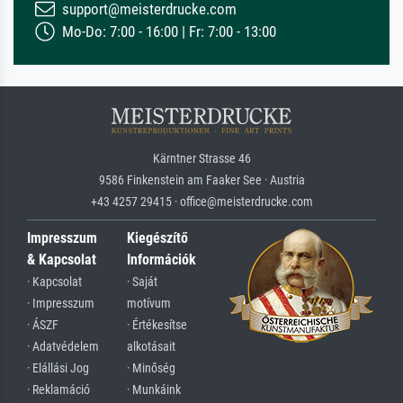
support@meisterdrucke.com
Mo-Do: 7:00 - 16:00 | Fr: 7:00 - 13:00
Kärntner Strasse 46
9586 Finkenstein am Faaker See · Austria
+43 4257 29415 · office@meisterdrucke.com
Impresszum
Kiegészítő
& Kapcsolat
Információk
· Kapcsolat
· Saját
· Impresszum
motívum
· ÁSZF
· Értékesítse
· Adatvédelem
alkotásait
· Elállási Jog
· Minőség
· Reklamáció
· Munkáink