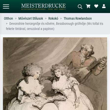
Otthon
Művészet Stílusok
Rokokó
Thomas Rowlandson
Devonshire hercegnője és nővére, Bessborough grófnője (Wc tollal és
Alap keresés
MI-képkereső
fekete tintával, ceruzával a papíron)
Keressen művész, műcím vagy stílus
Írja le a jelenetet – pl. zöld rét, sok
szerint – pl. Monet, Csillagos éj,
piros absztrakt, sötét olajkép, álló akt
impresszionizmus, Hokusai-hullám,
egy fa mellett.
akt.