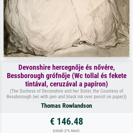
Devonshire hercegnője és nővére,
Bessborough grófnője (Wc tollal és fekete
tintával, ceruzával a papíron)
(The Duchess of Devonshire and her Sister, the Countess of
Bessborough (wc with pen and black ink over pencil on paper))
Thomas Rowlandson
€ 146.48
Enthält 27% MwSt.