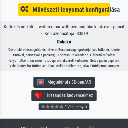
Művészeti lenyomat konfigurálása
Keltezés nélküli · watercolour with pen and black ink over pencil
· Kép azonosítója: 83819
Rokokó
Devonshire hercegnője és nővére, Bessborough grófnője (Wc tollal és fekete
tintával, ceruzával a papíron) · Thomas Rowlandson. Elérhető művészi
lenyomatként vásznon, fotópapíron, akvarell kartonon, illetve japán papíron.
Yale Center for British Art, Paul Mellon Collection, USA / Bridgeman Images
Megtekintés 3D-ben/AR
Hozzáadás kedvencekhez
0 Vélemények