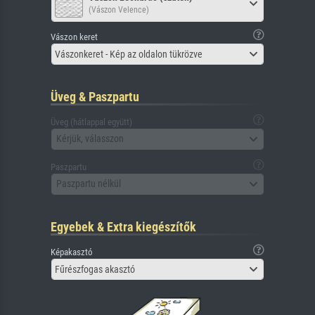
(Vászon Velence)
Vászon keret
Vászonkeret - Kép az oldalon tükrözve
Üveg & Paszpartu
Üveg (hátlappal együtt)
Kérjük, válasszon
Paszpartu
Paszpartu nélkül
Egyebek & Extra kiegészítők
Képakasztó
Fűrészfogas akasztó