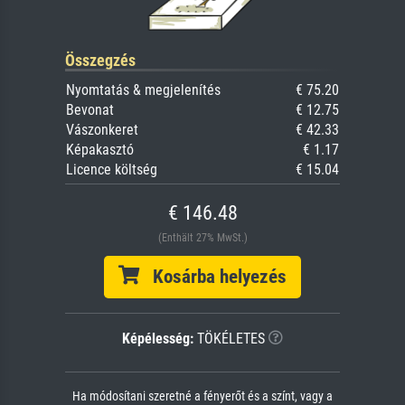
Összegzés
Nyomtatás & megjelenítés
€ 75.20
Bevonat
€ 12.75
Vászonkeret
€ 42.33
Képakasztó
€ 1.17
Licence költség
€ 15.04
€ 146.48
(Enthält 27% MwSt.)
Kosárba helyezés
Képélesség:
TÖKÉLETES
Ha módosítani szeretné a fényerőt és a színt, vagy a