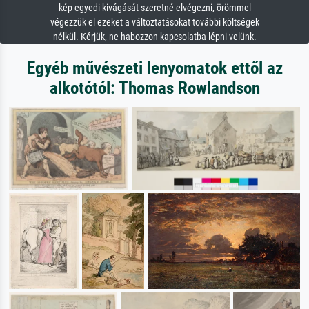
kép egyedi kivágását szeretné elvégezni, örömmel
végezzük el ezeket a változtatásokat további költségek
nélkül. Kérjük, ne habozzon kapcsolatba lépni velünk.
Egyéb művészeti lenyomatok ettől az
alkotótól: Thomas Rowlandson