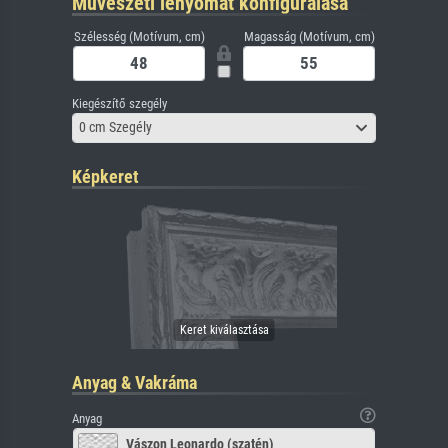
Művészeti lenyomat konfigurálása
Szélesség (Motívum, cm)
Magasság (Motívum, cm)
Kiegészítő szegély
0 cm Szegély
Képkeret
Anyag & Vakráma
Anyag
Vászon Leonardo (szatén)