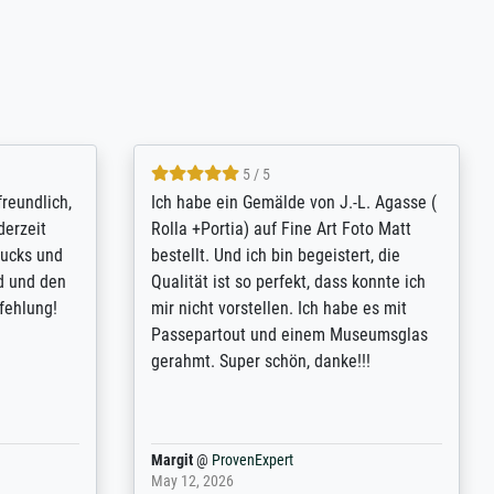
4.8 / 5
tomer
Qualité absolument irréprochable.
inting is
Extraordinaire diversité des thèmes
inguish
abordés et personnalisation des
 my go-to
demandes (recadrage, réajustement des
m now on -
couleurs). Relation clientèle parfaite.
xcellent -
Transport, réception sans aucun
 the work
problème. Merci à toute l'équipe ! Hervé
port
Anonym
@
ProvenExpert
March 31, 2025