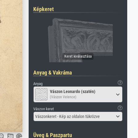
Képkeret
Anyag & Vakráma
Anyag
Vászon Leonardo (szatén)
(Vászon Velence)
Vászon keret
Vászonkeret - Kép az oldalon tükrözve
Üveg & Paszpartu