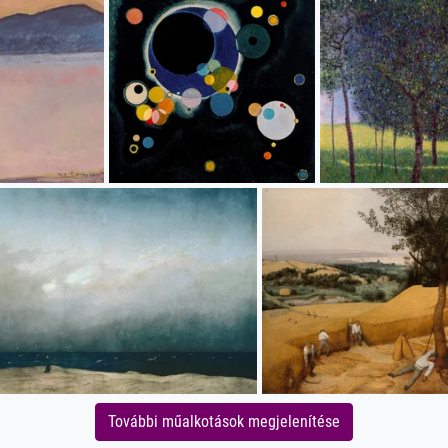
További műalkotások megjelenítése