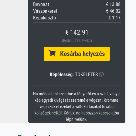
Bevonat
€ 13.88
Vászonkeret
€ 46.02
Képakasztó
€ 1.17
€ 142.91
(Enthält 27% MwSt.)
Kosárba helyezés
Képélesség:
TÖKÉLETES
Ha módosítani szeretné a fényerőt és a színt, vagy a
kép egyedi kivágását szeretné elvégezni, örömmel
végezzük el ezeket a változtatásokat további
költségek nélkül. Kérjük, ne habozzon kapcsolatba
lépni velünk.