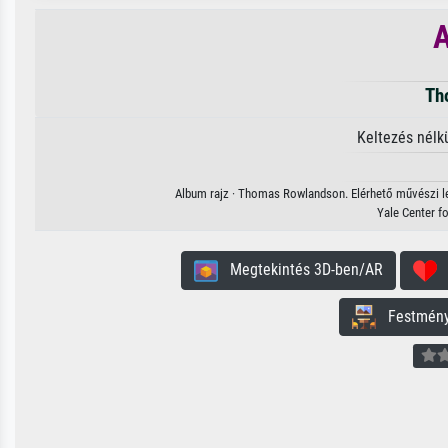
A
Th
Keltezés nélk
Album rajz · Thomas Rowlandson. Elérhető művészi len
Yale Center fo
Megtekintés 3D-ben/AR
H
Festmény 