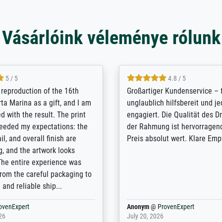
Vásárlóink véleménye rólunk
5 / 5
5 / 5
t Meisterdrucke strives to
Outstanding quality and cus
lients demands, and provides
support. - the quality of the pr
ice on how to obtain the best
excellent and difficult to dist
 the prints requested by the
from the real thing; it will be
e company has a vast
for high-quality art prints fro
of prints to choose from, and
the quality of the framing is e
e excellent service also with
the customisation options for
prints which are not in that
are broad - the customer sup
. Highly recommended!
colleagues are truly super...
rovenExpert
Anonym
@
ProvenExpert
6
January 12, 2026