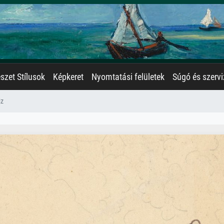
zet Stílusok
Képkeret
Nyomtatási felületek
Súgó és szervi
jz