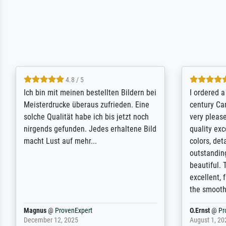
5 / 5
Rundum positive Erfahrung. Die
The team a
Ausführung des Auftrags hat eine Weile
meet its c
gedauert, die angekündigte Lieferzeit
expert adv
wurde aber letztlich sogar etwas
results for
unterschritten. Die Qualität des Papiers
client. Th
und des Drucks (Farben, Details usw.) ist
repertoire 
nicht nur gut, sondern hervorragend.
will provid
Selbst ein Druck ist damit ein Kunstwerk
regards to 
im eigenen Sinne. Definitiv den Pre...
repertoire
Dr.
@
ProvenExpert
Anonym
@
P
February 3, 2026
April 22, 202