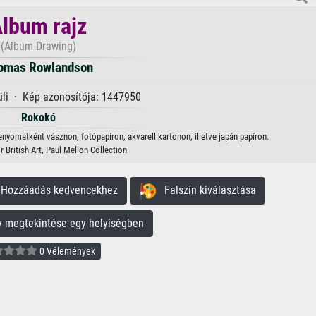
lbum rajz
(Album Drawing)
omas Rowlandson
üli · Kép azonosítója: 1447950
Rokokó
yomatként vásznon, fotópapíron, akvarell kartonon, illetve japán papíron.
r British Art, Paul Mellon Collection
ozzáadás kedvencekhez
Falszín kiválasztása
megtekintése egy helyiségben
0 Vélemények