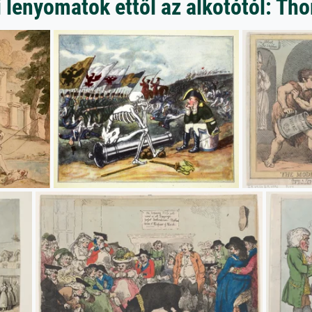
 lenyomatok ettől az alkotótól: T