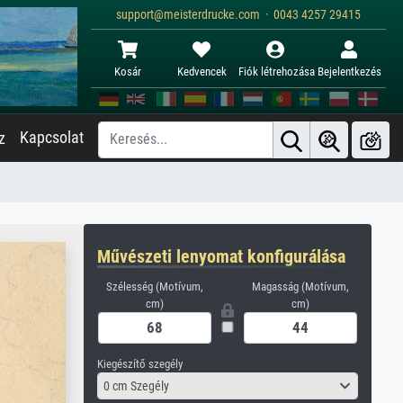
support@meisterdrucke.com · 0043 4257 29415
Kosár
Kedvencek
Fiók létrehozása
Bejelentkezés
Kapcsolat
z
Művészeti lenyomat konfigurálása
Szélesség (Motívum,
Magasság (Motívum,
cm)
cm)
Kiegészítő szegély
0 cm Szegély