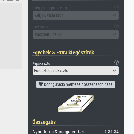
Üveg (hátlappal együtt)
Kérjük, válasszon
Paszpartu
Paszpartu nélkül
Egyebek & Extra kiegészítők
Képakasztó
Fűrészfogas akasztó
Konfiguráció mentése / összehasonlítása
Összegzés
Nyomtatás & megjelenítés
€ 81.84