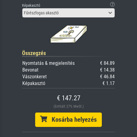
Képakasztó
Fűrészfogas akasztó
Összegzés
Nyomtatás & megjelenítés
€ 84.89
Bevonat
€ 14.38
Vászonkeret
€ 46.84
Képakasztó
€ 1.17
€ 147.27
(Enthält 27% MwSt.)
Kosárba helyezés