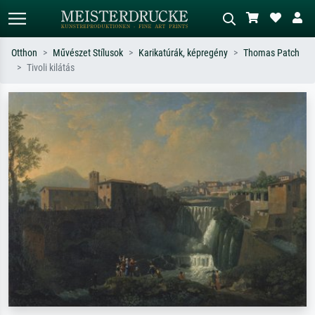
Otthon
Művészet Stílusok
Karikatúrák, képregény
Thomas Patch
Tivoli kilátás
Alap keresés
MI-képkereső
Keressen művész, műcím vagy stílus
Írja le a jelenetet – pl. zöld rét, sok
szerint – pl. Monet, Csillagos éj,
piros absztrakt, sötét olajkép, álló akt
impresszionizmus, Hokusai-hullám,
egy fa mellett.
akt.