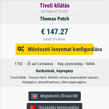
Tivoli kilátás
(A View of Tivoli)
Thomas Patch
€ 147.27
Enthält 27% MwSt.
Művészeti lenyomat konfigurálása
1750 · Öl auf Leinwand · Kép azonosítója: 18444
Karikatúrák, képregény
Tivoli kilátás · Thomas Patch. Elérhető művészi lenyomatként vásznon,
fotópapíron, akvarell kartonon, illetve japán papíron.
Megtekintés 3D-ben/AR
Hozzáadás kedvencekhez