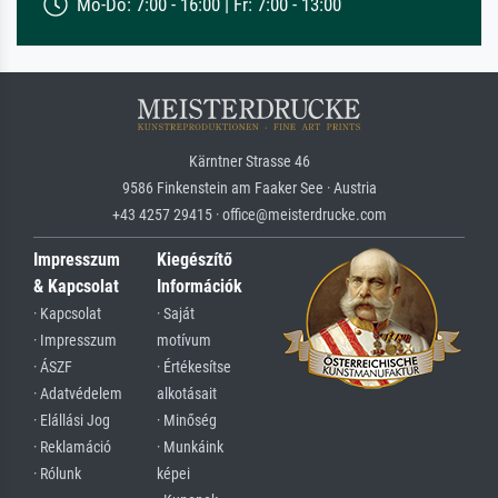
Mo-Do: 7:00 - 16:00 | Fr: 7:00 - 13:00
Kärntner Strasse 46
9586 Finkenstein am Faaker See · Austria
+43 4257 29415 · office@meisterdrucke.com
Impresszum
Kiegészítő
& Kapcsolat
Információk
· Kapcsolat
· Saját
· Impresszum
motívum
· ÁSZF
· Értékesítse
· Adatvédelem
alkotásait
· Elállási Jog
· Minőség
· Reklamáció
· Munkáink
· Rólunk
képei