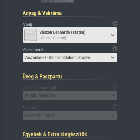
Anyag & Vakráma
Anyag
Vászon Leonardo (szatén)
(Vászon Velence)
Vászon keret
Vászonkeret - Kép az oldalon tükrözve
Üveg & Paszpartu
Üveg (hátlappal együtt)
Kérjük, válasszon
Paszpartu
Paszpartu nélkül
Egyebek & Extra kiegészítők