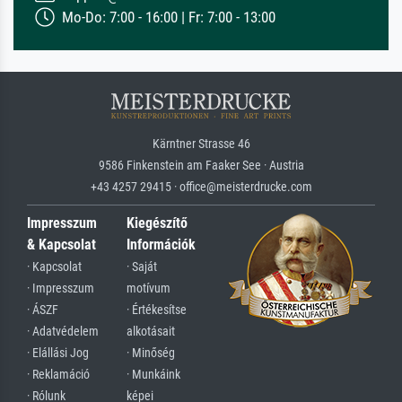
Mo-Do: 7:00 - 16:00 | Fr: 7:00 - 13:00
Kärntner Strasse 46
9586 Finkenstein am Faaker See · Austria
+43 4257 29415 · office@meisterdrucke.com
Impresszum
Kiegészítő
& Kapcsolat
Információk
· Kapcsolat
· Saját
· Impresszum
motívum
· ÁSZF
· Értékesítse
· Adatvédelem
alkotásait
· Elállási Jog
· Minőség
· Reklamáció
· Munkáink
· Rólunk
képei