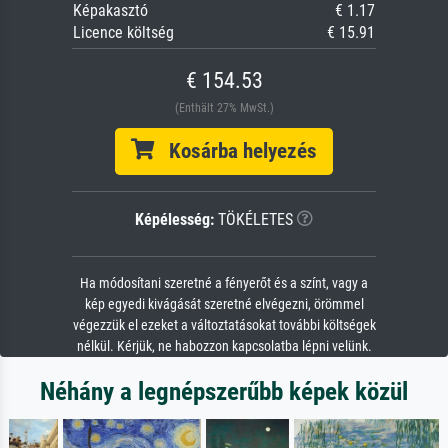
Képakasztó
€ 1.17
Licence költség
€ 15.91
€ 154.53
(Enthält 27% MwSt.)
Kosárba helyezés
Képélesség:
TÖKÉLETES
Ha módosítani szeretné a fényerőt és a színt, vagy a
kép egyedi kivágását szeretné elvégezni, örömmel
végezzük el ezeket a változtatásokat további költségek
nélkül. Kérjük, ne habozzon kapcsolatba lépni velünk.
Néhány a legnépszerűbb képek közül