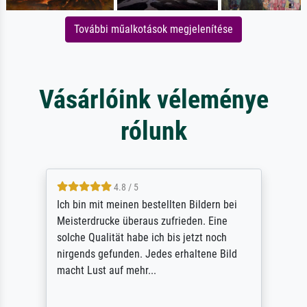
További műalkotások megjelenítése
Vásárlóink véleménye
rólunk
5 / 5
Rundum positive Erfahrung. Die Ausführung
des Auftrags hat eine Weile gedauert, die
angekündigte Lieferzeit wurde aber
letztlich sogar etwas unterschritten. Die
Qualität des Papiers und des Drucks
(Farben, Details usw.) ist nicht nur gut,
sondern hervorragend. Selbst ein Druck ist