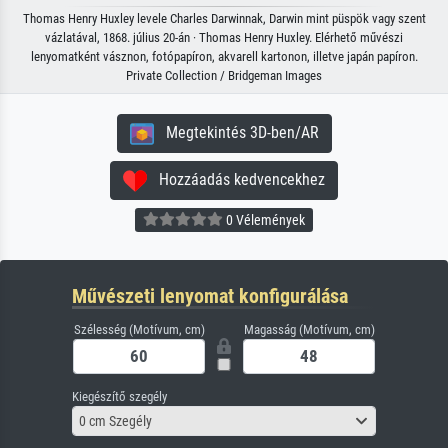
Thomas Henry Huxley levele Charles Darwinnak, Darwin mint püspök vagy szent
vázlatával, 1868. július 20-án · Thomas Henry Huxley. Elérhető művészi
lenyomatként vásznon, fotópapíron, akvarell kartonon, illetve japán papíron.
Private Collection / Bridgeman Images
Megtekintés 3D-ben/AR
Hozzáadás kedvencekhez
0 Vélemények
Művészeti lenyomat konfigurálása
Szélesség (Motívum, cm)
Magasság (Motívum, cm)
Kiegészítő szegély
0 cm Szegély