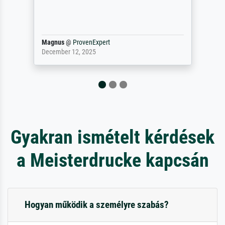
damit ein Kunstwerk im eigenen Sinne.
Definitiv den Pre...
Dr.
@
ProvenExpert
February 3, 2026
Gyakran ismételt kérdések
a Meisterdrucke kapcsán
Hogyan működik a személyre szabás?