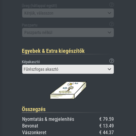
Üveg (hátlappal együtt)
Kérjük, válasszon
Paszpartu
Paszpartu nélkül
Egyebek & Extra kiegészítők
Képakasztó
Fűrészfogas akasztó
Összegzés
Nyomtatás & megjelenítés
€ 79.59
Bevonat
€ 13.49
Vászonkeret
€ 44.37