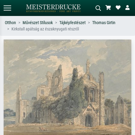
Otthon
Művészet Stílusok
Tájképfestészet
Thomas Girtin
Kirkstall apátság az északnyugati részről
Alap keresés
MI-képkereső
Keressen művész, műcím vagy stílus
Írja le a jelenetet – pl. zöld rét, sok
szerint – pl. Monet, Csillagos éj,
piros absztrakt, sötét olajkép, álló akt
impresszionizmus, Hokusai-hullám,
egy fa mellett.
akt.