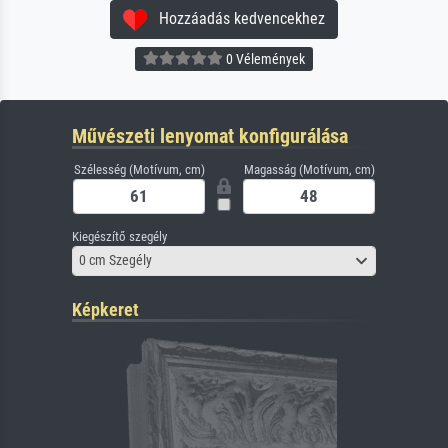
Hozzáadás kedvencekhez
0 Vélemények
Művészeti lenyomat konfigurálása
Szélesség (Motívum, cm)
Magasság (Motívum, cm)
Kiegészítő szegély
0 cm Szegély
Képkeret