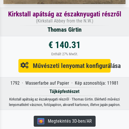
Kirkstall apátság az északnyugati részről
(Kirkstall Abbey from the N.W.)
Thomas Girtin
€ 140.31
Enthält 27% MwSt.
Művészeti lenyomat konfigurálása
1792 · Wasserfarbe auf Papier · Kép azonosítója: 11981
Tájképfestészet
Kirkstall apátság az északnyugati részről · Thomas Girtin. Elérhető művészi
lenyomatként vásznon, fotópapíron, akvarell kartonon, illetve japán papíron.
Megtekintés 3D-ben/AR