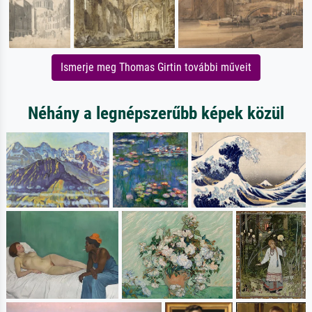
Ismerje meg Thomas Girtin további műveit
Néhány a legnépszerűbb képek közül