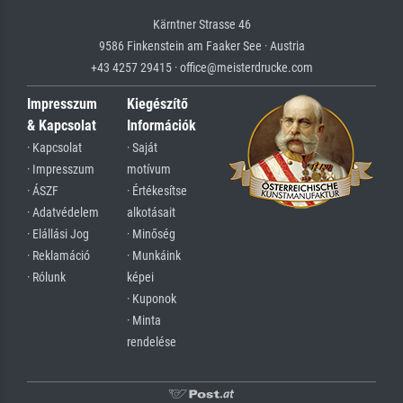
Kärntner Strasse 46
9586 Finkenstein am Faaker See · Austria
+43 4257 29415 · office@meisterdrucke.com
Impresszum
Kiegészítő
& Kapcsolat
Információk
· Kapcsolat
· Saját
· Impresszum
motívum
· ÁSZF
· Értékesítse
· Adatvédelem
alkotásait
· Elállási Jog
· Minőség
· Reklamáció
· Munkáink
· Rólunk
képei
· Kuponok
· Minta
rendelése