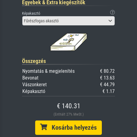
Egyebek & Extra kiegészítők
Képakasztó
Fűrészfogas akasztó
Összegzés
Nyomtatás & megjelenítés
€ 80.72
Bevonat
€ 13.63
Vászonkeret
€ 44.79
Képakasztó
€ 1.17
€ 140.31
(Enthält 27% MwSt.)
Kosárba helyezés