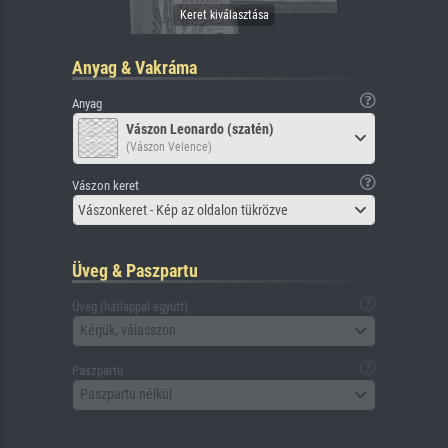
Anyag & Vakráma
Anyag
Vászon Leonardo (szatén)
(Vászon Velence)
Vászon keret
Vászonkeret - Kép az oldalon tükrözve
Üveg & Paszpartu
Üveg (hátlappal együtt)
Kérjük, válasszon
Paszpartu
Paszpartu nélkül