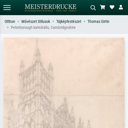
Otthon
Művészet Stílusok
Tájképfestészet
Thomas Girtin
Peterborough katedrális, Cambridgeshire
Alap keresés
MI-képkereső
Keressen művész, műcím vagy stílus
Írja le a jelenetet – pl. zöld rét, sok
szerint – pl. Monet, Csillagos éj,
piros absztrakt, sötét olajkép, álló akt
impresszionizmus, Hokusai-hullám,
egy fa mellett.
akt.