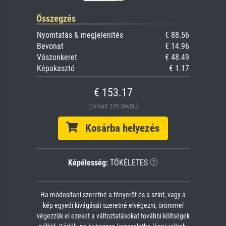
Összegzés
Nyomtatás & megjelenítés
€ 88.56
Bevonat
€ 14.96
Vászonkeret
€ 48.49
Képakasztó
€ 1.17
€ 153.17
(Enthält 27% MwSt.)
Kosárba helyezés
Képélesség:
TÖKÉLETES
Ha módosítani szeretné a fényerőt és a színt, vagy a
kép egyedi kivágását szeretné elvégezni, örömmel
végezzük el ezeket a változtatásokat további költségek