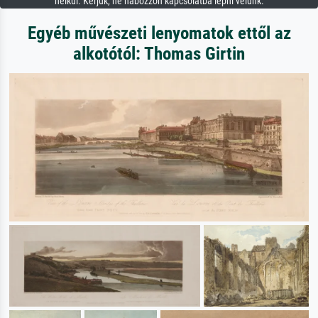
nélkül. Kérjük, ne habozzon kapcsolatba lépni velünk.
Egyéb művészeti lenyomatok ettől az
alkotótól: Thomas Girtin