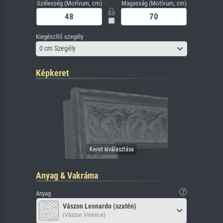
Szélesség (Motívum, cm)
Magasság (Motívum, cm)
Kiegészítő szegély
0 cm Szegély
Képkeret
Anyag & Vakráma
Anyag
Vászon Leonardo (szatén)
(Vászon Velence)