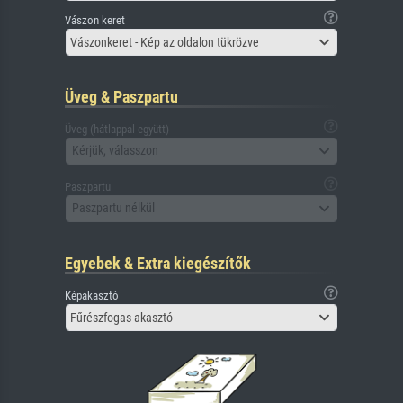
Vászon keret
Vászonkeret - Kép az oldalon tükrözve
Üveg & Paszpartu
Üveg (hátlappal együtt)
Kérjük, válasszon
Paszpartu
Paszpartu nélkül
Egyebek & Extra kiegészítők
Képakasztó
Fűrészfogas akasztó