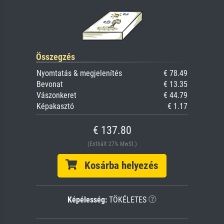
Összegzés
Nyomtatás & megjelenítés
€ 78.49
Bevonat
€ 13.35
Vászonkeret
€ 44.79
Képakasztó
€ 1.17
€ 137.80
(Enthält 27% MwSt.)
Kosárba helyezés
Képélesség:
TÖKÉLETES