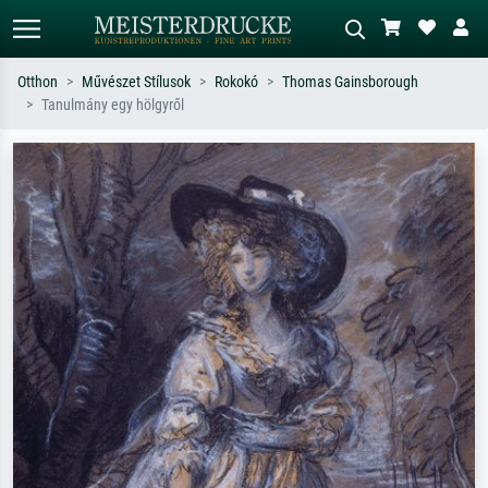
Otthon
Művészet Stílusok
Rokokó
Thomas Gainsborough
Tanulmány egy hölgyről
Alap keresés
MI-képkereső
Keressen művész, műcím vagy stílus
Írja le a jelenetet – pl. zöld rét, sok
szerint – pl. Monet, Csillagos éj,
piros absztrakt, sötét olajkép, álló akt
impresszionizmus, Hokusai-hullám,
egy fa mellett.
akt.