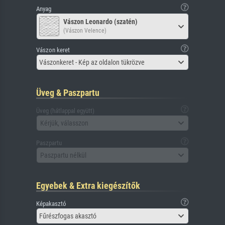
Anyag
Vászon Leonardo (szatén)
(Vászon Velence)
Vászon keret
Vászonkeret - Kép az oldalon tükrözve
Üveg & Paszpartu
Üveg (hátlappal együtt)
Kérjük, válasszon
Paszpartu
Paszpartu nélkül
Egyebek & Extra kiegészítők
Képakasztó
Fűrészfogas akasztó