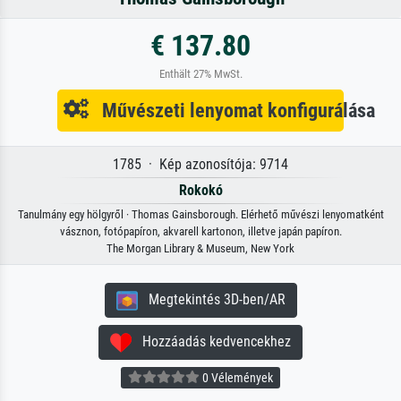
€ 137.80
Enthält 27% MwSt.
Művészeti lenyomat konfigurálása
1785 · Kép azonosítója: 9714
Rokokó
Tanulmány egy hölgyről · Thomas Gainsborough. Elérhető művészi lenyomatként
vásznon, fotópapíron, akvarell kartonon, illetve japán papíron.
The Morgan Library & Museum, New York
Megtekintés 3D-ben/AR
Hozzáadás kedvencekhez
0 Vélemények