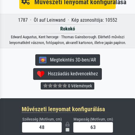
Művészeti lenyomat konfigurálása
1787 · Öl auf Leinwand · Kép azonosítója: 10552
Rokokó
Edward Augustus, Kent hercege · Thomas Gainsborough. Elérhető művészi
lenyomatként vásznon, fotópapíron, akvarell kartonon, illetve japán papíron.
Megtekintés 3D-ben/AR
Hozzáadás kedvencekhez
0 Vélemények
Művészeti lenyomat konfigurálása
Szélesség (Motívum, cm)
Magasság (Motívum, cm)