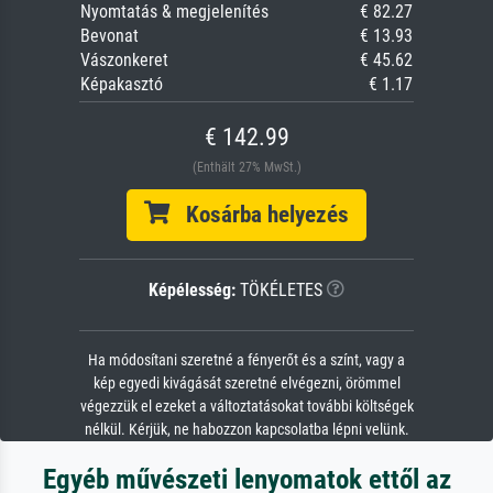
Nyomtatás & megjelenítés
€ 82.27
Bevonat
€ 13.93
Vászonkeret
€ 45.62
Képakasztó
€ 1.17
€ 142.99
(Enthält 27% MwSt.)
Kosárba helyezés
Képélesség:
TÖKÉLETES
Ha módosítani szeretné a fényerőt és a színt, vagy a
kép egyedi kivágását szeretné elvégezni, örömmel
végezzük el ezeket a változtatásokat további költségek
nélkül. Kérjük, ne habozzon kapcsolatba lépni velünk.
Egyéb művészeti lenyomatok ettől az