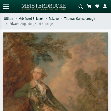
Otthon
Művészet Stílusok
Rokokó
Thomas Gainsborough
Edward Augustus, Kent hercege
Alap keresés
MI-képkereső
Keressen művész, műcím vagy stílus
Írja le a jelenetet – pl. zöld rét, sok
szerint – pl. Monet, Csillagos éj,
piros absztrakt, sötét olajkép, álló akt
impresszionizmus, Hokusai-hullám,
egy fa mellett.
akt.