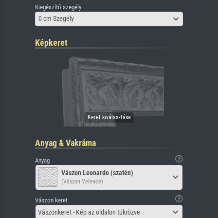
Kiegészítő szegély
0 cm Szegély
Képkeret
Anyag & Vakráma
Anyag
Vászon Leonardo (szatén)
(Vászon Velence)
Vászon keret
Vászonkeret - Kép az oldalon tükrözve