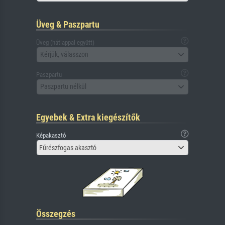
Üveg & Paszpartu
Üveg (hátlappal együtt)
Kérjük, válasszon
Paszpartu
Paszpartu nélkül
Egyebek & Extra kiegészítők
Képakasztó
Fűrészfogas akasztó
Összegzés