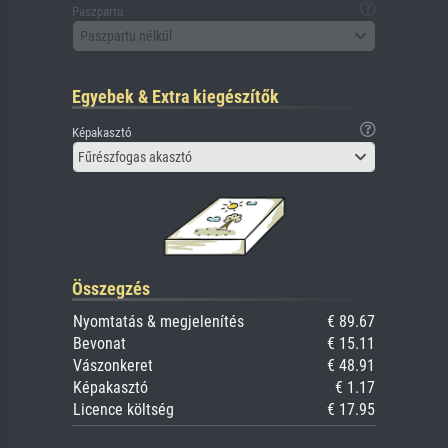
Paszpartu
Paszpartu nélkül
Egyebek & Extra kiegészítők
Képakasztó
Fűrészfogas akasztó
Összegzés
Nyomtatás & megjelenítés
€ 89.67
Bevonat
€ 15.11
Vászonkeret
€ 48.91
Képakasztó
€ 1.17
Licence költség
€ 17.95