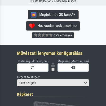
Private Collection / Bridgeman Images
Megtekintés 3D-ben/AR
Hozzáadás kedvencekhez
0 Vélemények
Művészeti lenyomat konfigurálása
Szélesség (Motívum, cm)
Magasság (Motívum, cm)
Kiegészítő szegély
0 cm Szegély
Képkeret