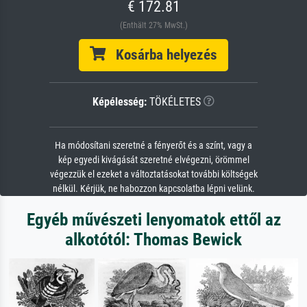
€ 172.81
(Enthält 27% MwSt.)
Kosárba helyezés
Képélesség:
TÖKÉLETES
Ha módosítani szeretné a fényerőt és a színt, vagy a
kép egyedi kivágását szeretné elvégezni, örömmel
végezzük el ezeket a változtatásokat további költségek
nélkül. Kérjük, ne habozzon kapcsolatba lépni velünk.
Egyéb művészeti lenyomatok ettől az
alkotótól: Thomas Bewick