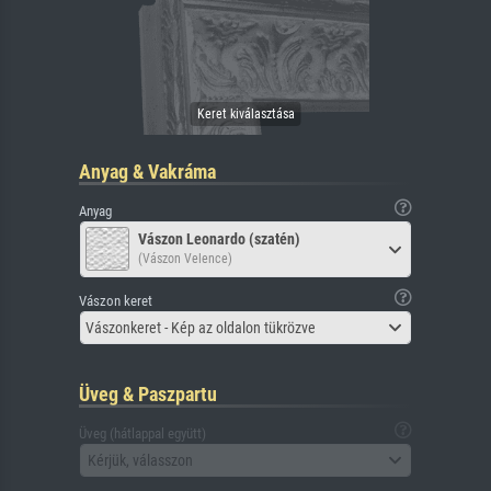
Anyag & Vakráma
Anyag
Vászon Leonardo (szatén)
(Vászon Velence)
Vászon keret
Vászonkeret - Kép az oldalon tükrözve
Üveg & Paszpartu
Üveg (hátlappal együtt)
Kérjük, válasszon