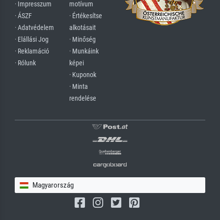
· Impresszum
motívum
· ÁSZF
· Értékesítse
· Adatvédelem
alkotásait
· Elállási Jog
· Minőség
· Reklamáció
· Munkáink
· Rólunk
képei
· Kuponok
· Minta
rendelése
Magyarország