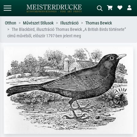
Otthon
Művészet Stílusok
Illusztráció
Thomas Bewick
The Blackbird, illusztráció Thomas Bewick „A British Birds története”
Alap keresés
MI-képkereső
című művéből, először 1797-ben jelent meg
Keressen művész, műcím vagy stílus
Írja le a jelenetet – pl. zöld rét, sok
szerint – pl. Monet, Csillagos éj,
piros absztrakt, sötét olajkép, álló akt
impresszionizmus, Hokusai-hullám,
egy fa mellett.
akt.