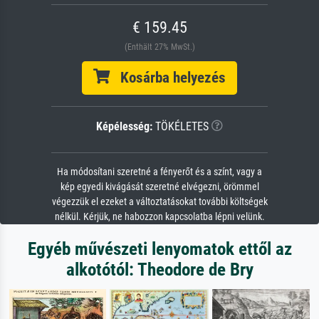
€ 159.45
(Enthält 27% MwSt.)
Kosárba helyezés
Képélesség:
TÖKÉLETES
Ha módosítani szeretné a fényerőt és a színt, vagy a
kép egyedi kivágását szeretné elvégezni, örömmel
végezzük el ezeket a változtatásokat további költségek
nélkül. Kérjük, ne habozzon kapcsolatba lépni velünk.
Egyéb művészeti lenyomatok ettől az
alkotótól: Theodore de Bry