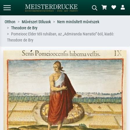
Otthon
Művészet Stílusok
Nem minősített művészek
Theodore de Bry
Alap keresés
MI-képkereső
Pomeiooc Elder téli ruhában, az „Admiranda Narratio”-ból, kiadó:
Theodore de Bry
Keressen művész, műcím vagy stílus
Írja le a jelenetet – pl. zöld rét, sok
szerint – pl. Monet, Csillagos éj,
piros absztrakt, sötét olajkép, álló akt
impresszionizmus, Hokusai-hullám,
egy fa mellett.
akt.