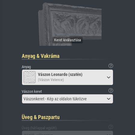
Anyag & Vakráma
Anyag
Vászon Leonardo (szatén)
(Vászon Velence)
Vászon keret
Vászonkeret - Kép az oldalon tükrözve
Üveg & Paszpartu
Üveg (hátlappal együtt)