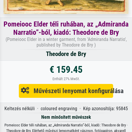
Pomeiooc Elder téli ruhában, az „Admiranda
Narratio”-ból, kiadó: Theodore de Bry
(Pomeiooc Elder in a winter garment, from 'Admiranda Narratio',
published by Theodore de Bry )
Theodore de Bry
€ 159.45
Enthält 27% MwSt.
Művészeti lenyomat konfigurálása
Keltezés nélküli · coloured engraving · Kép azonosítója: 95845
Nem minősített művészek
Pomeiooc Elder téli ruhában, az „Admiranda Narratio”-ból, kiadó: Theodore de Bry ·
Theodore de Bry. Elérhető művészi lenyomatként vásznon, fotópapíron, akvarell