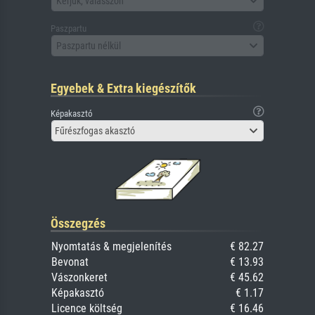
Kérjük, válasszon
Paszpartu
Paszpartu nélkül
Egyebek & Extra kiegészítők
Képakasztó
Fűrészfogas akasztó
Összegzés
Nyomtatás & megjelenítés
€ 82.27
Bevonat
€ 13.93
Vászonkeret
€ 45.62
Képakasztó
€ 1.17
Licence költség
€ 16.46