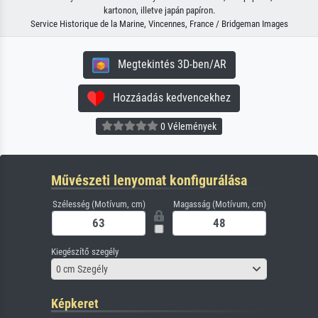
kartonon, illetve japán papíron.
Service Historique de la Marine, Vincennes, France / Bridgeman Images
Megtekintés 3D-ben/AR
Hozzáadás kedvencekhez
0 Vélemények
Művészeti lenyomat konfigurálása
Szélesség (Motívum, cm)
Magasság (Motívum, cm)
Kiegészítő szegély
0 cm Szegély
Képkeret