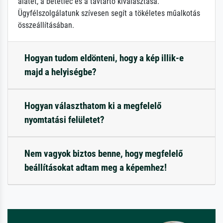
alátét, a betétléc és a távtartó kiválasztása.
Ügyfélszolgálatunk szívesen segít a tökéletes műalkotás
összeállításában.
Hogyan tudom eldönteni, hogy a kép illik-e
majd a helyiségbe?
Hogyan választhatom ki a megfelelő
nyomtatási felületet?
Nem vagyok biztos benne, hogy megfelelő
beállításokat adtam meg a képemhez!