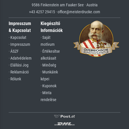
9586 Finkenstein am Faaker See · Austria
+43 4257 29415 · office@meisterdrucke.com
Impresszum
Kiegészítő
& Kapcsolat
Információk
· Kapcsolat
· Saját
· Impresszum
motívum
· ÁSZF
· Értékesítse
· Adatvédelem
alkotásait
· Elállási Jog
· Minőség
· Reklamáció
· Munkáink
· Rólunk
képei
· Kuponok
· Minta
rendelése