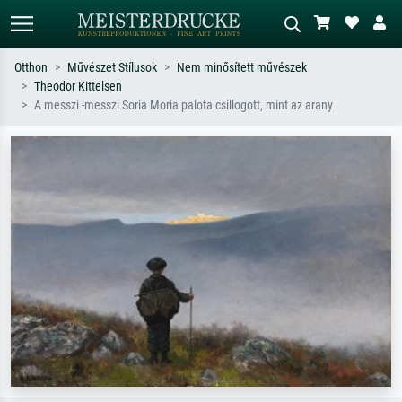
Otthon
Művészet Stílusok
Nem minősített művészek
Theodor Kittelsen
Alap keresés
MI-képkereső
A messzi -messzi Soria Moria palota csillogott, mint az arany
Keressen művész, műcím vagy stílus
Írja le a jelenetet – pl. zöld rét, sok
szerint – pl. Monet, Csillagos éj,
piros absztrakt, sötét olajkép, álló akt
impresszionizmus, Hokusai-hullám,
egy fa mellett.
akt.