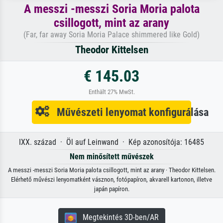
A messzi -messzi Soria Moria palota
csillogott, mint az arany
(Far, far away Soria Moria Palace shimmered like Gold)
Theodor Kittelsen
€ 145.03
Enthält 27% MwSt.
Művészeti lenyomat konfigurálása
IXX. század · Öl auf Leinwand · Kép azonosítója: 16485
Nem minősített művészek
A messzi -messzi Soria Moria palota csillogott, mint az arany · Theodor Kittelsen.
Elérhető művészi lenyomatként vásznon, fotópapíron, akvarell kartonon, illetve
japán papíron.
Megtekintés 3D-ben/AR