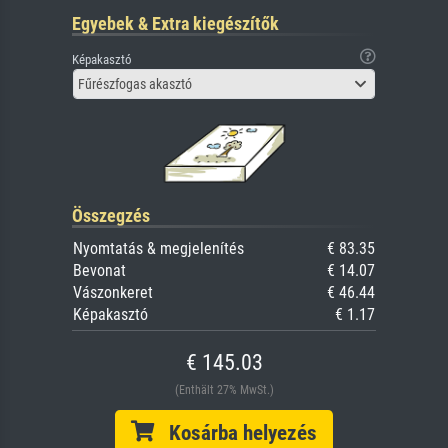
Egyebek & Extra kiegészítők
Képakasztó
Fűrészfogas akasztó
Összegzés
Nyomtatás & megjelenítés
€ 83.35
Bevonat
€ 14.07
Vászonkeret
€ 46.44
Képakasztó
€ 1.17
€ 145.03
(Enthält 27% MwSt.)
Kosárba helyezés