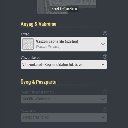
Anyag & Vakráma
Anyag
Vászon Leonardo (szatén)
(Vászon Velence)
Vászon keret
Vászonkeret - Kép az oldalon tükrözve
Üveg & Paszpartu
Üveg (hátlappal együtt)
Kérjük, válasszon
Paszpartu
Paszpartu nélkül