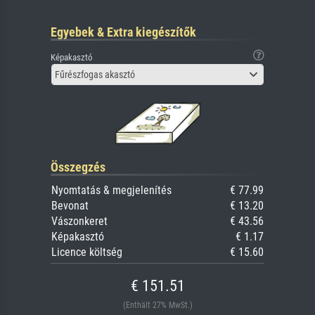
Egyebek & Extra kiegészítők
Képakasztó
Fűrészfogas akasztó
Összegzés
Nyomtatás & megjelenítés
€ 77.99
Bevonat
€ 13.20
Vászonkeret
€ 43.56
Képakasztó
€ 1.17
Licence költség
€ 15.60
€ 151.51
(Enthält 27% MwSt.)