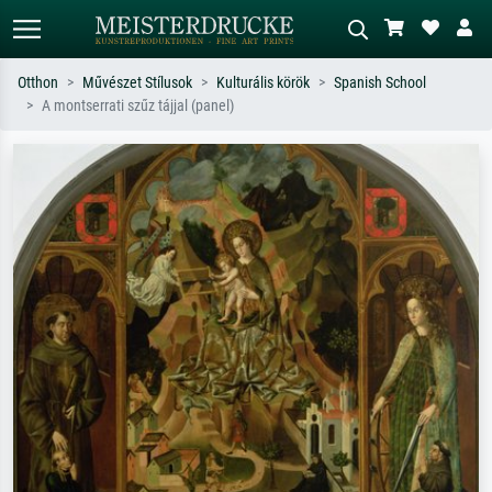
Otthon
Művészet Stílusok
Kulturális körök
Spanish School
A montserrati szűz tájjal (panel)
Alap keresés
MI-képkereső
Keressen művész, műcím vagy stílus
Írja le a jelenetet – pl. zöld rét, sok
szerint – pl. Monet, Csillagos éj,
piros absztrakt, sötét olajkép, álló akt
impresszionizmus, Hokusai-hullám,
egy fa mellett.
akt.