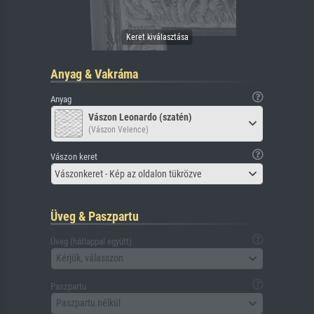
Anyag & Vakráma
Anyag
Vászon Leonardo (szatén)
(Vászon Velence)
Vászon keret
Vászonkeret - Kép az oldalon tükrözve
Üveg & Paszpartu
Üveg (hátlappal együtt)
Kérjük, válasszon
Paszpartu
Paszpartu nélkül