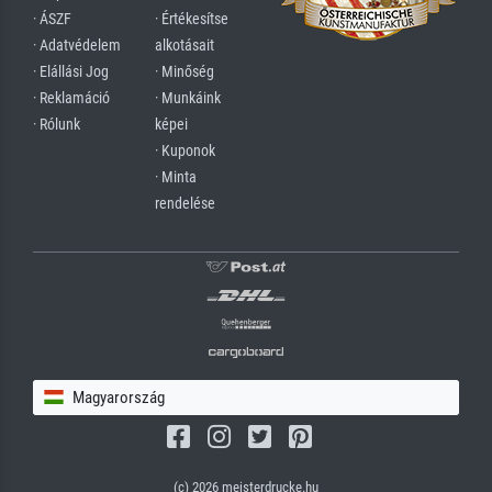
· ÁSZF
· Értékesítse
· Adatvédelem
alkotásait
· Elállási Jog
· Minőség
· Reklamáció
· Munkáink
· Rólunk
képei
· Kuponok
· Minta
rendelése
Magyarország
(c) 2026 meisterdrucke.hu