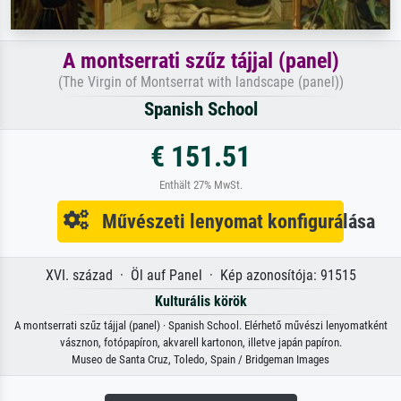
A montserrati szűz tájjal (panel)
(The Virgin of Montserrat with landscape (panel))
Spanish School
€ 151.51
Enthält 27% MwSt.
Művészeti lenyomat konfigurálása
XVI. század · Öl auf Panel · Kép azonosítója: 91515
Kulturális körök
A montserrati szűz tájjal (panel) · Spanish School. Elérhető művészi lenyomatként
vásznon, fotópapíron, akvarell kartonon, illetve japán papíron.
Museo de Santa Cruz, Toledo, Spain / Bridgeman Images