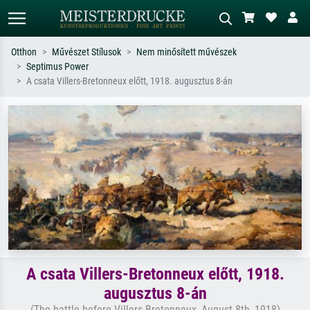
Otthon
Művészet Stílusok
Nem minősített művészek
Septimus Power
Alap keresés
MI-képkereső
A csata Villers-Bretonneux előtt, 1918. augusztus 8-án
Keressen művész, műcím vagy stílus
Írja le a jelenetet – pl. zöld rét, sok
szerint – pl. Monet, Csillagos éj,
piros absztrakt, sötét olajkép, álló akt
impresszionizmus, Hokusai-hullám,
egy fa mellett.
akt.
A csata Villers-Bretonneux előtt, 1918.
augusztus 8-án
(The battle before Villers-Bretonneux, August 8th, 1918)