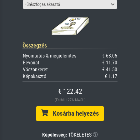
Fűrészfogas akasztó
Összegzés
Nyomtatás & megjelenítés
€ 68.05
Bevonat
€ 11.70
Vászonkeret
€ 41.50
Képakasztó
€ 1.17
€ 122.42
(Enthält 27% MwSt.)
Kosárba helyezés
Képélesség:
TÖKÉLETES