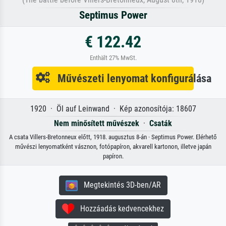
Septimus Power
€ 122.42
Enthält 27% MwSt.
Művészeti lenyomat konfigurálása
1920 · Öl auf Leinwand · Kép azonosítója: 18607
Nem minősített művészek
·
Csaták
A csata Villers-Bretonneux előtt, 1918. augusztus 8-án · Septimus Power. Elérhető
művészi lenyomatként vásznon, fotópapíron, akvarell kartonon, illetve japán
papíron.
Megtekintés 3D-ben/AR
Hozzáadás kedvencekhez