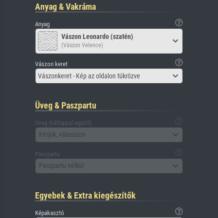
Anyag & Vakráma
Anyag
Vászon Leonardo (szatén)
(Vászon Velence)
Vászon keret
Vászonkeret - Kép az oldalon tükrözve
Üveg & Paszpartu
Üveg (hátlappal együtt)
Kérjük, válasszon
Paszpartu
Paszpartu nélkül
Egyebek & Extra kiegészítők
Képakasztó