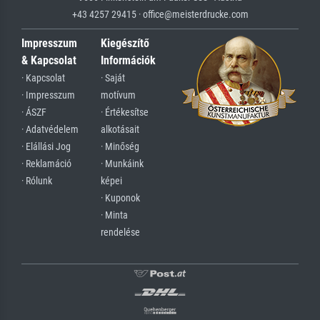
+43 4257 29415 · office@meisterdrucke.com
Impresszum
Kiegészítő
& Kapcsolat
Információk
· Kapcsolat
· Saját
· Impresszum
motívum
· ÁSZF
· Értékesítse
· Adatvédelem
alkotásait
· Elállási Jog
· Minőség
· Reklamáció
· Munkáink
· Rólunk
képei
· Kuponok
· Minta
rendelése