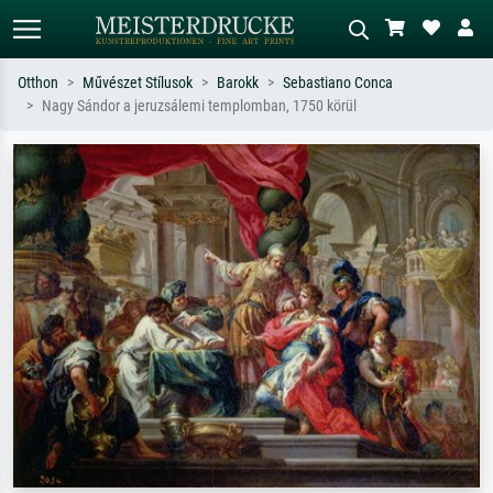
Otthon
Művészet Stílusok
Barokk
Sebastiano Conca
Nagy Sándor a jeruzsálemi templomban, 1750 körül
Alap keresés
MI-képkereső
Keressen művész, műcím vagy stílus
Írja le a jelenetet – pl. zöld rét, sok
szerint – pl. Monet, Csillagos éj,
piros absztrakt, sötét olajkép, álló akt
impresszionizmus, Hokusai-hullám,
egy fa mellett.
akt.