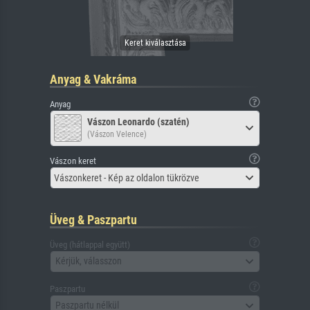
Anyag & Vakráma
Anyag
Vászon Leonardo (szatén)
(Vászon Velence)
Vászon keret
Vászonkeret - Kép az oldalon tükrözve
Üveg & Paszpartu
Üveg (hátlappal együtt)
Kérjük, válasszon
Paszpartu
Paszpartu nélkül