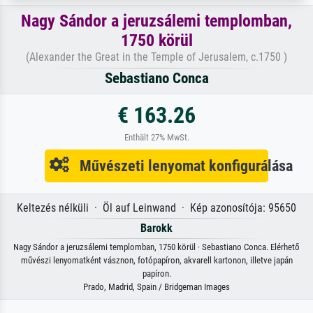
Nagy Sándor a jeruzsálemi templomban,
1750 körül
(Alexander the Great in the Temple of Jerusalem, c.1750 )
Sebastiano Conca
€ 163.26
Enthält 27% MwSt.
Művészeti lenyomat konfigurálása
Keltezés nélküli · Öl auf Leinwand · Kép azonosítója: 95650
Barokk
Nagy Sándor a jeruzsálemi templomban, 1750 körül · Sebastiano Conca. Elérhető
művészi lenyomatként vásznon, fotópapíron, akvarell kartonon, illetve japán
papíron.
Prado, Madrid, Spain / Bridgeman Images