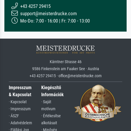
+43 4257 29415
support@meisterdrucke.com
Mo-Do: 7:00 - 16:00 | Fr: 7:00 - 13:00
Kärntner Strasse 46
9586 Finkenstein am Faaker See · Austria
+43 4257 29415 · office@meisterdrucke.com
Impresszum
Kiegészítő
& Kapcsolat
Információk
· Kapcsolat
· Saját
· Impresszum
motívum
· ÁSZF
· Értékesítse
· Adatvédelem
alkotásait
· Elállási Jog
· Minőség