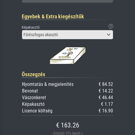
Egyebek & Extra kiegészítők
Képakasztó
Fűrészfogas akasztó
Összegzés
Nyomtatás & megjelenítés
€ 84.52
Bevonat
€ 14.22
Vászonkeret
€ 46.44
Képakasztó
€ 1.17
Licence költség
€ 16.90
€ 163.26
(Enthält 27% MwSt.)