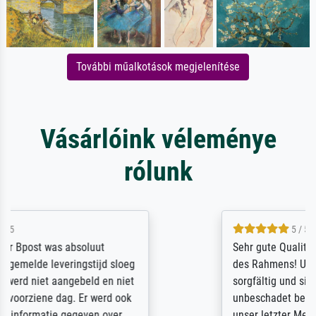
További műalkotások megjelenítése
Vásárlóink véleménye
rólunk
5 / 5
Sehr gute Qualität des Leinwanddrucks und
des Rahmens! Unser Bild wurde sehr
sorgfältig und sicher verpackt, so dass es
unbeschadet bei uns ankam. Es wird nicht
unser letzter Meisterdruck sein. Vielen