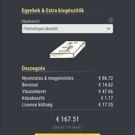
Egyebek & Extra kiegészítők
Képakasztó
Fűrészfogas akasztó
Összegzés
Nyomtatás & megjelenítés
€ 86.72
Bevonat
€ 14.62
Vászonkeret
€ 47.66
Képakasztó
€ 1.17
Licence költség
€ 17.35
€ 167.51
(Enthält 27% MwSt.)