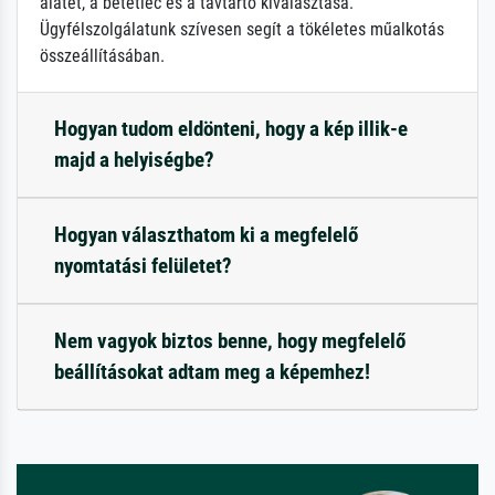
alátét, a betétléc és a távtartó kiválasztása.
Ügyfélszolgálatunk szívesen segít a tökéletes műalkotás
összeállításában.
Hogyan tudom eldönteni, hogy a kép illik-e
majd a helyiségbe?
Hogyan választhatom ki a megfelelő
nyomtatási felületet?
Nem vagyok biztos benne, hogy megfelelő
beállításokat adtam meg a képemhez!