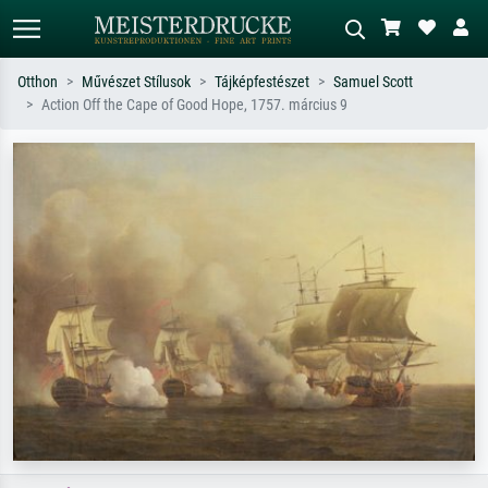
Otthon
Művészet Stílusok
Tájképfestészet
Samuel Scott
Action Off the Cape of Good Hope, 1757. március 9
Alap keresés
MI-képkereső
Keressen művész, műcím vagy stílus
Írja le a jelenetet – pl. zöld rét, sok
szerint – pl. Monet, Csillagos éj,
piros absztrakt, sötét olajkép, álló akt
impresszionizmus, Hokusai-hullám,
egy fa mellett.
akt.