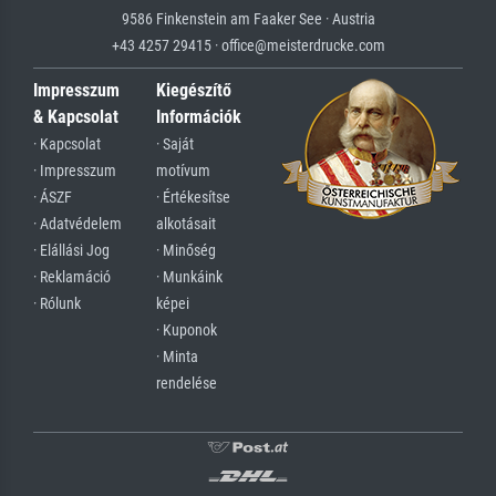
9586 Finkenstein am Faaker See · Austria
+43 4257 29415 · office@meisterdrucke.com
Impresszum
Kiegészítő
& Kapcsolat
Információk
· Kapcsolat
· Saját
· Impresszum
motívum
· ÁSZF
· Értékesítse
· Adatvédelem
alkotásait
· Elállási Jog
· Minőség
· Reklamáció
· Munkáink
· Rólunk
képei
· Kuponok
· Minta
rendelése