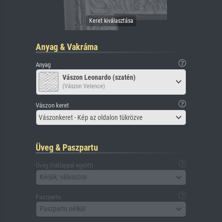
Anyag & Vakráma
Anyag
Vászon Leonardo (szatén)
(Vászon Velence)
Vászon keret
Vászonkeret - Kép az oldalon tükrözve
Üveg & Paszpartu
Üveg (hátlappal együtt)
Kérjük, válasszon
Paszpartu
Paszpartu nélkül