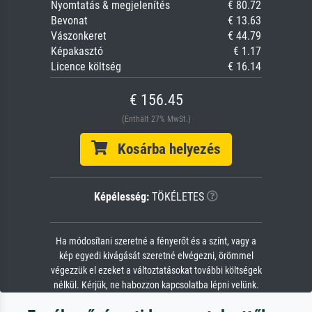
Nyomtatás & megjelenítés
€ 80.72
Bevonat
€ 13.63
Vászonkeret
€ 44.79
Képakasztó
€ 1.17
Licence költség
€ 16.14
€ 156.45
(Enthält 27% MwSt.)
Kosárba helyezés
Képélesség:
TÖKÉLETES
Ha módosítani szeretné a fényerőt és a színt, vagy a
kép egyedi kivágását szeretné elvégezni, örömmel
végezzük el ezeket a változtatásokat további költségek
nélkül. Kérjük, ne habozzon kapcsolatba lépni velünk.