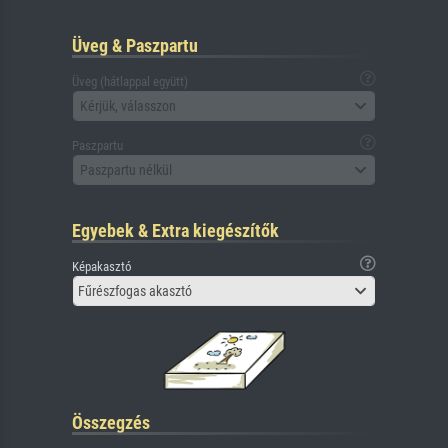
Üveg & Paszpartu
Üveg (hátlappal együtt)
Kérjük, válasszon
Paszpartu
Paszpartu nélkül
Egyebek & Extra kiegészítők
Képakasztó
Fűrészfogas akasztó
Összegzés