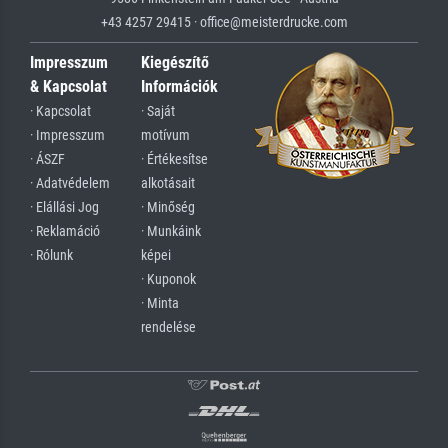
+43 4257 29415 · office@meisterdrucke.com
Impresszum
Kiegészítő
& Kapcsolat
Információk
· Kapcsolat
· Saját
· Impresszum
motívum
· ÁSZF
· Értékesítse
· Adatvédelem
alkotásait
· Elállási Jog
· Minőség
· Reklamáció
· Munkáink
· Rólunk
képei
· Kuponok
· Minta
rendelése