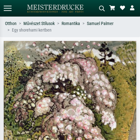
Otthon
Művészet Stílusok
Romantika
Samuel Palmer
Egy shorehami kertben
Alap keresés
MI-képkereső
Keressen művész, műcím vagy stílus
Írja le a jelenetet – pl. zöld rét, sok
szerint – pl. Monet, Csillagos éj,
piros absztrakt, sötét olajkép, álló akt
impresszionizmus, Hokusai-hullám,
egy fa mellett.
akt.