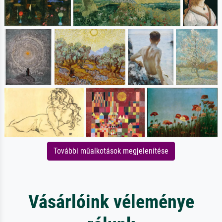
További műalkotások megjelenítése
Vásárlóink véleménye