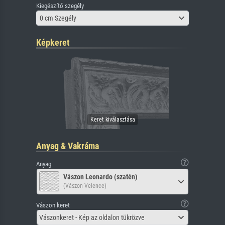
Kiegészítő szegély
0 cm Szegély
Képkeret
Anyag & Vakráma
Anyag
Vászon Leonardo (szatén)
(Vászon Velence)
Vászon keret
Vászonkeret - Kép az oldalon tükrözve