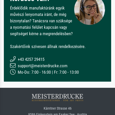
Érdeklődik manufaktúránk egyik
művészi lenyomata iránt, de még
bizonytalan? Tanácsra van szüksége
a nyomatási felület kapcsán vagy
segítséget kérne a megrendelésben?
Szakértőink szívesen állnak rendelkezésére.
+43 4257 29415
support@meisterdrucke.com
Mo-Do: 7:00 - 16:00 | Fr: 7:00 - 13:00
Kärntner Strasse 46
9586 Finkenstein am Faaker See · Austria